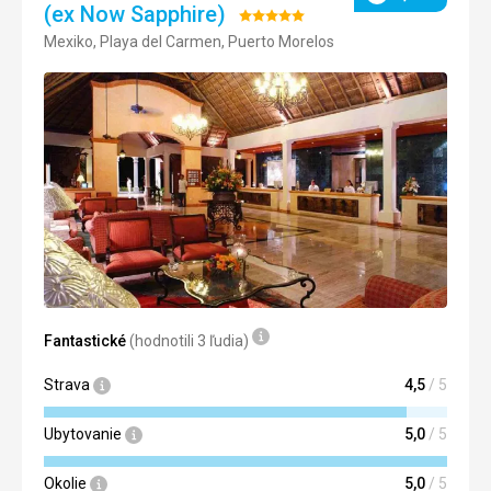
Hodnotenie
klimatizace. Čistota byla dostatečná.
(ex Now Sapphire)
Hodnotenie:
Služby
Mexiko, Playa del Carmen, Puerto Morelos
5/5
Všichni jsou velmi milí a ochotní.
Táto recenzia bola preložená automaticky pomocou
Google Translate
Fantastické
(hodnotili 3 ľudia)
Strava
4,5
/ 5
Ubytovanie
5,0
/ 5
Okolie
5,0
/ 5