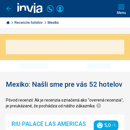
Volajte
Prihlásiť
Ísť
späť
+421
Menu
sa
2
Invia.sk
3221
Recenzie hotelov
Mexiko
0491
Mexiko: Našli sme pre vás 52 hotelov
Pôvod recenzií: Ak je recenzia označená ako "overená recenzia",
je preukázané, že pochádza od nášho zákazníka.
RIU PALACE LAS AMERICAS
5,0
/ 5
Hodnotenie