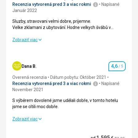
Recenzia vytvorená pred 3 a viac rokmi
Napísané
Január 2022
Sluzby, stravovani velmi dobre, prijemne.
Velke zklamani z ubytování. Hodne velkych švábů v
pokojich a vybydleny interier. Uklid pravidelny.
Sluzby, stravovani velmi dobre, prijemne.
Zobraziť viac
Velke zklamani z ubytování. Hodne velkych švábů v
pokojich a vybydleny interier. Uklid pravidelny.
Strava
3,0
/ 5
4,6
Dana B.
/ 5
Hodnotenie
Ubytovanie
2,0
/ 5
Overená recenzia
Dátum pobytu: Október 2021
Recenzia vytvorená pred 3 a viac rokmi
Napísané
Okolie
3,0
/ 5
November 2021
S výběrem dovolené jsme udělali dobře, v tomto hotelu
Služby
3,0
/ 5
jsme se cítili moc dobře.
Cena
2,0
/ 5
S výběrem dovolené jsme udělali dobře, v tomto hotelu
Zobraziť viac
jsme se cítili moc dobře.
Pláž
1 595
Strava
5,0
/ 5
od
€
za os.