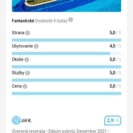
Táto recenzia bola preložená automaticky pomocou
Google Translate
Fantastické
(hodnotili 4 ľudia)
Strava
5,0
/ 5
Ubytovanie
4,5
/ 5
Okolie
5,0
/ 5
Služby
5,0
/ 5
Cena
5,0
/ 5
2,9
Jiří K.
/ 5
Hodnotenie
Overená recenzia
Dátum pobytu: December 2021