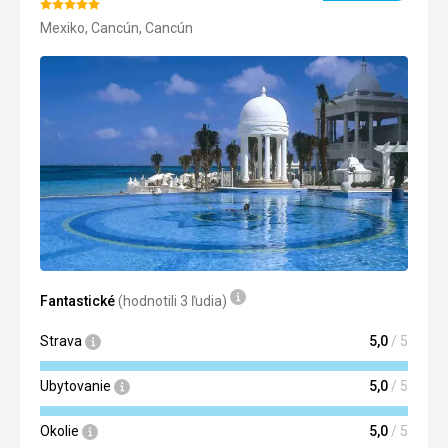
Hodnotenie:
Mexiko, Cancún, Cancún
5/5
Fantastické
(hodnotili 3 ľudia)
Strava
5,0
/ 5
Ubytovanie
5,0
/ 5
Okolie
5,0
/ 5