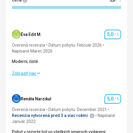
5,0
Éva Edit M.
/ 5
Hodnotenie
Overená recenzia
Dátum pobytu: Február 2026
Napísané Marec 2026
Moderní, čisté.
Moderní, čisté.
Zobraziť viac
Strava
5,0
/ 5
Ubytovanie
5,0
/ 5
5,0
Renáta Narzikul
/ 5
Hodnotenie
Okolie
5,0
/ 5
Overená recenzia
Dátum pobytu: December 2021
Recenzia vytvorená pred 3 a viac rokmi
Napísané
Služby
5,0
/ 5
Január 2022
Pobyt v rezorte bol vo všetkých smeroch vydarený.
Cena
5,0
/ 5