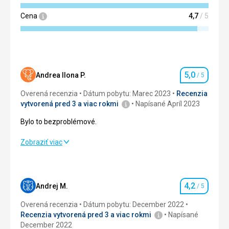
informacemi/rezervací vstupenek. Za zmínku stojí proces
Cena
4,7
/ 5
check-inu v poslední den v případě pozdních odjezdů.
Pokud nejste členem RIu Class Gold/Diamond, odhlášení je
možné do 15:00; váš all-inclusive náramek propadne, ale
Táto recenzia bola preložená automaticky pomocou
Google Translate
5,0
Andrea Ilona P.
/ 5
Hodnotenie
Overená recenzia
Dátum pobytu: Marec 2023
Recenzia
vytvorená pred 3 a viac rokmi
Napísané Apríl 2023
Bylo to bezproblémové.
Bylo to bezproblémové.
Zobraziť viac
Strava
5,0
/ 5
Ubytovanie
5,0
/ 5
4,2
Andrej M.
/ 5
Hodnotenie
Okolie
5,0
/ 5
Overená recenzia
Dátum pobytu: December 2022
Recenzia vytvorená pred 3 a viac rokmi
Napísané
Služby
5,0
/ 5
December 2022