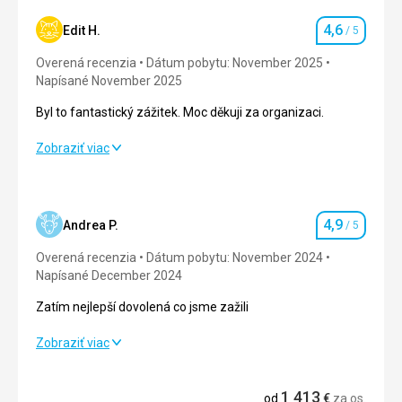
4,6
Edit H.
/ 5
Hodnotenie
Overená recenzia
Dátum pobytu: November 2025
Napísané November 2025
Byl to fantastický zážitek. Moc děkuji za organizaci.
Byl to fantastický zážitek. Moc děkuji za organizaci.
Zobraziť viac
Strava
5,0
/ 5
Ubytovanie
4,0
/ 5
4,9
Andrea P.
/ 5
Hodnotenie
Okolie
4,0
/ 5
Overená recenzia
Dátum pobytu: November 2024
Napísané December 2024
Služby
4,0
/ 5
Zatím nejlepší dovolená co jsme zažili
Cena
4,0
/ 5
Zatím nejlepší dovolená co jsme zažili
Zobraziť viac
Strava
5,0
/ 5
1 413
od
€
za os.