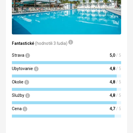
Fantastické
(hodnotili 3 ľudia)
Strava
5,0
/ 5
Ubytovanie
4,8
/ 5
Okolie
4,8
/ 5
Služby
4,8
/ 5
Cena
4,7
/ 5