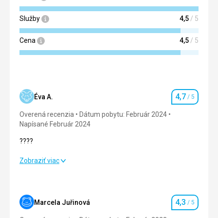
Služby
4,5
/ 5
Cena
4,5
/ 5
4,7
Éva A.
/ 5
Hodnotenie
Overená recenzia
Dátum pobytu: Február 2024
Napísané Február 2024
????
????
Zobraziť viac
Strava
4,0
/ 5
Ubytovanie
5,0
/ 5
4,3
Marcela Juřinová
/ 5
Hodnotenie