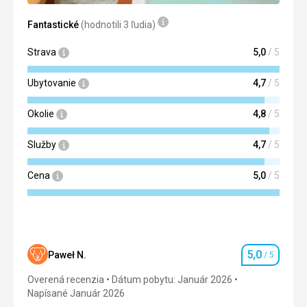
Táto recenzia bola preložená automaticky pomocou
Google Translate
Fantastické
(hodnotili 3 ľudia)
Strava
5,0
/ 5
Ubytovanie
4,7
/ 5
Okolie
4,8
/ 5
Služby
4,7
/ 5
Cena
5,0
/ 5
5,0
Paweł N.
/ 5
Hodnotenie
Overená recenzia
Dátum pobytu: Január 2026
Napísané Január 2026