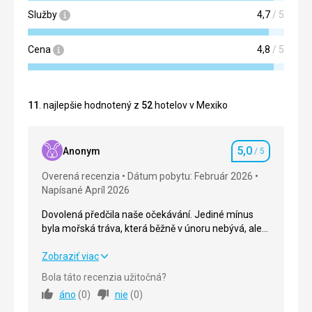
Služby
4,7
/ 5
Cena
4,8
/ 5
11
. najlepšie hodnotený z
52
hotelov v Mexiko
5,0
Anonym
/ 5
Hodnotenie
Overená recenzia
Dátum pobytu: Február 2026
Napísané Apríl 2026
Dovolená předčila naše očekávání. Jediné mínus
byla mořská tráva, která běžně v únoru nebývá, ale
vykoupat se dalo i tak. A trochu vázl přestup na
autobus na letišti v Cancunu.
Dovolená předčila naše očekávání. Jediné mínus
Zobraziť viac
byla mořská tráva, která běžně v únoru nebývá, ale
Bola táto recenzia užitočná?
vykoupat se dalo i tak. A trochu vázl přestup na
áno
(
0
)
nie
(
0
)
autobus na letišti v Cancunu.