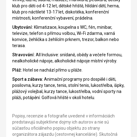
klub pro děti od 4-12 let, dětské hřiště, hlídání dětí, herna,
klub pro náctileté 13-17 let, diskotéka, konferenční
místnosti, konferenční vybavení, prádelna.
Ubytování:
Klimatizace, koupelna s WC, fén, minibar,
televize, telefon s přímou volbou, Wi-Fi zdarma, varná
konvice, žehlička s žehlícím prknem, trezor, balkon nebo
terasa.
Stravování:
All Inclusive: snídaně, obědy a večeře formou,
nealkoholické nápoje, alkoholické nápoje místní výroby.
Pláž:
Hotel se nachází přímo u pláže.
Sport a zábava:
Animační programy pro dospělé i děti,
posilovna, kurzy tance, tenis, stolní tenis, lukostřelba, šipky,
plážový volejbal, kurzy tance, lukostřelba, vodní sporty na
pláži, potápění. Golfová hřiště v okolí hotelu.
Popisy, recenzie a fotografie uvedené v informáciách
predstavujú subjektívne dojmy ich autorov a nie sú
súčasťou oficiálneho popisu objektu zo strany
organizátora zájazdu (cestovnej kancelárie). Skutočná