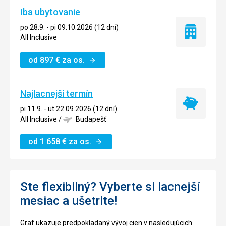
Iba ubytovanie
po 28.9. - pi 09.10.2026 (12 dní)
Iba
All Inclusive
ubytovanie
od
897
€
za os.
Najlacnejší termín
Najlacnejší
pi 11.9. - ut 22.09.2026 (12 dní)
termín
All Inclusive
/
Budapešť
od
1 658
€
za os.
Ste flexibilný? Vyberte si lacnejší
mesiac a ušetrite!
Graf ukazuje predpokladaný vývoj cien v nasledujúcich