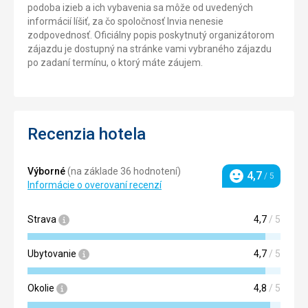
podoba izieb a ich vybavenia sa môže od uvedených
informácií líšiť, za čo spoločnosť Invia nenesie
zodpovednosť. Oficiálny popis poskytnutý organizátorom
zájazdu je dostupný na stránke vami vybraného zájazdu
po zadaní termínu, o ktorý máte záujem.
Recenzia hotela
Výborné
(na základe 36 hodnotení)
4,7
/ 5
Hodnotenie
Informácie o overovaní recenzí
Strava
4,7
/ 5
Ubytovanie
4,7
/ 5
Okolie
4,8
/ 5