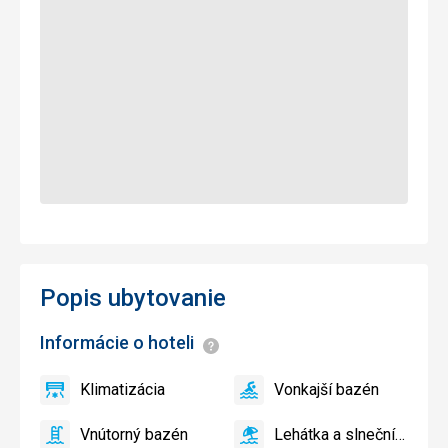
Popis ubytovanie
Informácie o hoteli
Informácie
Klimatizácia
Vonkajší bazén
áno
Klimatizácia
áno
Vonkajší
bazén
Vnútorný bazén
Lehátka a slnečníky pri bazéne zadarmo
áno
Vnútorný
áno
Lehátka