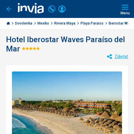
Volajte
Prihlásiť
Ísť
späť
+421
Menu
sa
2
Invia.sk
3221
Dovolenka
Mexiko
Riviera Maya
Playa Paraiso
Iberostar Waves
0477
Hotel Iberostar Waves Paraíso del
Mar
Hodnotenie:
Zdieľať
5/5