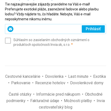
Tie najzaujímavejšie zájazdy pravidelne na Váš e-mail!
Preferujete exotické pláže, zasnežené ľadovce alebo plavbu
loďou? Vždy nájdete to, čo hľadáte. Nebojte, Váš e-mail
neposkytneme nikomu inému.
Zadajte
Prihlásiť
svoj
e-
Súhlasím so zasielaním obchodných oznámení o
mail
(povinné)
produktoch spoločnosti Invia.sk, s.r.o.
*
(povinné)
*
Cestovné kancelárie
Dovolenka
Last minute
Exotika
Parkovanie
Recenzie hotelov
Dovolenkové domy
Časté otázky
Informácie pred nákupom
Obchodné
podmienky
Fakturačné údaje
Možnosti platby
Invia
cestovateľský blog