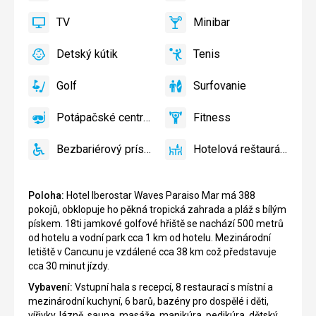
bazén
a
TV
Minibar
slnečníky
áno
TV
áno
Minibar,
pri
Bar
Detský kútik
Tenis
bazéne
áno
Detský
áno
Tenis,
zadarmo
kútik,
Volejbal
Golf
Surfovanie
Detské
áno
Golf
áno
Surfovanie
ihrisko,
Potápačské centrum
Fitness
Detský
áno
Potápačské
áno
Fitness
bazén
centrum
Bezbariérový prístup
Hotelová reštaurácia
áno
Bezbariérový
áno
Hotelová
prístup
reštaurácia
Poloha:
Hotel Iberostar Waves Paraiso Mar má 388
pokojů, obklopuje ho pěkná tropická zahrada a pláž s bílým
pískem. 18ti jamkové golfové hřiště se nachází 500 metrů
od hotelu a vodní park cca 1 km od hotelu. Mezinárodní
letiště v Cancunu je vzdálené cca 38 km což představuje
cca 30 minut jízdy.
Vybavení:
Vstupní hala s recepcí, 8 restaurací s místní a
mezinárodní kuchyní, 6 barů, bazény pro dospělé i děti,
vířivky, lázně, sauna, masáže, manikúra, pedikúra, dětský