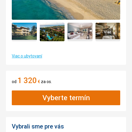
Viac
Viac o ubytovaní
1 320
od
€
za os.
Vyberte termín
Vybrali sme pre vás