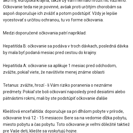
ako my, európska krajina, takže by vám nemalo hroziť nič vážneho.
Očkovanie teda nie je povinné, avšak proti určitým chorobám sa
aspoň doporučuje ich zvážiť a potom podstúpiť. Vždy je lepšie
vycestovať s určitou ochranou, tu vo forme očkovania.
Medzi doporučené očkovania patrí napríklad:
Hepatitída B: očkovanie sa podáva v troch dávkach, posledná dávka
by mala byť podaná mesiac pred cestou do krajiny.
Hepatitida A: očkovanie sa aplikuje 1 mesiac pred odchodom,
zvážte, pokiaľ viete, že navštívite menej známe oblasti
Tetanus: zvážte, hrozí - li Vám riziko poranenia o neznáme
predmety. Pokiaľ ste boli očkovaní naposledy pred desiatimi alebo
pätnástimi rokmi, mali by ste podstúpiť očkovanie ďalšie
Kliešťová encefalitída: doporučuje sa pri dlhšom pobyte v prírode,
očkovanie trvá 12 - 15 mesiacov. Bere sa na vedomie dĺžka pobytu,
miesto pobytu a čas pobytu. Toto očkovanie je veľmi dôležité taktiež
pre Vaše deti, kliešte sa vyskytujú hojne.