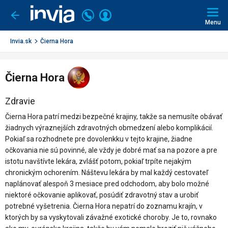
Invia.sk
Volajte
Prihlásiť
Ísť
späť
+421
Menu
sa
2
3221
Invia.sk
Čierna Hora
0491
Čierna Hora
Zdravie
Čierna Hora patrí medzi bezpečné krajiny, takže sa nemusíte obávať
žiadnych výraznejších zdravotných obmedzení alebo komplikácií.
Pokiaľ sa rozhodnete pre dovolenkku v tejto krajine, žiadne
očkovania nie sú povinné, ale vždy je dobré mať sa na pozore a pre
istotu navštívte lekára, zvlášť potom, pokiaľ trpíte nejakým
chronickým ochorením. Náštevu lekára by mal každý cestovateľ
naplánovať alespoň 3 mesiace pred odchodom, aby bolo možné
niektoré očkovanie aplikovať, posúdiť zdravotný stav a urobiť
potrebné vyšetrenia. Čierna Hora nepatrí do zoznamu krajín, v
ktorých by sa vyskytovali závažné exotické choroby. Je to, rovnako