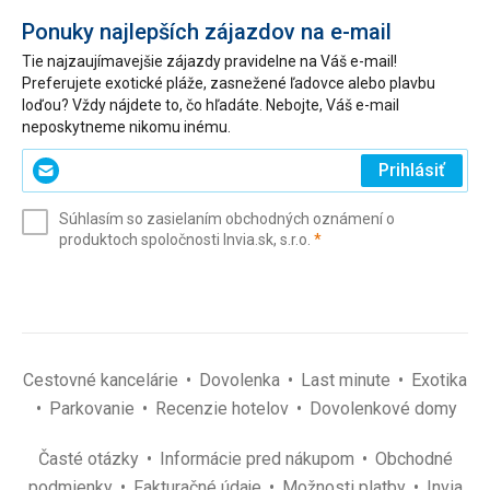
Ponuky najlepších zájazdov na e-mail
Tie najzaujímavejšie zájazdy pravidelne na Váš e-mail!
Preferujete exotické pláže, zasnežené ľadovce alebo plavbu
loďou? Vždy nájdete to, čo hľadáte. Nebojte, Váš e-mail
neposkytneme nikomu inému.
Zadajte
Prihlásiť
svoj
e-
Súhlasím so zasielaním obchodných oznámení o
mail
(povinné)
produktoch spoločnosti Invia.sk, s.r.o.
*
(povinné)
*
Cestovné kancelárie
Dovolenka
Last minute
Exotika
Parkovanie
Recenzie hotelov
Dovolenkové domy
Časté otázky
Informácie pred nákupom
Obchodné
podmienky
Fakturačné údaje
Možnosti platby
Invia