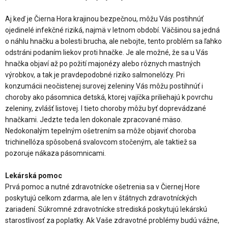
Aj keď je Čierna Hora krajinou bezpečnou, môžu Vás postihnúť
ojedinelé infekčné riziká, najmä v letnom období. Väčšinou sa jedná
o náhlu hnačku a bolesti brucha, ale nebojte, tento problém sa ľahko
odstráni podaním liekov proti hnačke. Je ale možné, že sa u Vás
hnačka objaví až po požití majonézy alebo rôznych mastných
výrobkov, a tak je pravdepodobné riziko salmonelózy. Pri
konzumácii neočistenej surovej zeleniny Vás môžu postihnúť i
choroby ako pásomnica detská, ktorej vajíčka priliehajú k povrchu
zeleniny, zvlášť listovej. I tieto choroby môžu byť doprevádzané
hnačkami. Jedzte teda len dokonale zpracované mäso.
Nedokonalým tepelným ošetrením sa môže objaviť choroba
trichinellóza spôsobená svalovcom stočeným, ale taktiež sa
pozoruje nákaza pásomnicami.
Lekárská pomoc
Prvá pomoc a nutné zdravotnícke ošetrenia sa v Čiernej Hore
poskytujú celkom zdarma, ale len v štátnych zdravotníckých
zariadení. Súkromné zdravotnícke strediská poskytujú lekárskú
starostlivosť za poplatky. Ak Vaše zdravotné problémy budú vážne,