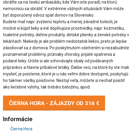
obráťte sa na českú ambasádu, kde Vám iste poradí, na ktorú
nemocnicu sa obrátiť. V extrémne vážnych situáciách Vám môže
byť doporučený odvoz späť domov na Slovensko.
Budete mať napr. zvýšenú teplotu a menej závažné bolesti, je
možné si kúpiť lieky a iné doplňujúce prostriedky, napr. kozmetiku,
toaletné potreby, diétne produkty, detské plienky a ženské potreby v
lekárňach. Niekedy je ale problém nedostatok liekov, preto je lepšie
zásobovať sa z domova. Po poskytnutom ošetrením si nezabudnite
poznamenať problémy, príznaky choroby, prijaté opatrenia a
podané lieky. Určite si ale schovávajte obaly od podávaných
prípravkov a hlavne príbalové letáky. Ďalšie veci, na ktoré by ste mali
myslieť, je poistenie, ktoré je u nás veľmi dobre dostupné, poskytujú
ho takmer všetky poisťovne. Nestojí veľa, môžete si nechať poistiť
ako liečebné výlohy, tak trebárs batožinu, apod.
ČIERNA HORA - ZÁJAZDY OD
316 €
Informácie
Čierna Hora