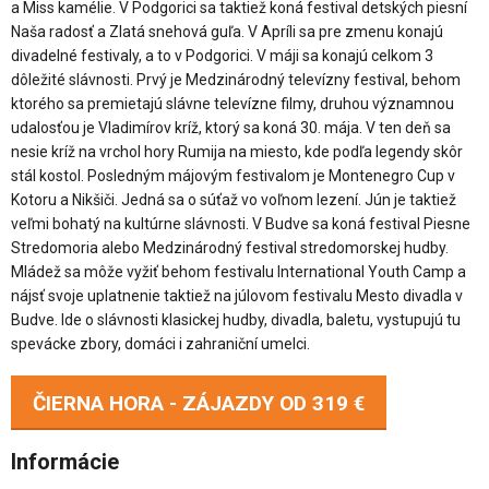
a Miss kamélie. V Podgorici sa taktiež koná festival detských piesní
Naša radosť a Zlatá snehová guľa. V Apríli sa pre zmenu konajú
divadelné festivaly, a to v Podgorici. V máji sa konajú celkom 3
dôležité slávnosti. Prvý je Medzinárodný televízny festival, behom
ktorého sa premietajú slávne televízne filmy, druhou významnou
udalosťou je Vladimírov kríž, ktorý sa koná 30. mája. V ten deň sa
nesie kríž na vrchol hory Rumija na miesto, kde podľa legendy skôr
stál kostol. Posledným májovým festivalom je Montenegro Cup v
Kotoru a Nikšiči. Jedná sa o súťaž vo voľnom lezení. Jún je taktiež
veľmi bohatý na kultúrne slávnosti. V Budve sa koná festival Piesne
Stredomoria alebo Medzinárodný festival stredomorskej hudby.
Mládež sa môže vyžiť behom festivalu International Youth Camp a
nájsť svoje uplatnenie taktiež na júlovom festivalu Mesto divadla v
Budve. Ide o slávnosti klasickej hudby, divadla, baletu, vystupujú tu
spevácke zbory, domáci i zahraniční umelci.
ČIERNA HORA - ZÁJAZDY OD
319 €
Informácie