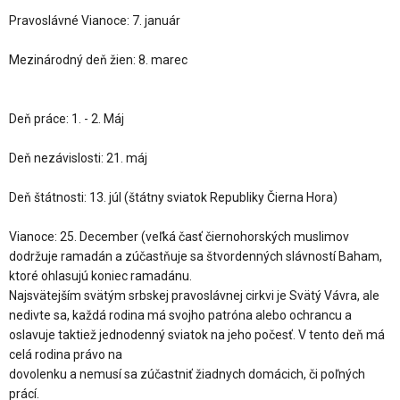
Pravoslávné Vianoce: 7. január
Mezinárodný deň žien: 8. marec
Deň práce: 1. - 2. Máj
Deň nezávislosti: 21. máj
Deň štátnosti: 13. júl (štátny sviatok Republiky Čierna Hora)
Vianoce: 25. December (veľká časť čiernohorských muslimov
dodržuje ramadán a zúčastňuje sa štvordenných slávností Baham,
ktoré ohlasujú koniec ramadánu.
Najsvätejším svätým srbskej pravoslávnej cirkvi je Svätý Vávra, ale
nedivte sa, každá rodina má svojho patróna alebo ochrancu a
oslavuje taktiež jednodenný sviatok na jeho počesť. V tento deň má
celá rodina právo na
dovolenku a nemusí sa zúčastniť žiadnych domácich, či poľných
prácí.