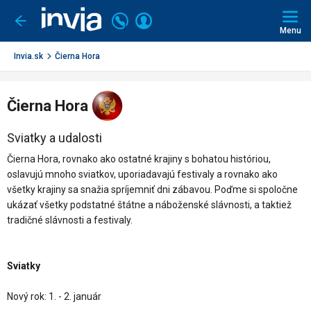
Invia.sk
Volajte
Prihlásiť
Ísť
späť
+421
Menu
sa
2
3221
Invia.sk
Čierna Hora
0491
Čierna Hora
Sviatky a udalosti
Čierna Hora, rovnako ako ostatné krajiny s bohatou históriou,
oslavujú mnoho sviatkov, uporiadavajú festivaly a rovnako ako
všetky krajiny sa snažia spríjemniť dni zábavou. Poďme si spoločne
ukázať všetky podstatné štátne a náboženské slávnosti, a taktiež
tradičné slávnosti a festivaly.
Sviatky
Nový rok: 1. - 2. január