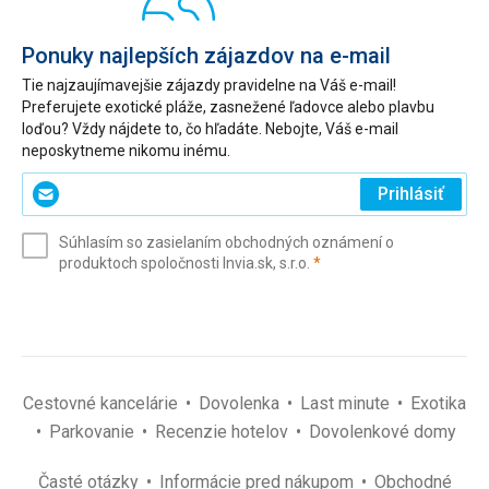
Ponuky najlepších zájazdov na e-mail
Tie najzaujímavejšie zájazdy pravidelne na Váš e-mail!
Preferujete exotické pláže, zasnežené ľadovce alebo plavbu
loďou? Vždy nájdete to, čo hľadáte. Nebojte, Váš e-mail
neposkytneme nikomu inému.
Zadajte
Prihlásiť
svoj
e-
Súhlasím so zasielaním obchodných oznámení o
mail
(povinné)
produktoch spoločnosti Invia.sk, s.r.o.
*
(povinné)
*
Cestovné kancelárie
Dovolenka
Last minute
Exotika
Parkovanie
Recenzie hotelov
Dovolenkové domy
Časté otázky
Informácie pred nákupom
Obchodné