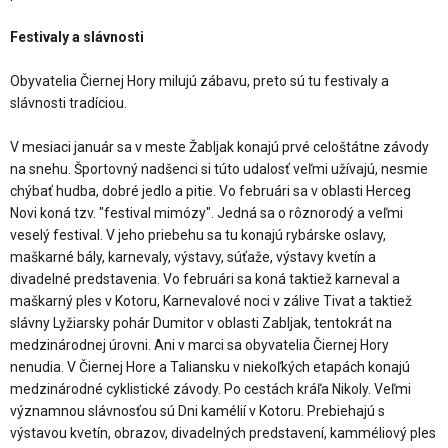
Festivaly a slávnosti
Obyvatelia Čiernej Hory milujú zábavu, preto sú tu festivaly a
slávnosti tradíciou.
V mesiaci január sa v meste Žabljak konajú prvé celoštátne závody
na snehu. Športovný nadšenci si túto udalosť veľmi užívajú, nesmie
chýbať hudba, dobré jedlo a pitie. Vo februári sa v oblasti Herceg
Novi koná tzv. "festival mimózy". Jedná sa o rôznorodý a veľmi
veselý festival. V jeho priebehu sa tu konajú rybárske oslavy,
maškarné bály, karnevaly, výstavy, súťaže, výstavy kvetín a
divadelné predstavenia. Vo februári sa koná taktiež karneval a
maškarný ples v Kotoru, Karnevalové noci v zálive Tivat a taktiež
slávny Lyžiarsky pohár Dumitor v oblasti Zabljak, tentokrát na
medzinárodnej úrovni. Ani v marci sa obyvatelia Čiernej Hory
nenudia. V Čiernej Hore a Taliansku v niekoľkých etapách konajú
medzinárodné cyklistické závody. Po cestách kráľa Nikoly. Veľmi
významnou slávnosťou sú Dni kamélií v Kotoru. Prebiehajú s
výstavou kvetín, obrazov, divadelných predstavení, kamméliový ples