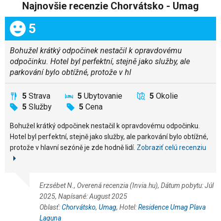
Najnovšie recenzie Chorvátsko - Umag
Celkom:
5
Bohužel krátký odpočinek nestačil k opravdovému
odpočinku. Hotel byl perfektní, stejně jako služby, ale
parkování bylo obtížné, protože v hl
5
Strava
5
Ubytovanie
5
Okolie
5
Služby
5
Cena
Bohužel krátký odpočinek nestačil k opravdovému odpočinku.
Hotel byl perfektní, stejně jako služby, ale parkování bylo obtížné,
protože v hlavní sezóně je zde hodně lidí.
Zobraziť celú recenziu
Erzsébet N., Overená recenzia (Invia.hu), Dátum pobytu: Júl
2025, Napísané: August 2025
Oblasť:
Chorvátsko
,
Umag
, Hotel:
Residence Umag Plava
Laguna