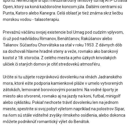
športu. Nenechajte si ujsť medzinárodný tenisový turnaj ATP Croatia
Open, ktorý sa koná každoročne koncom júla. Ďalšími centrami sú
Punta, Katoro alebo Kanegra. Celá oblasť je tiež známa skrz liečbu
morskou vodou - talasoterapiu.
Prevažnú väčšinu svojej existencie bol Umag pod cudzím vplyvom,
či už pod nadvládou Rimanov, Benátčanov, Rakúšanov alebo
Talianov. Súčasťou Chorvátska sa stal v roku 1953. Z dávnych dôb
sa dochovali hlavne hradné steny a veže, rovnako ako barokový
kostol z 18. storočia. Z celého mesta a jeho úzkych krivolakých
uličiek či starých domov je cítiť stredovekú atmosféru.
Určite si tu užijete rozprávkovú dovolenku na vlnách Jadranského
mora, ktoré ešte podporia kamienkové pláže v umelo vytvorených
zátokách, lemované borovicovými porastmi. Na vodné športy je
miesto ako stvorené, rovnako aj na jazdy na koni, futbal, minigolf
alebo cyklistiku. Pokiaľ nechcete tráviť dovolenku len na jednom
mieste, spestrite si svoj pobyt výletom napríklad na polostrov Sipar,
na ňom sú stále viditeľné zvyšky rímskeho osídlenia, alebo dokonca
môžete podniknúť romantický výlet do Benátok.