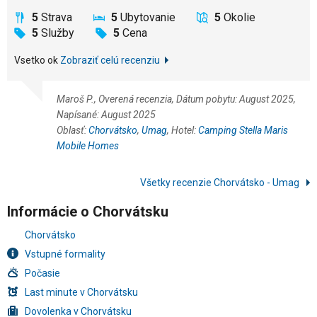
5
Strava
5
Ubytovanie
5
Okolie
5
Služby
5
Cena
Vsetko ok
Zobraziť celú recenziu
Maroš P., Overená recenzia, Dátum pobytu: August 2025,
Napísané: August 2025
Oblasť:
Chorvátsko
,
Umag
, Hotel:
Camping Stella Maris
Mobile Homes
Všetky recenzie Chorvátsko - Umag
Informácie o Chorvátsku
Chorvátsko
Vstupné formality
Počasie
Last minute v Chorvátsku
Dovolenka v Chorvátsku