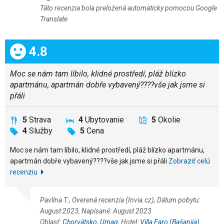
Táto recenzia bola preložená automaticky pomocou Google
Translate
Celkom:
4.8
Moc se nám tam líbilo, klidné prostředí, pláž blízko
apartmánu, apartmán dobře vybavený????vše jak jsme si
přáli
5
Strava
4
Ubytovanie
5
Okolie
4
Služby
5
Cena
Moc se nám tam líbilo, klidné prostředí, pláž blízko apartmánu,
apartmán dobře vybavený????vše jak jsme si přáli
Zobraziť celú
recenziu
Pavlína T., Overená recenzia (Invia.cz), Dátum pobytu:
August 2023, Napísané: August 2023
Oblasť:
Chorvátsko
,
Umag
, Hotel:
Villa Faro (Bašanija)