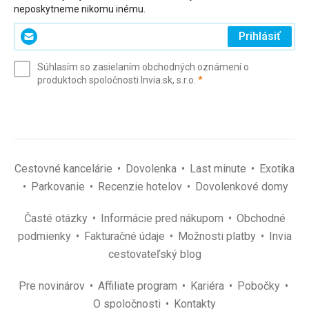
neposkytneme nikomu inému.
Zadajte
Prihlásiť
svoj
e-
Súhlasím so zasielaním obchodných oznámení o
mail
(povinné)
produktoch spoločnosti Invia.sk, s.r.o.
*
(povinné)
*
Cestovné kancelárie
Dovolenka
Last minute
Exotika
Parkovanie
Recenzie hotelov
Dovolenkové domy
Časté otázky
Informácie pred nákupom
Obchodné
podmienky
Fakturačné údaje
Možnosti platby
Invia
cestovateľský blog
Pre novinárov
Affiliate program
Kariéra
Pobočky
O spoločnosti
Kontakty