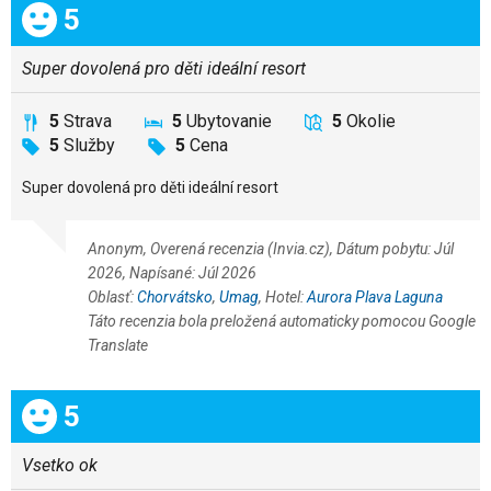
Celkom:
5
Super dovolená pro děti ideální resort
5
Strava
5
Ubytovanie
5
Okolie
5
Služby
5
Cena
Super dovolená pro děti ideální resort
Anonym, Overená recenzia (Invia.cz), Dátum pobytu: Júl
2026, Napísané: Júl 2026
Oblasť:
Chorvátsko
,
Umag
, Hotel:
Aurora Plava Laguna
Táto recenzia bola preložená automaticky pomocou Google
Translate
Celkom:
5
Vsetko ok