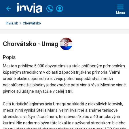
Invia.sk
Volajte
Prihlásiť
Ísť
späť
+421
Menu
sa
2
3221
Invia.sk
Chorvátsko
0491
Chorvátsko - Umag
Popis
Mesto s približne 5 000 obyvateľmi sa stalo obľúbeným prímorským
kúpeľným strediskom v oblasti západoistrijského prímoria. Veľmi
úrodné okolie dopomohlo rozvoju poľnohospodárstva, medzi
najobľúbenejšie plodiny jednoznačne patrí vinná réva. Miestne vinné
pivnice sú údajne najväčšie v celej Istrii.
Celá turistická aglomerácia Umagu sa skladá z niekoľkých letovísk,
medzi nimi vyniká Stella Maris, veľmi kvalitné a známe tenisové
stredisko s veľkým štadiónom, tenisovou školou a 40 antukovými
kurtmi. Nie nadarmo býva táto lokalita nazývaná strediskom bieleho