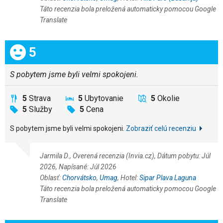
Táto recenzia bola preložená automaticky pomocou Google
Translate
Celkom:
5
S pobytem jsme byli velmi spokojeni.
5
Strava
5
Ubytovanie
5
Okolie
5
Služby
5
Cena
S pobytem jsme byli velmi spokojeni.
Zobraziť celú recenziu
Jarmila D., Overená recenzia (Invia.cz), Dátum pobytu: Júl
2026, Napísané: Júl 2026
Oblasť:
Chorvátsko
,
Umag
, Hotel:
Sipar Plava Laguna
Táto recenzia bola preložená automaticky pomocou Google
Translate