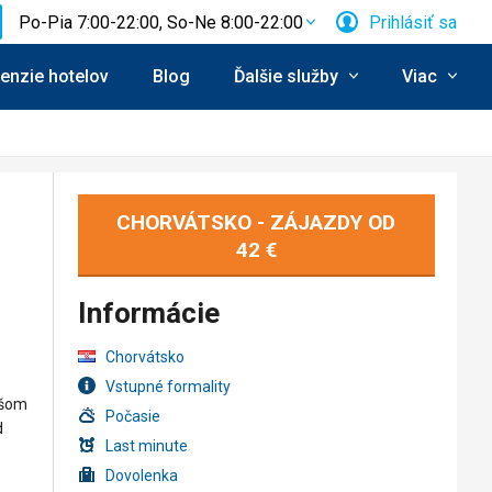
Po-Pia 7:00-22:00, So-Ne 8:00-22:00
Prihlásiť sa
enzie hotelov
Blog
Ďalšie služby
Viac
CHORVÁTSKO - ZÁJAZDY OD
42 €
Informácie
Chorvátsko
Vstupné formality
nšom
Počasie
d
Last minute
Dovolenka