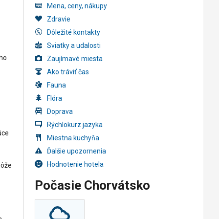
z
Mena, ceny, nákupy
Zdravie
Dôležité kontakty
Sviatky a udalosti
eho
Zaujímavé miesta
Ako tráviť čas
Fauna
Flóra
Doprava
Rýchlokurz jazyka
úce
Miestna kuchyňa
Ďalšie upozornenia
Hodnotenie hotela
môže
Počasie Chorvátsko
n