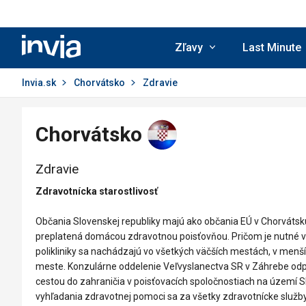
Invia.sk
Zľavy
Last Minute
Invia.sk
Chorvátsko
Zdravie
Chorvátsko
Zdravie
Zdravotnícka starostlivosť
Občania Slovenskej republiky majú ako občania EÚ v Chorvátsku
preplatená domácou zdravotnou poisťovňou. Pričom je nutné v
polikliniky sa nachádzajú vo všetkých väčších mestách, v me
meste. Konzulárne oddelenie Veľvyslanectva SR v Záhrebe odpor
cestou do zahraničia v poisťovacích spoločnostiach na území Sl
vyhľadania zdravotnej pomoci sa za všetky zdravotnícke služby