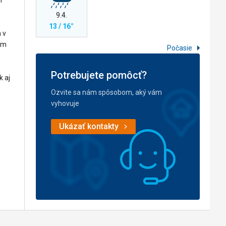
9.4.
13 / 16°
 v
ným
Počasie
Potrebujete pomôcť?
k aj
Ozvite sa nám spôsobom, aký vám
vyhovuje
Ukázať kontakty