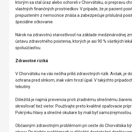
ktorým sa stal úraz alebo ochoreli v Chorvátsku, si prepravu 
vlastných finančných prostriedkov. V prípade, že je pacient po
prepustením z nemocnice znáša a zabezpečuje príslušná poisťov
špeciálne očkovanie.
Nárok na zdravotnú starostlivosť na základe medzinárodnej zm
ústavu zdravotného poistenia, ktorých je asi 90 % všetkých lekár
spoluúčasťou.
Zdravotné riziká
V Chorvátsku na vás nečíha príliš zdravotných rizík. Avšak, je 
ochrana pred slnkom, inak vám hrozí úpal. V takýchto prípadoch
tekutiny.
Dôležitá je najmä prevencia proti zradnému slnečnému žiareniu
skresľovať tiež vietor. Používajte preto kvalitné opaľovacie prí
Pokrývku hlavy a slnečné okuliare by mali byť samozrejmosťou
Občasným zdravotným problémom pri ceste do Chorvátska býv
stravy. Pri týchto problémoch je dôležité dostatočné doplňovan