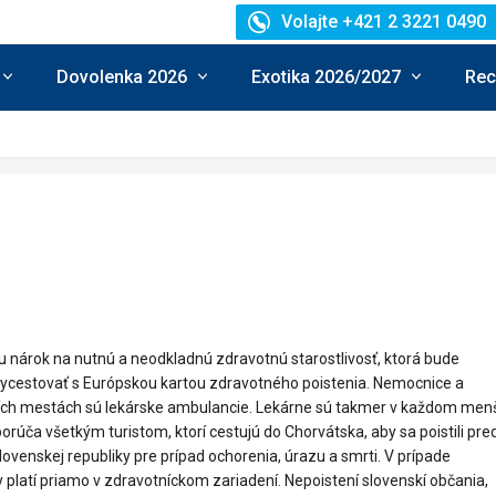
Volajte +421 2 3221 0490
Dovolenka 2026
Exotika 2026/2027
Rec
 nárok na nutnú a neodkladnú zdravotnú starostlivosť, ktorá bude
ycestovať s Európskou kartou zdravotného poistenia. Nemocnice a
nších mestách sú lekárske ambulancie. Lekárne sú takmer v každom me
úča všetkým turistom, ktorí cestujú do Chorvátska, aby sa poistili pre
ovenskej republiky pre prípad ochorenia, úrazu a smrti. V prípade
 platí priamo v zdravotníckom zariadení. Nepoistení slovenskí občania,