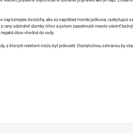
 najrôznejšie živočíchy, ako sú napríklad morskí ježkovia, vyskytujúci sa
é z rany odstrániť úlomky tŕňov a potom zasiahnuté miesto ošetriť bež
n. nejaká obuv vhodná do vody.
dy, z ktorých niektoré môžu byť jedovaté. Dostatočnou ochranou by vša