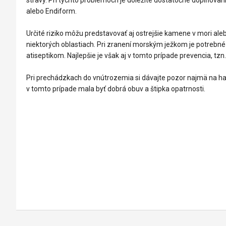
alebo Endiform.
Určité riziko môžu predstavovať aj ostrejšie kamene v mori alebo
niektorých oblastiach. Pri zranení morským ježkom je potrebn
atiseptikom. Najlepšie je však aj v tomto prípade prevencia, tz
Pri prechádzkach do vnútrozemia si dávajte pozor najmä na ha
v tomto prípade mala byť dobrá obuv a štipka opatrnosti.