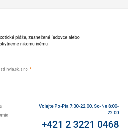
 exotické pláže, zasnežené ľadovce alebo
poskytneme nikomu inému.
(povinné)
Invia.sk, s.r.o.
*
a
Volajte Po-Pia 7:00-22:00, So-Ne 8:00-
22:00
omia
+421 2 3221 0468