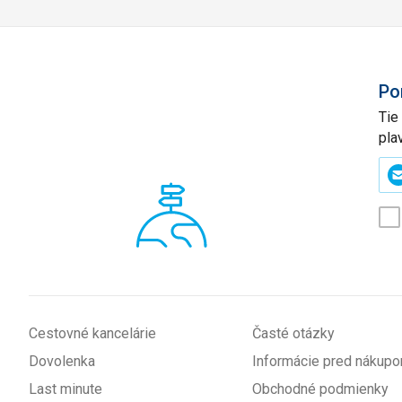
Po
Tie
pla
Zad
svo
e-
mai
(p
*
Cestovné kancelárie
Časté otázky
Dovolenka
Informácie pred nákup
Last minute
Obchodné podmienky