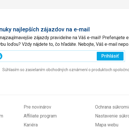
nuky najlepších zájazdov na e-mail
 najzaujímavejšie zájazdy pravidelne na Váš e-mail! Preferujete
vbu loďou? Vždy nájdete to, čo hľadáte. Nebojte, Váš e-mail ne
ajte
Prihlásiť
j
Súhlasím so zasielaním obchodných oznámení o produktoch spoločnosti 
l
ovinné)
Pre novinárov
Ochrana súkromi
om
Affiliate program
Nastavenie súkr
Kariéra
Mapa webu