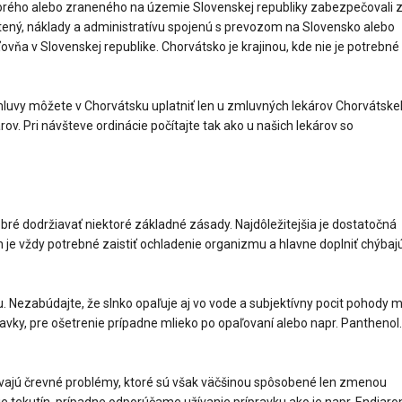
chorého alebo zraneného na územie Slovenskej republiky zabezpečovali 
istený, náklady a administratívu spojenú s prevozom na Slovensko alebo
ňa v Slovenskej republike. Chorvátsko je krajinou, kde nie je potrebné
luvy môžete v Chorvátsku uplatniť len u zmluvných lekárov Chorvátsk
ov. Pri návšteve ordinácie počítajte tak ako u našich lekárov so
dobré dodržiavať niektoré základné zásady. Najdôležitejšia je dostatočná
 je vždy potrebné zaistiť ochladenie organizmu a hlavne doplniť chýbaj
. Nezabúdajte, že slnko opaľuje aj vo vode a subjektívny pocit pohody 
pravky, pre ošetrenie prípadne mlieko po opaľovaní alebo napr. Panthenol.
.
ajú črevné problémy, ktoré sú však väčšinou spôsobené len zmenou
ie tekutín, prípadne odporúčame užívanie prípravku ako je napr. Endiaro