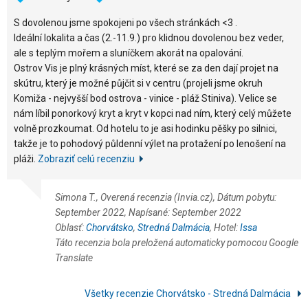
S dovolenou jsme spokojeni po všech stránkách <3 .
Ideální lokalita a čas (2.-11.9.) pro klidnou dovolenou bez veder,
ale s teplým mořem a sluníčkem akorát na opalování.
Ostrov Vis je plný krásných míst, které se za den dají projet na
skútru, který je možné půjčit si v centru (projeli jsme okruh
Komiža - nejvyšší bod ostrova - vinice - pláž Stiniva). Velice se
nám líbil ponorkový kryt a kryt v kopci nad ním, který celý můžete
volně prozkoumat. Od hotelu to je asi hodinku pěšky po silnici,
takže je to pohodový půldenní výlet na protažení po lenošení na
pláži.
Zobraziť celú recenziu
Simona T., Overená recenzia (Invia.cz), Dátum pobytu:
September 2022, Napísané: September 2022
Oblasť:
Chorvátsko
,
Stredná Dalmácia
, Hotel:
Issa
Táto recenzia bola preložená automaticky pomocou Google
Translate
Všetky recenzie Chorvátsko - Stredná Dalmácia