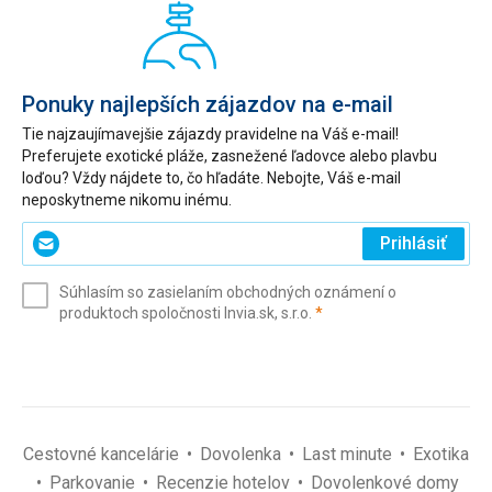
Ponuky najlepších zájazdov na e-mail
Tie najzaujímavejšie zájazdy pravidelne na Váš e-mail!
Preferujete exotické pláže, zasnežené ľadovce alebo plavbu
loďou? Vždy nájdete to, čo hľadáte. Nebojte, Váš e-mail
neposkytneme nikomu inému.
Zadajte
Prihlásiť
svoj
e-
Súhlasím so zasielaním obchodných oznámení o
mail
(povinné)
produktoch spoločnosti Invia.sk, s.r.o.
*
(povinné)
*
Cestovné kancelárie
Dovolenka
Last minute
Exotika
Parkovanie
Recenzie hotelov
Dovolenkové domy