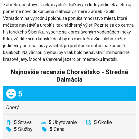
Záhrebu, prístavy trajektových či diaľkových lodných liniek alebo aj
pomerne novo dokončená diaľnica v smere Záhreb - Split.
Vzhľadom na výhodnú polohu sa ponúka množstvo miest, ktoré
môžete navštíviť a urobiť si tak nádherný výlet. Pozrite sa do centra
historického Šibeníku, vyberte sa k presláveným vodopádom rieky
Krka, zájdite si na konské dostihy do mestečka Sinj alebo zažite
jedinečný adrenalínový zážitok pri prehliadke safari na kanoe či
kajakoch. Najväčšou chybou by však bolo nenavštíviť mimoriadne
krasové javy, Modré a Červené jazero pri mestečku Imotski.
Najnovšie recenzie Chorvátsko - Stredná
Dalmácia
Celkom:
5
Dobrý
5
Strava
5
Ubytovanie
5
Okolie
5
Služby
5
Cena