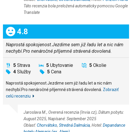
Táto recenzia bola preložená automaticky pomocou Google
Translate
Celkom:
4.8
Naprostá spokojenost.Jezdime sem již řadu let a nic nám
nechybí.Pro nenáročné příjemně strávená dovolená.
5
Strava
5
Ubytovanie
5
Okolie
4
Služby
5
Cena
Naprostá spokojenost.Jezdime sem již řadu let a nic nám
nechybí.Pro nenáročné příjemně strávená dovolená.
Zobraziť
celú recenziu
Jaroslava M., Overená recenzia (Invia.cz), Dátum pobytu:
August 2025, Napísané: September 2025
Oblasť:
Chorvátsko
,
Stredná Dalmácia
, Hotel:
Depandance
hotelu Alemaris (ex. Alem)