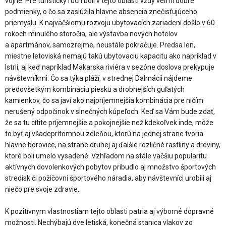
vojne. Pre turistický ruch boli v tejto oblasti vždy veľmi dobré
podmienky, o čo sa zaslúžila hlavne absencia znečisťujúceho
priemyslu. K najväčšiemu rozvoju ubytovacích zariadení došlo v 60.
rokoch minulého storočia, ale výstavba nových hotelov
a apartmánov, samozrejme, neustále pokračuje. Predsa len,
miestne letoviská nemajú takú ubytovaciu kapacitu ako napríklad v
Istrii, aj keď napríklad Makarska riviéra v sezóne doslova prekypuje
návštevníkmi. Čo sa týka pláží, v strednej Dalmácii nájdeme
predovšetkým kombináciu piesku a drobnejších guľatých
kamienkov, čo sa javí ako najpríjemnejšia kombinácia pre ničím
nerušený odpočinok v slnečných kúpeľoch. Keď sa Vám bude zdať,
že sa tu cítite príjemnejšie a pokojnejšie než kdekoľvek inde, môže
to byť aj všadeprítomnou zeleňou, ktorú na jednej strane tvoria
hlavne borovice, na strane druhej aj ďalšie rozličné rastliny a dreviny,
ktoré boli umelo vysadené. Vzhľadom na stále väčšiu popularitu
aktívnych dovolenkových pobytov pribudlo aj množstvo športových
stredísk či požičovní športového náradia, aby návštevníci urobili aj
niečo pre svoje zdravie.
K pozitívnym vlastnostiam tejto oblasti patria aj výborné dopravné
možnosti. Nechýbajú dve letiská, konečná stanica vlakov zo