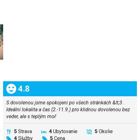
Celkom:
4.8
S dovolenou jsme spokojeni po všech stránkách &lt;3 .
Ideální lokalita a čas (2.-11.9.) pro klidnou dovolenou bez
veder, ale s teplým moř
5
Strava
4
Ubytovanie
5
Okolie
4
Služby
5
Cena