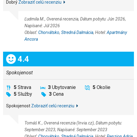
Dobrý
Zobraziť celú recenziu
Ľudmila M., Overená recenzia, Dátum pobytu: Jún 2026,
Napísané: Júl 2026
Oblasť:
Chorvátsko
,
Stredná Dalmácia
, Hotel:
Apartmány
Ancora
Celkom:
4.4
Spokojenost
5
Strava
3
Ubytovanie
5
Okolie
5
Služby
3
Cena
Spokojenost
Zobraziť celú recenziu
Tomáš K., Overená recenzia (Invia.cz), Dátum pobytu:
September 2023, Napísané: September 2023
Oblasť:
Chorvátsko
,
Stredná Dalmácia
, Hotel:
Penzion Adria