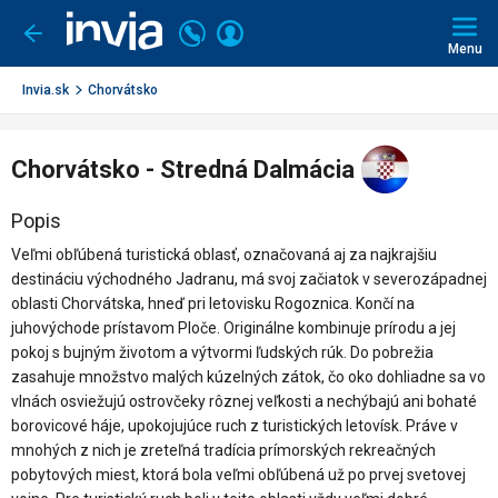
Invia.sk
Volajte
Prihlásiť
Ísť
späť
+421
Menu
sa
2
3221
Invia.sk
Chorvátsko
0491
Chorvátsko - Stredná Dalmácia
Popis
Veľmi obľúbená turistická oblasť, označovaná aj za najkrajšiu
destináciu východného Jadranu, má svoj začiatok v severozápadnej
oblasti Chorvátska, hneď pri letovisku Rogoznica. Končí na
juhovýchode prístavom Ploče. Originálne kombinuje prírodu a jej
pokoj s bujným životom a výtvormi ľudských rúk. Do pobrežia
zasahuje množstvo malých kúzelných zátok, čo oko dohliadne sa vo
vlnách osviežujú ostrovčeky rôznej veľkosti a nechýbajú ani bohaté
borovicové háje, upokojujúce ruch z turistických letovísk. Práve v
mnohých z nich je zreteľná tradícia prímorských rekreačných
pobytových miest, ktorá bola veľmi obľúbená už po prvej svetovej