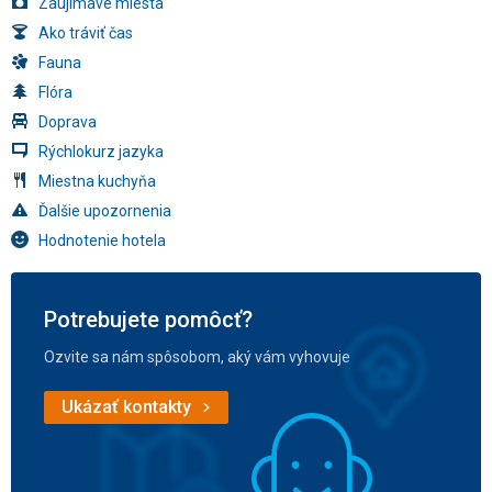
Zaujímavé miesta
Ako tráviť čas
Fauna
Flóra
Doprava
Rýchlokurz jazyka
Miestna kuchyňa
Ďalšie upozornenia
Hodnotenie hotela
Potrebujete pomôcť?
Ozvite sa nám spôsobom, aký vám vyhovuje
Ukázať kontakty