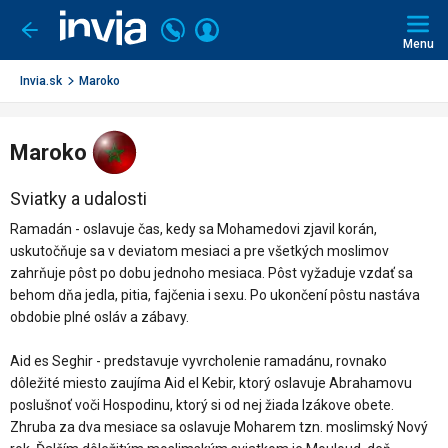
Invia.sk
Volajte
Prihlásiť
Ísť
späť
+421
Menu
sa
2
3221
Invia.sk
Maroko
0491
Maroko
Sviatky a udalosti
Ramadán - oslavuje čas, kedy sa Mohamedovi zjavil korán,
uskutočňuje sa v deviatom mesiaci a pre všetkých moslimov
zahrňuje pôst po dobu jednoho mesiaca. Pôst vyžaduje vzdať sa
behom dňa jedla, pitia, fajčenia i sexu. Po ukončení pôstu nastáva
obdobie plné osláv a zábavy.
Aid es Seghir - predstavuje vyvrcholenie ramadánu, rovnako
dôležité miesto zaujíma Aid el Kebir, ktorý oslavuje Abrahamovu
poslušnoť voči Hospodinu, ktorý si od nej žiada Izákove obete.
Zhruba za dva mesiace sa oslavuje Moharem tzn. moslimský Nový