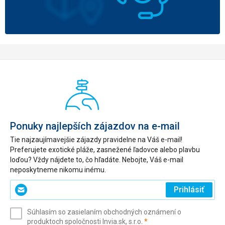
Ponuky najlepších zájazdov na e-mail
Tie najzaujímavejšie zájazdy pravidelne na Váš e-mail!
Preferujete exotické pláže, zasnežené ľadovce alebo plavbu
loďou? Vždy nájdete to, čo hľadáte. Nebojte, Váš e-mail
neposkytneme nikomu inému.
Zadajte
Prihlásiť
svoj
e-
Súhlasím so zasielaním obchodných oznámení o
mail
(povinné)
produktoch spoločnosti Invia.sk, s.r.o.
*
(povinné)
*