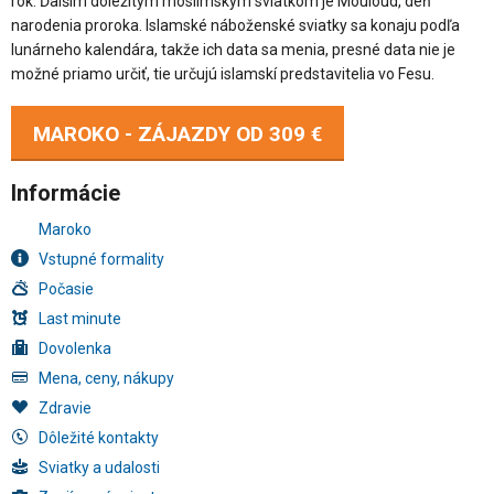
rok. Ďalším dôležitým moslimským sviatkom je Mouloud, deň
narodenia proroka. Islamské náboženské sviatky sa konaju podľa
lunárneho kalendára, takže ich data sa menia, presné data nie je
možné priamo určiť, tie určujú islamskí predstavitelia vo Fesu.
MAROKO - ZÁJAZDY OD
309 €
Informácie
Maroko
Vstupné formality
Počasie
Last minute
Dovolenka
Mena, ceny, nákupy
Zdravie
Dôležité kontakty
Sviatky a udalosti