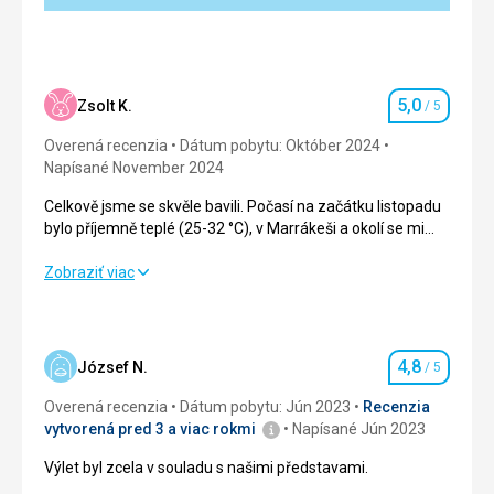
5,0
Zsolt K.
/ 5
Hodnotenie
Overená recenzia
Dátum pobytu: Október 2024
Napísané November 2024
Celkově jsme se skvěle bavili. Počasí na začátku listopadu
bylo příjemně teplé (25-32 °C), v Marrákeši a okolí se mi
moc líbilo, lidé byli nesmírně milí.
Celkově jsme se skvěle bavili. Počasí na začátku listopadu
Zobraziť viac
bylo příjemně teplé (25-32 °C), v Marrákeši a okolí se mi
moc líbilo, lidé byli nesmírně milí.
Strava
5,0
/ 5
4,8
József N.
/ 5
Hodnotenie
Ubytovanie
5,0
/ 5
Overená recenzia
Dátum pobytu: Jún 2023
Recenzia
vytvorená pred 3 a viac rokmi
Napísané Jún 2023
Okolie
5,0
/ 5
Výlet byl zcela v souladu s našimi představami.
Služby
5,0
/ 5