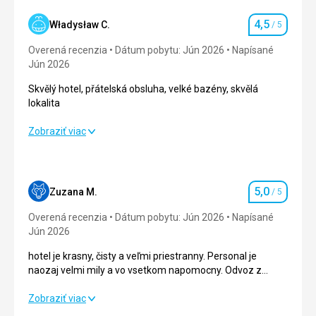
4,5
Władysław C.
/ 5
Hodnotenie
Overená recenzia
Dátum pobytu: Jún 2026
Napísané
Jún 2026
Skvělý hotel, přátelská obsluha, velké bazény, skvělá
lokalita
Skvělý hotel, přátelská obsluha, velké bazény, skvělá
Zobraziť viac
lokalita
Strava
4,0
/ 5
5,0
Zuzana M.
/ 5
Hodnotenie
Ubytovanie
5,0
/ 5
Overená recenzia
Dátum pobytu: Jún 2026
Napísané
Okolie
4,0
/ 5
Jún 2026
hotel je krasny, čisty a veľmi priestranny. Personal je
Služby
5,0
/ 5
naozaj velmi mily a vo vsetkom napomocny. Odvoz z
letiska aj na letisko bol super zorganizovany, delegat nam
Cena
4,0
/ 5
pomohol s vyberom vyletu aj nam dal vsetky potrebne
hotel je krasny, čisty a veľmi priestranny. Personal je
Zobraziť viac
informacie
naozaj velmi mily a vo vsetkom napomocny. Odvoz z