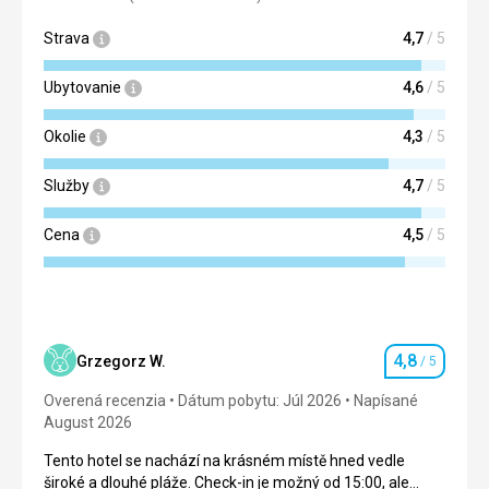
Strava
4,7
/ 5
Ubytovanie
4,6
/ 5
Okolie
4,3
/ 5
Služby
4,7
/ 5
Cena
4,5
/ 5
4,8
Grzegorz W.
/ 5
Hodnotenie
Overená recenzia
Dátum pobytu: Júl 2026
Napísané
August 2026
Tento hotel se nachází na krásném místě hned vedle
široké a dlouhé pláže. Check-in je možný od 15:00, ale