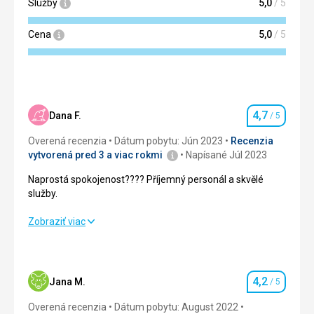
Služby
5,0
/ 5
Cena
5,0
/ 5
4,7
Dana F.
/ 5
Hodnotenie
Overená recenzia
Dátum pobytu: Jún 2023
Recenzia
vytvorená pred 3 a viac rokmi
Napísané Júl 2023
Naprostá spokojenost???? Příjemný personál a skvělé
služby.
Naprostá spokojenost???? Příjemný personál a skvělé
Zobraziť viac
služby.
Strava
5,0
/ 5
4,2
Jana M.
/ 5
Hodnotenie
Ubytovanie
5,0
/ 5
Overená recenzia
Dátum pobytu: August 2022