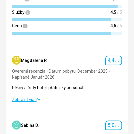
Cena
4,0
/ 5
Služby
4,5
/ 5
Cena
4,5
/ 5
4,4
Magdalena P.
/ 5
Hodnotenie
Overená recenzia
Dátum pobytu: December 2025
Napísané Január 2026
Pěkný a čistý hotel, přátelský personál
Pěkný a čistý hotel, přátelský personál
Zobraziť viac
Strava
5,0
/ 5
Ubytovanie
4,0
/ 5
5,0
Sabina D.
/ 5
Hodnotenie