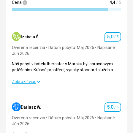
Cena
4,4
/ 5
5,0
Izabela Ś.
/ 5
Hodnotenie
Overená recenzia
Dátum pobytu: Máj 2026
Napísané
Jún 2026
Náš pobyt v hotelu Iberostar v Maroku byl opravdovým
potěšením. Krásné prostředí, vysoký standard služeb a
mimořádně přátelský personál nám od prvního dne dodali
pocit výjimečnosti. Vynikající kuchyně a příjemné prostředí
Náš pobyt v hotelu Iberostar v Maroku byl opravdovým
Zobraziť viac
z něj udělaly nezapomenutelný pobyt.
potěšením. Krásné prostředí, vysoký standard služeb a
mimořádně přátelský personál nám od prvního dne dodali
pocit výjimečnosti. Vynikající kuchyně a příjemné prostředí
z něj udělaly nezapomenutelný pobyt.
5,0
Dariusz W.
/ 5
Hodnotenie
Strava
5,0
/ 5
Overená recenzia
Dátum pobytu: Máj 2026
Napísané
Jún 2026
Ubytovanie
5,0
/ 5