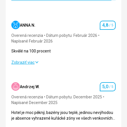
4,8
ANNA N.
/ 5
Hodnotenie
Overená recenzia
Dátum pobytu: Február 2026
Napísané Február 2026
Skvělé na 100 procent
Skvělé na 100 procent
Zobraziť viac
Strava
5,0
/ 5
Ubytovanie
5,0
/ 5
5,0
Andrzej W.
/ 5
Hodnotenie
Okolie
5,0
/ 5
Overená recenzia
Dátum pobytu: December 2025
Napísané December 2025
Služby
4,0
/ 5
Hotel je moc pěkný, bazény jsou teplé, jedinou nevýhodou
je absence vyhrazené kuřácké zóny ve všech venkovních
Cena
4,0
/ 5
prostorách, jak u barů, tak u lehátek, jsou tam popelníky a