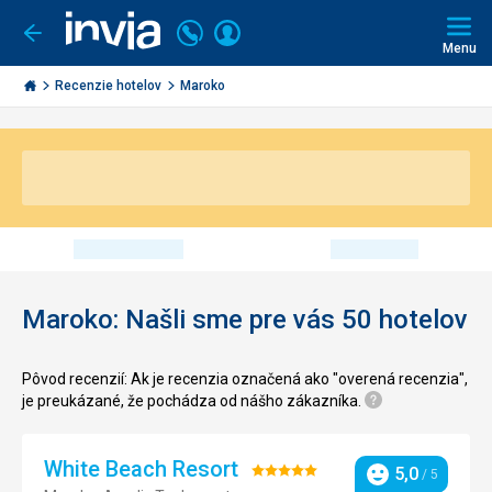
Volajte
Prihlásiť
Ísť
späť
+421
Menu
sa
2
Invia.sk
3221
Recenzie hotelov
Maroko
0491
Maroko: Našli sme pre vás 50 hotelov
Pôvod recenzií: Ak je recenzia označená ako "overená recenzia",
je preukázané, že pochádza od nášho zákazníka.
White Beach Resort
Hodnotenie:
5,0
/ 5
Hodnotenie