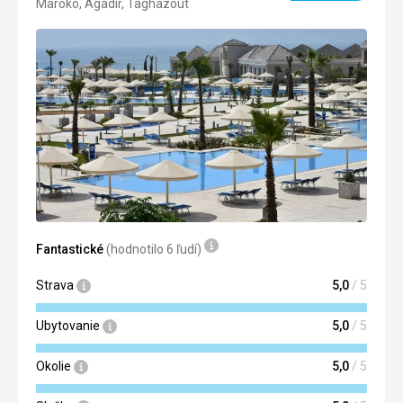
Maroko, Agadir, Taghazout
5/5
Fantastické
(hodnotilo 6 ľudí)
Strava
5,0
/ 5
Ubytovanie
5,0
/ 5
Okolie
5,0
/ 5