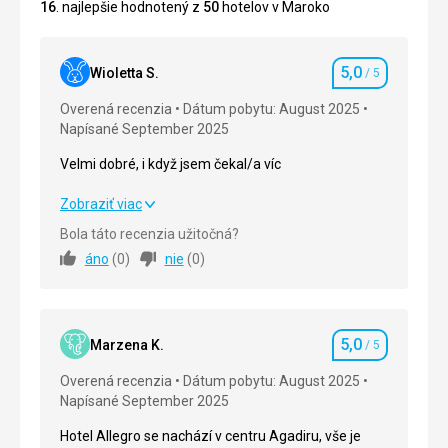
16
. najlepšie hodnotený z
50
hotelov v Maroko
5,0
Wioletta S.
/ 5
Hodnotenie
Overená recenzia
Dátum pobytu: August 2025
Napísané September 2025
Velmi dobré, i když jsem čekal/a víc
Velmi dobré, i když jsem čekal/a víc
Zobraziť viac
Bola táto recenzia užitočná?
Strava
5,0
/ 5
áno
(
0
)
nie
(
0
)
Ubytovanie
5,0
/ 5
Okolie
5,0
/ 5
5,0
Marzena K.
/ 5
Hodnotenie
Služby
5,0
/ 5
Overená recenzia
Dátum pobytu: August 2025
Napísané September 2025
Cena
5,0
/ 5
Hotel Allegro se nachází v centru Agadiru, vše je