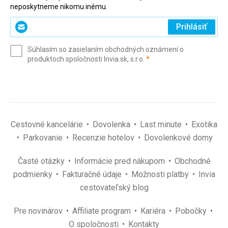
neposkytneme nikomu inému.
Zadajte
Prihlásiť
svoj
e-
Súhlasím so zasielaním obchodných oznámení o
mail
(povinné)
produktoch spoločnosti Invia.sk, s.r.o.
*
(povinné)
*
Cestovné kancelárie
Dovolenka
Last minute
Exotika
Parkovanie
Recenzie hotelov
Dovolenkové domy
Časté otázky
Informácie pred nákupom
Obchodné
podmienky
Fakturačné údaje
Možnosti platby
Invia
cestovateľský blog
Pre novinárov
Affiliate program
Kariéra
Pobočky
O spoločnosti
Kontakty