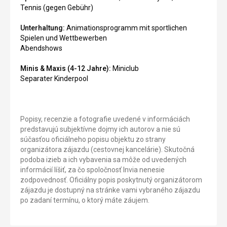
Tennis (gegen Gebühr)
Unterhaltung:
Animationsprogramm mit sportlichen
Spielen und Wettbewerben
Abendshows
Minis & Maxis (4-12 Jahre):
Miniclub
Separater Kinderpool
Popisy, recenzie a fotografie uvedené v informáciách
predstavujú subjektívne dojmy ich autorov a nie sú
súčasťou oficiálneho popisu objektu zo strany
organizátora zájazdu (cestovnej kancelárie). Skutočná
podoba izieb a ich vybavenia sa môže od uvedených
informácií líšiť, za čo spoločnosť Invia nenesie
zodpovednosť. Oficiálny popis poskytnutý organizátorom
zájazdu je dostupný na stránke vami vybraného zájazdu
po zadaní termínu, o ktorý máte záujem.