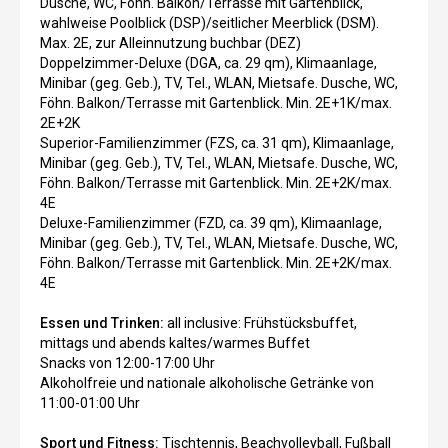
Dusche, WC, Föhn. Balkon/Terrasse mit Gartenblick,
wahlweise Poolblick (DSP)/seitlicher Meerblick (DSM).
Max. 2E, zur Alleinnutzung buchbar (DEZ)
Doppelzimmer-Deluxe (DGA, ca. 29 qm), Klimaanlage,
Minibar (geg. Geb.), TV, Tel., WLAN, Mietsafe. Dusche, WC,
Föhn. Balkon/Terrasse mit Gartenblick. Min. 2E+1K/max.
2E+2K
Superior-Familienzimmer (FZS, ca. 31 qm), Klimaanlage,
Minibar (geg. Geb.), TV, Tel., WLAN, Mietsafe. Dusche, WC,
Föhn. Balkon/Terrasse mit Gartenblick. Min. 2E+2K/max.
4E
Deluxe-Familienzimmer (FZD, ca. 39 qm), Klimaanlage,
Minibar (geg. Geb.), TV, Tel., WLAN, Mietsafe. Dusche, WC,
Föhn. Balkon/Terrasse mit Gartenblick. Min. 2E+2K/max.
4E
Essen und Trinken:
all inclusive: Frühstücksbuffet,
mittags und abends kaltes/warmes Buffet
Snacks von 12:00-17:00 Uhr
Alkoholfreie und nationale alkoholische Getränke von
11:00-01:00 Uhr
Sport und Fitness:
Tischtennis, Beachvolleyball, Fußball