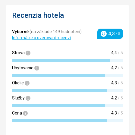
Recenzia hotela
Výborné
(na základe 149 hodnotení)
4,3
/ 5
Hodnotenie
Informácie o overovaní recenzí
Strava
4,4
/ 5
Ubytovanie
4,2
/ 5
Okolie
4,3
/ 5
Služby
4,2
/ 5
Cena
4,3
/ 5