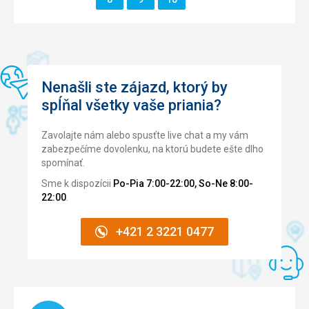
Služby
5,0
/ 5
Cena
5,0
/ 5
Nenašli ste zájazd, ktorý by
Pláž
spĺňal všetky vaše priania?
Pláž je čistá a velmi rozlehlá, příliv a odliv a vlny jsou skvělé.
Strava
Zavolajte nám alebo spusťte live chat a my vám
Rozmanité jídlo, každý si najde to své
zabezpečíme dovolenku, na ktorú budete ešte dlho
spomínať.
Ubytovanie
Pokoje velmi čisté, velké postele, milý personál, věci byly
Sme k dispozícii
Po-Pia 7:00-22:00, So-Ne 8:00-
zanechány bez problémů, nic nechybělo.
22:00
.
Služby
Obsluha je velmi milá, ochotná a usměvavá
+421 2 3221 0477
Táto recenzia bola preložená automaticky pomocou
Google Translate
Načítam