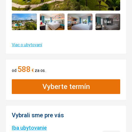
Viac
Viac o ubytovaní
588
od
€
za os.
Vyberte termín
Vybrali sme pre vás
Iba ubytovanie