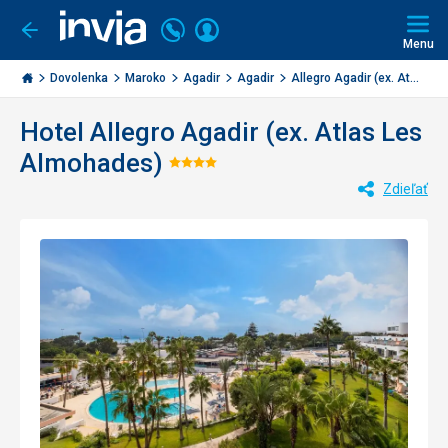
Volajte
Prihlásiť
Ísť
späť
+421
Menu
sa
2
Invia.sk
3221
Dovolenka
Maroko
Agadir
Agadir
Allegro Agadir (ex. At...
0477
Hotel Allegro Agadir (ex. Atlas Les
Almohades)
Hodnotenie:
Zdieľať
4/5