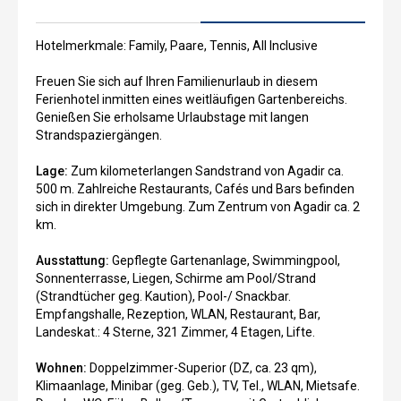
Hotelmerkmale: Family, Paare, Tennis, All Inclusive
Freuen Sie sich auf Ihren Familienurlaub in diesem
Ferienhotel inmitten eines weitläufigen Gartenbereichs.
Genießen Sie erholsame Urlaubstage mit langen
Strandspaziergängen.
Lage:
Zum kilometerlangen Sandstrand von Agadir ca.
500 m. Zahlreiche Restaurants, Cafés und Bars befinden
sich in direkter Umgebung. Zum Zentrum von Agadir ca. 2
km.
Ausstattung:
Gepflegte Gartenanlage, Swimmingpool,
Sonnenterrasse, Liegen, Schirme am Pool/Strand
(Strandtücher geg. Kaution), Pool-/ Snackbar.
Empfangshalle, Rezeption, WLAN, Restaurant, Bar,
Landeskat.: 4 Sterne, 321 Zimmer, 4 Etagen, Lifte.
Wohnen:
Doppelzimmer-Superior (DZ, ca. 23 qm),
Klimaanlage, Minibar (geg. Geb.), TV, Tel., WLAN, Mietsafe.