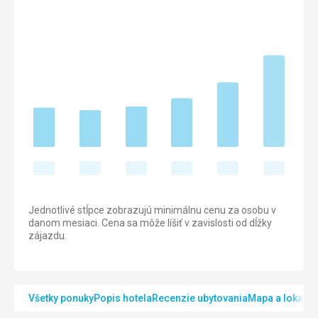
Jednotlivé stĺpce zobrazujú minimálnu cenu za osobu v
danom mesiaci. Cena sa môže líšiť v zavislosti od dĺžky
zájazdu.
Všetky ponuky
Popis hotela
Recenzie ubytovania
Mapa a lokalita