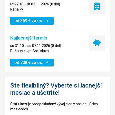
ut 27.10. - ut 03.11.2026 (8 dní)
Iba
Raňajky
ubytovanie
od
369
€
za os.
Najlacnejší termín
Najlacnejší
so 31.10. - so 07.11.2026 (8 dní)
termín
Raňajky
/
Bratislava
od
708
€
za os.
Ste flexibilný? Vyberte si lacnejší
mesiac a ušetrite!
Graf ukazuje predpokladaný vývoj cien v nasledujúcich
mesiacoch.