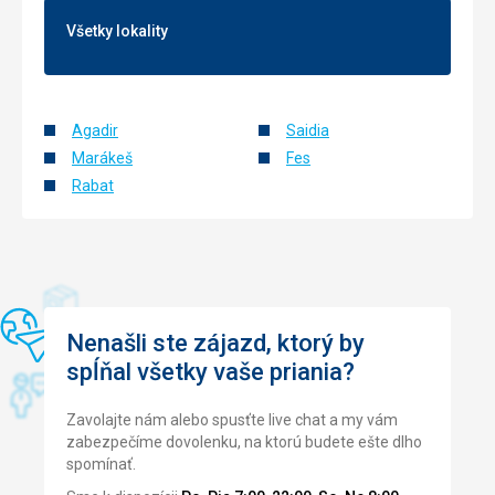
Všetky lokality
Táto recenzia bola preložená automaticky pomocou
Google Translate
Agadir
Saidia
Marákeš
Fes
Rabat
Nenašli ste zájazd, ktorý by
spĺňal všetky vaše priania?
Zavolajte nám alebo spusťte live chat a my vám
zabezpečíme dovolenku, na ktorú budete ešte dlho
spomínať.