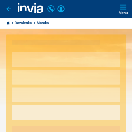
Volajte
Prihlásiť
Ísť
späť
+421
Menu
sa
2
Invia.sk
3221
Dovolenka
Maroko
0493