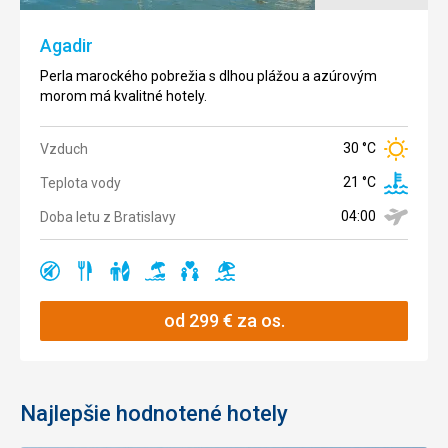
Agadir
Perla marockého pobrežia s dlhou plážou a azúrovým
morom má kvalitné hotely.
30 °C
Vzduch
21 °C
Teplota vody
04:00
Doba letu z Bratislavy
Ano
Ano
Ano
Ano
Ano
Ano
od
299
€
za os.
Najlepšie hodnotené hotely