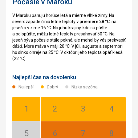
Počasie v Maroku
V Maroku panujú horúce letá a mierne vlhké zimy. Na
severozápade činia letné teploty
v priemere 28 °C
, na
jeseň a v zime 16 °C. Na juhu krajiny, kde sú púšte
a polopúšte, môžu letné teploty presahovať 50 °C. Na
jeseň býva počasie stále pekné, ale mohol by vás prekvapiť
dážď. More máva v máji 20 °C. V júli, auguste a septembri
ho slnko ohreje na 25 °C. V októbri jeho teplota opäť klesá
(22 °C).
Najlepší čas na dovolenku
Najlepší
Dobrý
Nízka sezóna
Január:
Február:
Marec:
Apríl:
Dobrý
Dobrý
Dobrý
Dobrý
Máj:
Jún:
Júl:
August: