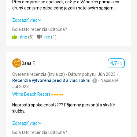
Přes den jsme se opalovali, což je o Vánocích prima a co
druhý den jsme odpoledne jezdili (hotelovým spojem
zdarma) do mediny na trhy, ochutnat místní jídlo a tak.
Prima.
Přes den jsme se opalovali, což je o Vánocích prima a co
Zobraziť viac
druhý den jsme odpoledne jezdili (hotelovým spojem
Bola táto recenzia užitočná?
zdarma) do mediny na trhy, ochutnat místní jídlo a tak.
áno
(
5
)
nie
(
1
)
Prima.
Strava
5,0
/ 5
4,7
Ubytovanie
5,0
/ 5
Dana F.
/ 5
Hodnotenie
Overená recenzia (Invia.cz)
Dátum pobytu: Jún 2023
Okolie
5,0
/ 5
Recenzia vytvorená pred 3 a viac rokmi
Napísané
Júl 2023
Služby
5,0
/ 5
White Beach Resort
Hodnotenie:
Cena
5,0
/ 5
5/5
Naprostá spokojenost???? Příjemný personál a skvělé
služby.
Pláž
Naprostá spokojenost???? Příjemný personál a skvělé
Zobraziť viac
jeden bazén byl vyhřívaný, jupí
služby.
Bola táto recenzia užitočná?
Ubytovanie