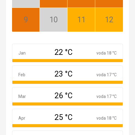
Nízka
Najlepší
Najlepší
Najlepší
sezóna
September:
Október:
November:
December:
Najlepší
Nízka
Dobrý
Dobrý
sezóna
22 °C
Január
Jan
voda 18 °C
23 °C
Február
Feb
voda 17 °C
26 °C
Marec
Mar
voda 17 °C
25 °C
Apríl
Apr
voda 18 °C