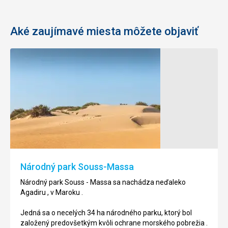
Aké zaujímavé miesta môžete objaviť
Marina
Pláž
Agadir
Agadir
Marina
Pláž
Agadir
Agadir
sa
sa
nachádza
nachádza
v
v
rovnomennom
rovnomennom
Národný park Souss-Massa
meste,
meste,
v
v
Národný park Souss - Massa sa nachádza neďaleko
Maroku
Maroku
Agadiru , v Maroku .
.
.
Jedná sa o necelých 34 ha národného parku, ktorý bol
Jedná
Ide
založený predovšetkým kvôli ochrane morského pobrežia .
sa
o