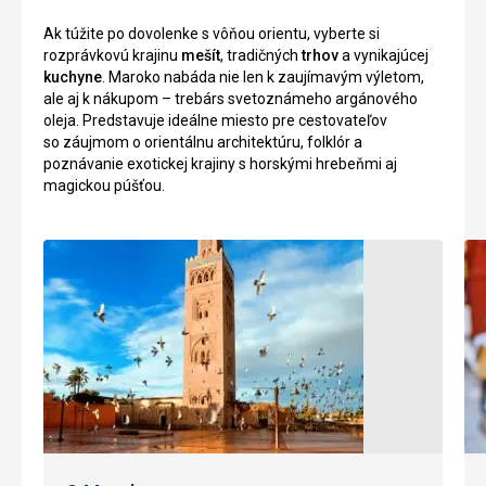
tu
je
Ak túžite po dovolenke s vôňou orientu, vyberte si
k
chránené
rozprávkovú krajinu
mešít
, tradičných
trhov
a vynikajúcej
dispozícii
pred
kuchyne
. Maroko nabáda nie len k zaujímavým výletom,
obchodíky
vetrom,
ale aj k nákupom – trebárs svetoznámeho argánového
a
ktorí
oleja. Predstavuje ideálne miesto pre cestovateľov
reštaurácie
prúdi
so záujmom o orientálnu architektúru, folklór a
.
od
poznávanie exotickej krajiny s horskými hrebeňmi aj
Prostredie
oceánu
magickou púšťou.
je
.
vhodné
More
na
má
prechádzky
pozvoľný
alebo
vstup
cyklistiku
-
.
vhodné
pre
rodiny
Nenáročné
s
Bezbariérový
deťmi
prístup
a
neplavcov
.
Mestá /