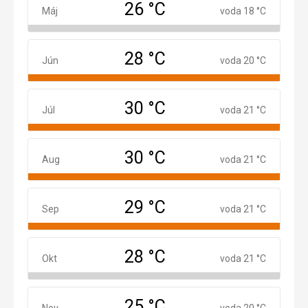
26 °C
Máj
Máj
voda 18 °C
28 °C
Jún
Jún
voda 20 °C
30 °C
Júl
Júl
voda 21 °C
30 °C
August
Aug
voda 21 °C
29 °C
September
Sep
voda 21 °C
28 °C
Október
Okt
voda 21 °C
25 °C
November
Nov
voda 20 °C