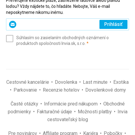
Preferujete exotické pláže, zasnežené ľadovce alebo plavbu
loďou? Vždy nájdete to, čo hľadáte. Nebojte, Váš e-mail
neposkytneme nikomu inému.
Zadajte
Prihlásiť
svoj
e-
Súhlasím so zasielaním obchodných oznámení o
mail
(povinné)
produktoch spoločnosti Invia.sk, s.r.o.
*
(povinné)
*
Cestovné kancelárie
Dovolenka
Last minute
Exotika
Parkovanie
Recenzie hotelov
Dovolenkové domy
Časté otázky
Informácie pred nákupom
Obchodné
podmienky
Fakturačné údaje
Možnosti platby
Invia
cestovateľský blog
Pre novinárov
Affiliate program
Kariéra
Pobočky