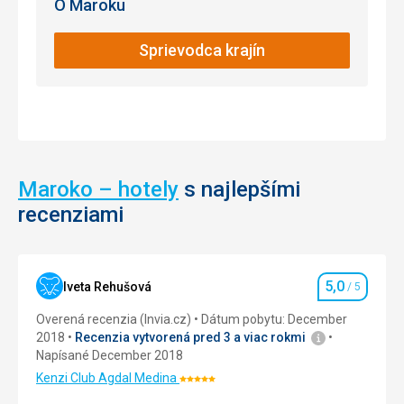
O Maroku
Námestie
Počas
/ Ulice
sezóny
Sprievodca krajín
sú
k
dispozícii
plavčíci
aj
polícia
.
Maroko – hotely
s najlepšími
recenziami
Nenáročné
Bezbariérový
prístup
5,0
Iveta Rehušová
/ 5
Hodnotenie
Pláže
Overená recenzia (Invia.cz)
Dátum pobytu: December
2018
Recenzia vytvorená pred 3 a viac rokmi
Napísané December 2018
Kenzi Club Agdal Medina
Hodnotenie:
5/5