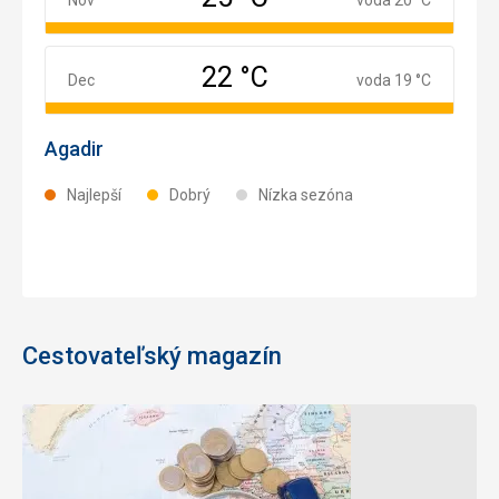
22 °C
December
Dec
voda 19 °C
Agadir
Najlepší
Dobrý
Nízka sezóna
Cestovateľský magazín