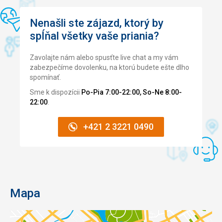
Marrákeše.
Nenašli ste zájazd, ktorý by
Táto recenzia bola preložená automaticky pomocou
spĺňal všetky vaše priania?
Google Translate
Zavolajte nám alebo spusťte live chat a my vám
zabezpečíme dovolenku, na ktorú budete ešte dlho
spomínať.
Sme k dispozícii
Po-Pia 7:00-22:00, So-Ne 8:00-
22:00
.
+421 2 3221 0490
Mapa