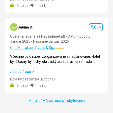
zdarma) do mediny na trhy, ochutnat místní jídlo a tak.
áno
(
5
)
nie
(
1
)
Prima.
Strava
5,0
/ 5
5,0
Ubytovanie
5,0
/ 5
Sabina D.
/ 5
Hodnotenie
Overená recenzia (Travelplanet.pl)
Dátum pobytu:
Okolie
5,0
/ 5
Január 2025
Napísané Január 2025
Služby
5,0
/ 5
Ona Marrakech Ryads & Spa
Hodnotenie:
4/5
Všechno bylo super zorganizované a naplánované. Hotel
Cena
5,0
/ 5
byl úžasný, byl tichý, obrovský areál, krásná zahrada,
spousta míst k odpočinku, hotel byl velmi čistý, personál
byl ochotný.
Všechno bylo super zorganizované a naplánované. Hotel
Zobraziť viac
Pláž
byl úžasný, byl tichý, obrovský areál, krásná zahrada,
jeden bazén byl vyhřívaný, jupí
Bola táto recenzia užitočná?
spousta míst k odpočinku, hotel byl velmi čistý, personál
Ubytovanie
áno
(
2
)
nie
(
0
)
byl ochotný.
rozhodně stojí zato připlatit nějakou tu hvězdičku navíc, je
to rozdíl
Strava
5,0
/ 5
Marákeš – Viac recenzií ubytovania
Táto recenzia bola preložená automaticky pomocou
Ubytovanie
5,0
/ 5
Google Translate