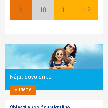
sezóna
September:
Október:
November:
December:
Najlepší
Nízka
Dobrý
Dobrý
sezóna
Nájsť dovolenku
od 367 €
Oblasti a regióny v krajine