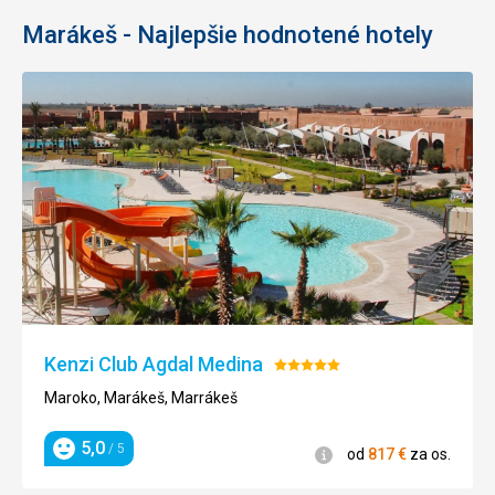
Marákeš - Najlepšie hodnotené hotely
Kenzi Club Agdal Medina
Hodnotenie:
5/5
Maroko, Marákeš, Marrákeš
5,0
/ 5
Informácie
od
817
€
za os.
Hodnotenie