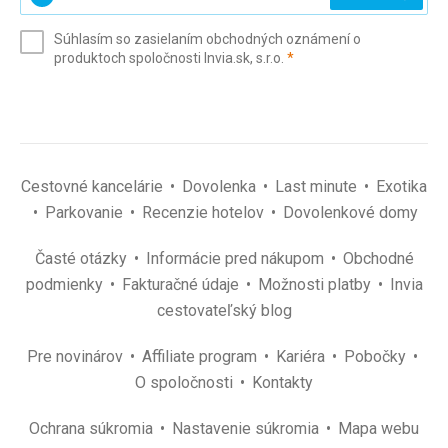
svoj
e-
Súhlasím so zasielaním obchodných oznámení o
mail
(povinné)
produktoch spoločnosti Invia.sk, s.r.o.
*
(povinné)
*
Cestovné kancelárie
Dovolenka
Last minute
Exotika
Parkovanie
Recenzie hotelov
Dovolenkové domy
Časté otázky
Informácie pred nákupom
Obchodné
podmienky
Fakturačné údaje
Možnosti platby
Invia
cestovateľský blog
Pre novinárov
Affiliate program
Kariéra
Pobočky
O spoločnosti
Kontakty
Ochrana súkromia
Nastavenie súkromia
Mapa webu