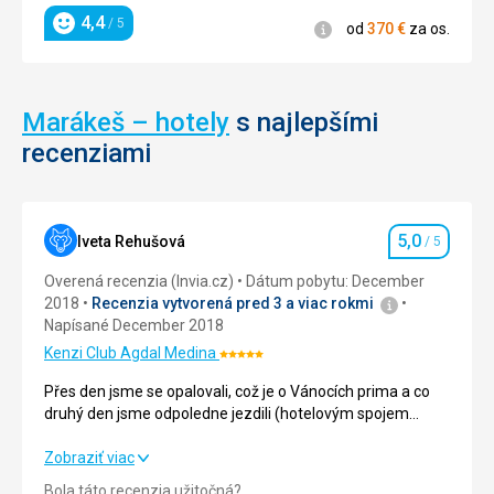
4,4
/ 5
Informácie
od
370
€
za os.
Hodnotenie
Marákeš – hotely
s najlepšími
recenziami
5,0
Iveta Rehušová
/ 5
Hodnotenie
Overená recenzia (Invia.cz)
Dátum pobytu: December
2018
Recenzia vytvorená pred 3 a viac rokmi
Napísané December 2018
Kenzi Club Agdal Medina
Hodnotenie:
5/5
Přes den jsme se opalovali, což je o Vánocích prima a co
druhý den jsme odpoledne jezdili (hotelovým spojem
zdarma) do mediny na trhy, ochutnat místní jídlo a tak.
Prima.
Přes den jsme se opalovali, což je o Vánocích prima a co
Zobraziť viac
druhý den jsme odpoledne jezdili (hotelovým spojem
Bola táto recenzia užitočná?