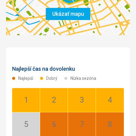
Ukázať mapu
Najlepší čas na dovolenku
Najlepší
Dobrý
Nízka sezóna
Január:
Február:
Marec:
Apríl:
Dobrý
Dobrý
Dobrý
Dobrý
Máj:
Jún:
Júl:
August:
Nízka
Najlepší
Najlepší
Najlepší