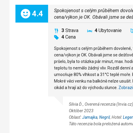
Spokojenost s celým průběhem dovole
Celkom:
4.4
cena/výkon je OK. Obávali jsme se deš
3
Strava
4
Ubytovanie
4
Cena
Spokojenost s celým průběhem dovolené, 
cena/výkon je OK. Obávali jsme se dešťové
pršelo, byla to otázka pár minut, max. hod
teplotu to nemělo žádný vliv. Rozdíl denní 
umocňuje 80% vlhkost a 31°C teplé moře. B
Mokré věci venku na balkóně nelze usušit.
cikád a hrají až do východu slunce.
Zobrazi
Silvia Ď., Overená recenzia (Invia.
Október 2023
Oblasť:
Jamajka
,
Negril
, Hotel:
Legen
Táto recenzia bola preložená autom