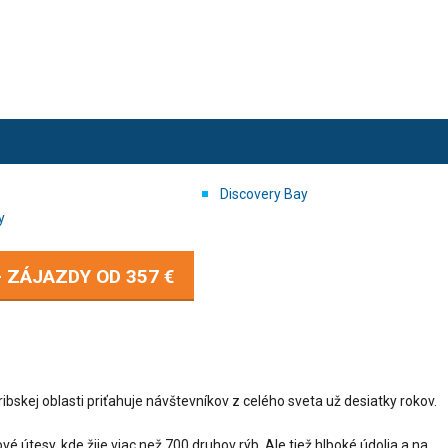
Discovery Bay
y
- ZÁJAZDY OD
357 €
skej oblasti priťahuje návštevníkov z celého sveta už desiatky rokov.
vé útesy, kde žije viac než 700 druhov rýb. Ale tiež hlboké údolia a na