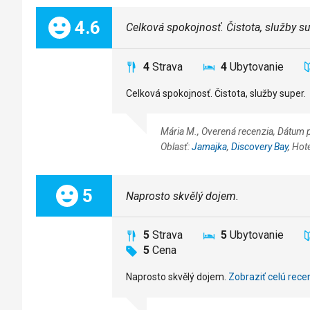
Celkom:
4.6
Celková spokojnosť. Čistota, služby su
4
Strava
4
Ubytovanie
Celková spokojnosť. Čistota, služby super.
Mária M., Overená recenzia, Dátum 
Oblasť:
Jamajka
,
Discovery Bay
, Hot
Celkom:
5
Naprosto skvělý dojem.
5
Strava
5
Ubytovanie
5
Cena
Naprosto skvělý dojem.
Zobraziť celú rece