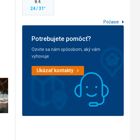
8.4.
24 / 31°
Počasie
Potrebujete pomôcť?
Ozvite sa nám spôsobom, aký vám
vyhovuje
Ukázať kontakty