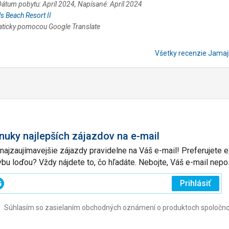
, Dátum pobytu: Apríl 2024, Napísané: Apríl 2024
ls Beach Resort II
aticky pomocou Google Translate
Všetky recenzie Jama
nuky najlepších zájazdov na e-mail
 najzaujímavejšie zájazdy pravidelne na Váš e-mail! Preferujete
vbu loďou? Vždy nájdete to, čo hľadáte. Nebojte, Váš e-mail ne
ajte
Prihlásiť
j
Súhlasím so zasielaním obchodných oznámení o produktoch spoločnosti 
l
ovinné)