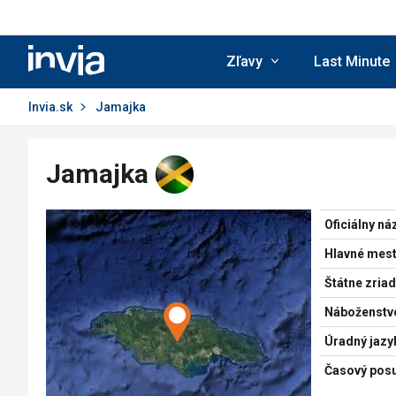
Invia.sk
Zľavy
Last Minute
Invia.sk
Jamajka
Jamajka
Oficiálny ná
Hlavné mest
Štátne zriad
Náboženstv
Úradný jazy
Časový pos