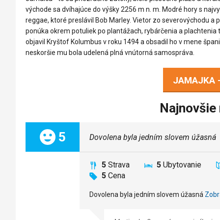
východe sa dvíhajúce do výšky 2256 m n. m. Modré hory s najv
reggae, ktoré preslávil Bob Marley. Vietor zo severovýchodu a
ponúka okrem potuliek po plantážach, rybárčenia a plachtenia t
objavil Kryštof Kolumbus v roku 1494 a obsadil ho v mene španie
neskoršie mu bola udelená plná vnútorná samospráva.
JAMAJKA 
Najnovšie
Celkom:
5
Dovolena byla jedním slovem úžasná
5
Strava
5
Ubytovanie
5
Cena
Dovolena byla jedním slovem úžasná
Zobr