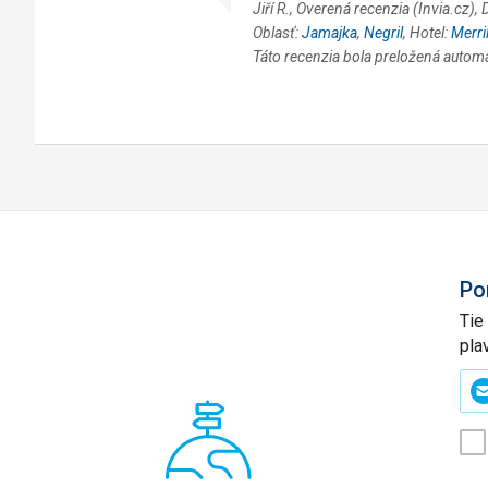
Jiří R., Overená recenzia (Invia.cz)
Oblasť:
Jamajka
,
Negril
, Hotel:
Merri
Táto recenzia bola preložená autom
Po
Tie
pla
Zad
svo
e-
mai
(p
*