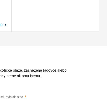
jka
 exotické pláže, zasnežené ľadovce alebo
poskytneme nikomu inému.
(povinné)
Invia.sk, s.r.o.
*