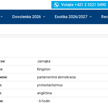
Volajte +421 2 3221 0490
Dovolenka 2026
Exotika 2026/2027
Rec
zov:
Jamajka
o:
Kingston
enie:
parlamentná demokracia
o:
protestantizmus
k:
angličtina
un:
- 6 hodín