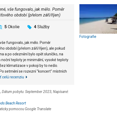
né, vše fungovalo, jak mělo. Poměr
ťového období (přelom září/říjen)
5
Okolie
4
Služby
Fotografie
vše fungovalo, jak mělo. Poměr
ho období (přelom září/říjen), ale pokud
ina a po odeznění bylo opět sluníčko, na
a noční teploty je minimální, vysoké teploty
ez klimatizace v pokoji by to nešlo.
 Po setmění se rozezní "koncert" místních
ť celú recenziu
cz), Dátum pobytu: September 2023, Napísané:
ds Beach Resort
aticky pomocou Google Translate