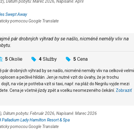
.cz), Dátum pobytu: Marec 2026, Napísané: Apríl
les Swept Away
aticky pomocou Google Translate
ejmě pár drobných výhrad by se našlo, nicméně neměly vliv na
obytu.
5
Okolie
4
Služby
5
Cena
 pár drobných výhrad by se našlo, nicméně neměly vliv na celkově velmi
oplocen a pečlivě hlídán. Jen je nutné vzít do úvahy, že je trochu
jít, na vše je potřeba vzít si taxi, např. na pláž do Negrilu vyjde mezi
dete. Cena je včetně jízdy zpět a vcelku neomezeného čekání.
Zobraziť
cz), Dátum pobytu: Február 2026, Napísané: Marec 2026
 Palladium Lady Hamilton Resort & Spa
aticky pomocou Google Translate