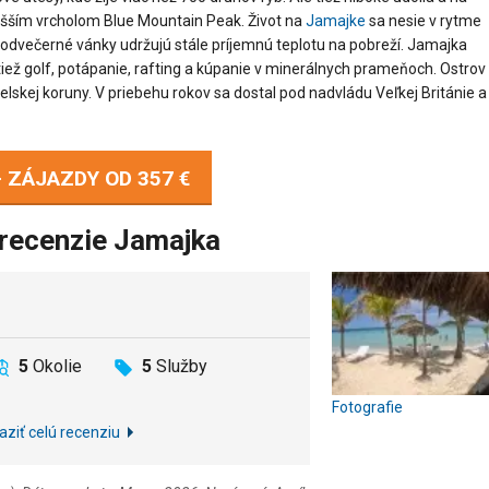
yšším vrcholom Blue Mountain Peak. Život na
Jamajke
sa nesie v rytme
 podvečerné vánky udržujú stále príjemnú teplotu na pobreží. Jamajka
iež golf, potápanie, rafting a kúpanie v minerálnych prameňoch. Ostrov
lskej koruny. V priebehu rokov sa dostal pod nadvládu Veľkej Británie a
- ZÁJAZDY OD
357 €
 recenzie Jamajka
5
Okolie
5
Služby
Fotografie
aziť celú recenziu