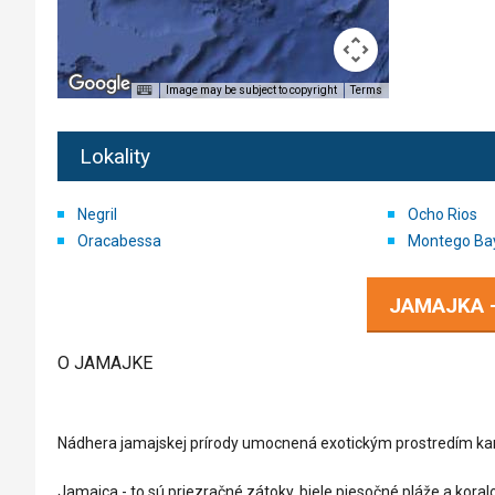
Image may be subject to copyright
Terms
Lokality
Negril
Ocho Rios
Oracabessa
Montego Ba
JAMAJKA 
O JAMAJKE
Nádhera jamajskej prírody umocnená exotickým prostredím karib
Jamaica - to sú priezračné zátoky, biele piesočné pláže a koralo