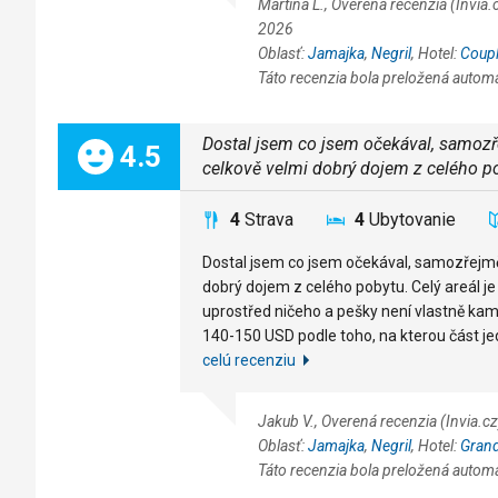
Martina L., Overená recenzia (Invia
2026
Oblasť:
Jamajka
,
Negril
, Hotel:
Coup
Táto recenzia bola preložená autom
Dostal jsem co jsem očekával, samozř
Celkom:
4.5
celkově velmi dobrý dojem z celého p
4
Strava
4
Ubytovanie
Dostal jsem co jsem očekával, samozřejmě
dobrý dojem z celého pobytu. Celý areál je 
uprostřed ničeho a pešky není vlastně kam do
140-150 USD podle toho, na kterou část je
celú recenziu
Jakub V., Overená recenzia (Invia.
Oblasť:
Jamajka
,
Negril
, Hotel:
Grand
Táto recenzia bola preložená autom