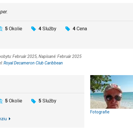
per.
5
Okolie
4
Služby
4
Cena
pobytu: Február 2025, Napísané: Február 2025
el:
Royal Decameron Club Caribbean
5
Okolie
5
Služby
Fotografie
nziu