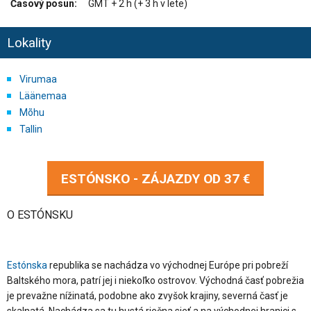
Časový posun:
GMT + 2 h (+ 3 h v lete)
Lokality
Virumaa
Läänemaa
Mõhu
Tallin
ESTÓNSKO - ZÁJAZDY OD
37 €
O ESTÓNSKU
Estónska
republika se nachádza vo východnej Európe pri pobreží
Baltského mora, patrí jej i niekoľko ostrovov. Východná časť pobrežia
je prevažne nížinatá, podobne ako zvyšok krajiny, severná časť je
skalnatá. Nachádza sa tu hustá riečna sieť a na východnej hranici s