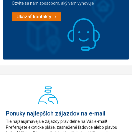
Ozvite sa nám spôsobom, aký vám vyhovuje
Ukázať kontakty
Ponuky najlepších zájazdov na e-mail
Tie najzaujímavejšie zájazdy pravidelne na Váš e-mail!
Preferujete exotické pláže, zasnežené ľadovce alebo plavbu