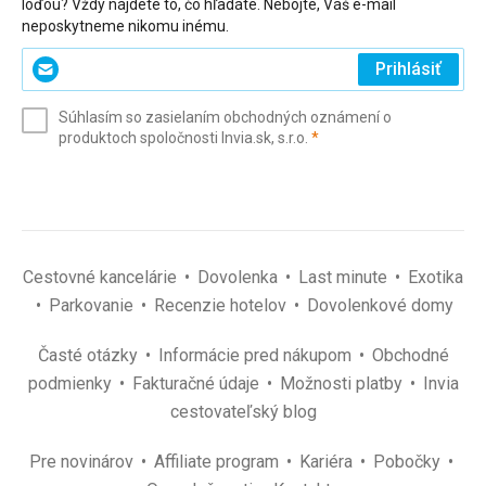
loďou? Vždy nájdete to, čo hľadáte. Nebojte, Váš e-mail
neposkytneme nikomu inému.
Zadajte
Prihlásiť
svoj
e-
Súhlasím so zasielaním obchodných oznámení o
mail
(povinné)
produktoch spoločnosti Invia.sk, s.r.o.
*
(povinné)
*
Cestovné kancelárie
Dovolenka
Last minute
Exotika
Parkovanie
Recenzie hotelov
Dovolenkové domy
Časté otázky
Informácie pred nákupom
Obchodné
podmienky
Fakturačné údaje
Možnosti platby
Invia
cestovateľský blog
Pre novinárov
Affiliate program
Kariéra
Pobočky