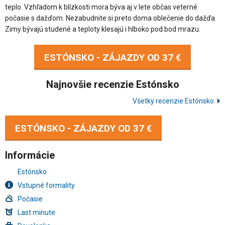
teplo. Vzhľadom k blízkosti mora býva aj v lete občas veterné
počasie s dažďom. Nezabudnite si preto doma oblečenie do dažďa.
Zimy bývajú studené a teploty klesajú i hlboko pod bod mrazu.
ESTÓNSKO - ZÁJAZDY OD
37 €
Najnovšie recenzie Estónsko
Všetky recenzie Estónsko
ESTÓNSKO - ZÁJAZDY OD
37 €
Informácie
Estónsko
Vstupné formality
Počasie
Last minute