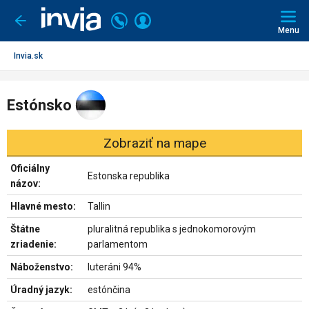
Invia.sk
Volajte
Prihlásiť
Ísť
späť
+421
Menu
sa
2
3221
Invia.sk
0491
Estónsko
Zobraziť na mape
Oficiálny
Estonska republika
názov:
Hlavné mesto:
Tallin
Štátne
pluralitná republika s jednokomorovým
zriadenie:
parlamentom
Náboženstvo:
luteráni 94%
Úradný jazyk:
estónčina