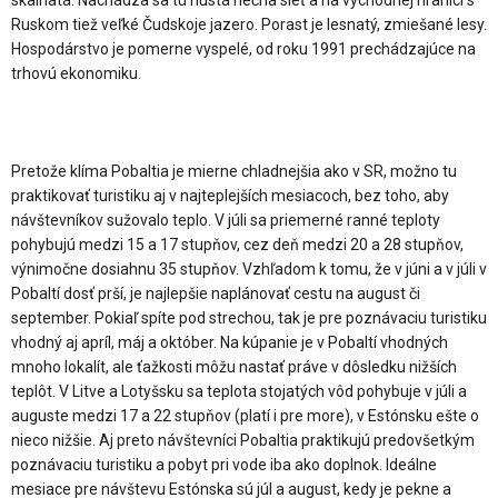
Ruskom tiež veľké Čudskoje jazero. Porast je lesnatý, zmiešané lesy.
Hospodárstvo je pomerne vyspelé, od roku 1991 prechádzajúce na
trhovú ekonomiku.
Pretože klíma Pobaltia je mierne chladnejšia ako v SR, možno tu
praktikovať turistiku aj v najteplejších mesiacoch, bez toho, aby
návštevníkov sužovalo teplo. V júli sa priemerné ranné teploty
pohybujú medzi 15 a 17 stupňov, cez deň medzi 20 a 28 stupňov,
výnimočne dosiahnu 35 stupňov. Vzhľadom k tomu, že v júni a v júli v
Pobaltí dosť prší, je najlepšie naplánovať cestu na august či
september. Pokiaľ spíte pod strechou, tak je pre poznávaciu turistiku
vhodný aj apríl, máj a október. Na kúpanie je v Pobaltí vhodných
mnoho lokalít, ale ťažkosti môžu nastať práve v dôsledku nižších
teplôt. V Litve a Lotyšsku sa teplota stojatých vôd pohybuje v júli a
auguste medzi 17 a 22 stupňov (platí i pre more), v Estónsku ešte o
nieco nižšie. Aj preto návštevníci Pobaltia praktikujú predovšetkým
poznávaciu turistiku a pobyt pri vode iba ako doplnok. Ideálne
mesiace pre návštevu Estónska sú júl a august, kedy je pekne a