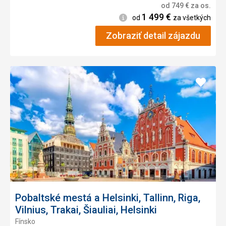
od
749
€
za os.
1 499
€
Informácie
od
za všetkých
Zobraziť detail zájazdu
Pridať
do
obľúb
Pobaltské mestá a Helsinki, Tallinn, Riga,
Vilnius, Trakai, Šiauliai, Helsinki
Fínsko