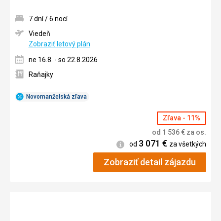
7 dní / 6 nocí
Viedeň
Zobraziť letový plán
ne 16.8. - so 22.8.2026
Raňajky
Novomanželská zľava
Zľava - 11%
od
1 536
€
za os.
3 071
€
Informácie
od
za všetkých
Zobraziť detail zájazdu