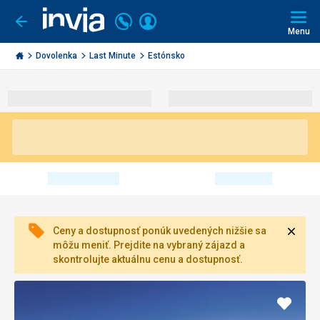
Volajte
Prihlásiť
Ísť
späť
+421
Menu
sa
2
Invia.sk
3221
Dovolenka
Last Minute
Estónsko
0491
Zavri
Ceny a dostupnosť ponúk uvedených nižšie sa
môžu meniť. Prejdite na vybraný zájazd a
skontrolujte aktuálnu cenu a dostupnosť.
Pridať
do