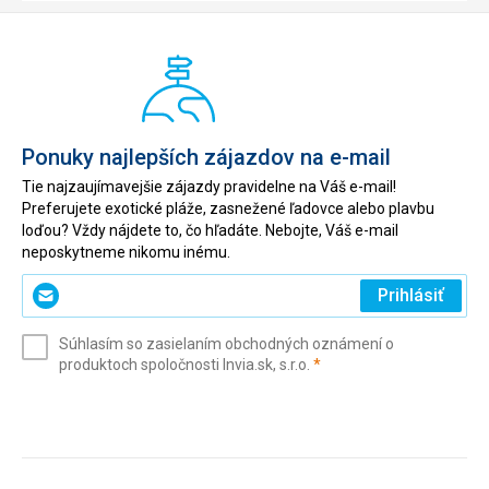
Ponuky najlepších zájazdov na e-mail
Tie najzaujímavejšie zájazdy pravidelne na Váš e-mail!
Preferujete exotické pláže, zasnežené ľadovce alebo plavbu
loďou? Vždy nájdete to, čo hľadáte. Nebojte, Váš e-mail
neposkytneme nikomu inému.
Zadajte
Prihlásiť
svoj
e-
Súhlasím so zasielaním obchodných oznámení o
mail
(povinné)
produktoch spoločnosti Invia.sk, s.r.o.
*
(povinné)
*