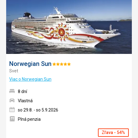
obľúb
Norwegian Sun
Hodnotenie:
Svet
5/5
Viac o Norwegian Sun
8 dní
Vlastná
so 29.8. - so 5.9.2026
Plná penzia
Zľava - 54%