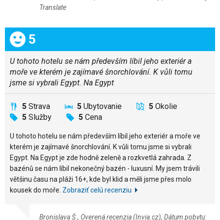
Translate
Celkom:
5
U tohoto hotelu se nám především líbil jeho exteriér a
moře ve kterém je zajímavé šnorchlování. K vůli tomu
jsme si vybrali Egypt. Na Egypt
5
Strava
5
Ubytovanie
5
Okolie
5
Služby
5
Cena
U tohoto hotelu se nám především líbil jeho exteriér a moře ve
kterém je zajímavé šnorchlování. K vůli tomu jsme si vybrali
Egypt. Na Egypt je zde hodně zeleně a rozkvetlá zahrada. Z
bazénů se nám líbil nekonečný bazén - luxusní. My jsem trávili
většinu času na pláži 16+, kde byl klid a měli jsme přes molo
kousek do moře.
Zobraziť celú recenziu
Bronislava Š., Overená recenzia (Invia.cz), Dátum pobytu: