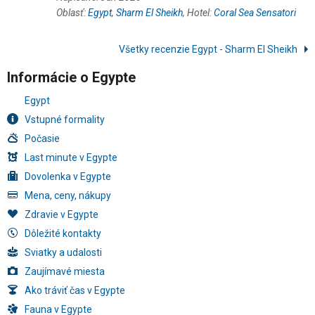
Oblasť:
Egypt
,
Sharm El Sheikh
, Hotel:
Coral Sea Sensatori
Všetky recenzie Egypt - Sharm El Sheikh
Informácie o Egypte
Egypt
Vstupné formality
Počasie
Last minute v Egypte
Dovolenka v Egypte
Mena, ceny, nákupy
Zdravie v Egypte
Dôležité kontakty
Sviatky a udalosti
Zaujímavé miesta
Ako tráviť čas v Egypte
Fauna v Egypte