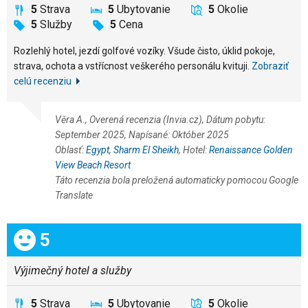
5
Strava
5
Ubytovanie
5
Okolie
5
Služby
5
Cena
Rozlehlý hotel, jezdí golfové vozíky. Všude čisto, úklid pokoje,
strava, ochota a vstřícnost veškerého personálu kvituji.
Zobraziť
celú recenziu
Věra A., Overená recenzia (Invia.cz), Dátum pobytu:
September 2025, Napísané: Október 2025
Oblasť:
Egypt
,
Sharm El Sheikh
, Hotel:
Renaissance Golden
View Beach Resort
Táto recenzia bola preložená automaticky pomocou Google
Translate
Celkom:
5
Výjimečný hotel a služby
5
Strava
5
Ubytovanie
5
Okolie