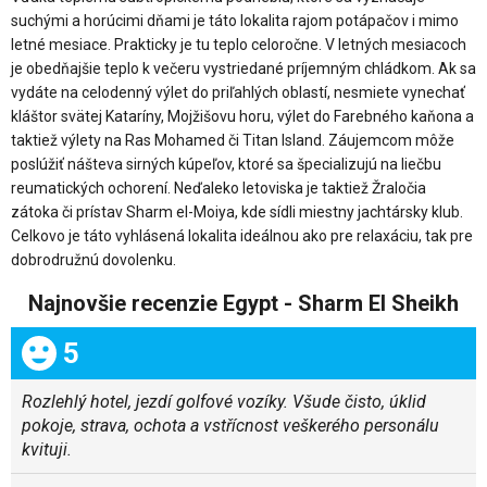
suchými a horúcimi dňami je táto lokalita rajom potápačov i mimo
letné mesiace. Prakticky je tu teplo celoročne. V letných mesiacoch
je obedňajšie teplo k večeru vystriedané príjemným chládkom. Ak sa
vydáte na celodenný výlet do priľahlých oblastí, nesmiete vynechať
kláštor svätej Kataríny, Mojžišovu horu, výlet do Farebného kaňona a
taktiež výlety na Ras Mohamed či Titan Island. Záujemcom môže
poslúžiť nášteva sirných kúpeľov, ktoré sa špecializujú na liečbu
reumatických ochorení. Neďaleko letoviska je taktiež Žraločia
zátoka či prístav Sharm el-Moiya, kde sídli miestny jachtársky klub.
Celkovo je táto vyhlásená lokalita ideálnou ako pre relaxáciu, tak pre
dobrodružnú dovolenku.
Najnovšie recenzie Egypt - Sharm El Sheikh
Celkom:
5
Rozlehlý hotel, jezdí golfové vozíky. Všude čisto, úklid
pokoje, strava, ochota a vstřícnost veškerého personálu
kvituji.