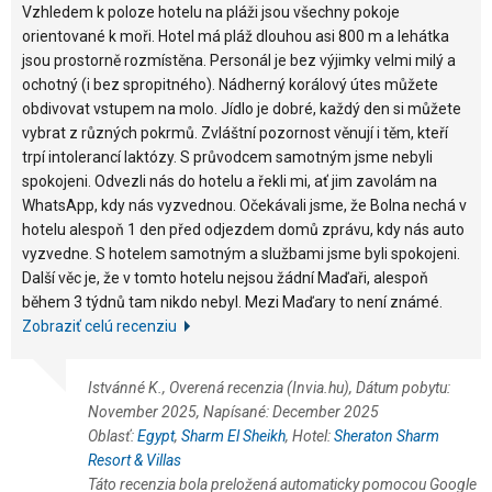
Vzhledem k poloze hotelu na pláži jsou všechny pokoje
orientované k moři. Hotel má pláž dlouhou asi 800 m a lehátka
jsou prostorně rozmístěna. Personál je bez výjimky velmi milý a
ochotný (i bez spropitného). Nádherný korálový útes můžete
obdivovat vstupem na molo. Jídlo je dobré, každý den si můžete
vybrat z různých pokrmů. Zvláštní pozornost věnují i těm, kteří
trpí intolerancí laktózy. S průvodcem samotným jsme nebyli
spokojeni. Odvezli nás do hotelu a řekli mi, ať jim zavolám na
WhatsApp, kdy nás vyzvednou. Očekávali jsme, že Bolna nechá v
hotelu alespoň 1 den před odjezdem domů zprávu, kdy nás auto
vyzvedne. S hotelem samotným a službami jsme byli spokojeni.
Další věc je, že v tomto hotelu nejsou žádní Maďaři, alespoň
během 3 týdnů tam nikdo nebyl. Mezi Maďary to není známé.
Zobraziť celú recenziu
Istvánné K., Overená recenzia (Invia.hu), Dátum pobytu:
November 2025, Napísané: December 2025
Oblasť:
Egypt
,
Sharm El Sheikh
, Hotel:
Sheraton Sharm
Resort & Villas
Táto recenzia bola preložená automaticky pomocou Google