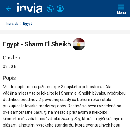
Invia.sk
Volajte
Prihlásiť
Ísť
späť
+421
Menu
sa
2
3221
Invia.sk
Egypt
0491
Egypt - Sharm El Sheikh
Čas letu
03:50 h
Popis
Mesto nájdeme na južnom cípe Sinajského poloostrova. Ako
väčšina miest v tejto lokalite je i Sharm el-Sheikh bývalou rybárskou
dedinkou beudínov. Z pôvodnej osady sa behom rokov stalo
pulzujúce letovisko modernej doby. Destinácia býva rozdelená na
dve samostatné časti, tj. na mesto s prístavom a niekoľko
kilometrovú vzdialenosť zátoku
Naamy Bay
, ktorá sa pýši krásnymi
plážami a hotelmi vysokého štandardu, ktorá eventuálnych hostí