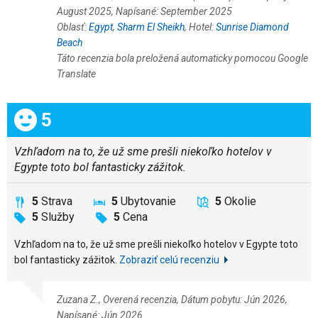
August 2025, Napísané: September 2025
Oblasť:
Egypt
,
Sharm El Sheikh
, Hotel:
Sunrise Diamond
Beach
Táto recenzia bola preložená automaticky pomocou Google
Translate
Celkom:
5
Vzhľadom na to, že už sme prešli niekoľko hotelov v
Egypte toto bol fantasticky zážitok.
5
Strava
5
Ubytovanie
5
Okolie
5
Služby
5
Cena
Vzhľadom na to, že už sme prešli niekoľko hotelov v Egypte toto
bol fantasticky zážitok.
Zobraziť celú recenziu
Zuzana Z., Overená recenzia, Dátum pobytu: Jún 2026,
Napísané: Jún 2026