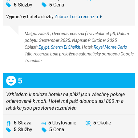
5
Služby
5
Cena
Výjimečný hotel a služby
Zobraziť celú recenziu
Malgorzata S., Overená recenzia (Travelplanet.pl), Dátum
pobytu: September 2025, Napísané: Október 2025
Oblasť:
Egypt
,
Sharm El Sheikh
, Hotel:
Royal Monte Carlo
Táto recenzia bola preložená automaticky pomocou Google
Translate
Celkom:
5
Vzhledem k poloze hotelu na pláži jsou všechny pokoje
orientované k moři. Hotel má pláž dlouhou asi 800 m a
lehátka jsou prostorně rozmístěn
5
Strava
5
Ubytovanie
5
Okolie
5
Služby
5
Cena