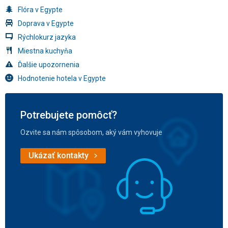
Flóra v Egypte
Doprava v Egypte
Rýchlokurz jazyka
Miestna kuchyňa
Ďalšie upozornenia
Hodnotenie hotela v Egypte
Potrebujete pomôcť?
Ozvite sa nám spôsobom, aký vám vyhovuje
Ukázať kontakty