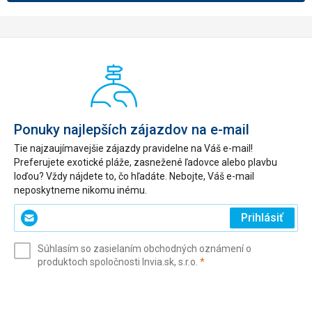
Ponuky najlepších zájazdov na e-mail
Tie najzaujímavejšie zájazdy pravidelne na Váš e-mail!
Preferujete exotické pláže, zasnežené ľadovce alebo plavbu
loďou? Vždy nájdete to, čo hľadáte. Nebojte, Váš e-mail
neposkytneme nikomu inému.
Zadajte
Prihlásiť
svoj
e-
Súhlasím so zasielaním obchodných oznámení o
mail
(povinné)
produktoch spoločnosti Invia.sk, s.r.o.
*
(povinné)
*