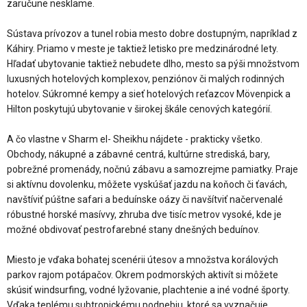
zaručune nesklame.
Sústava prívozov a tunel robia mesto dobre dostupným, napríklad z
Káhiry. Priamo v meste je taktiež letisko pre medzinárodné lety.
Hľadať ubytovanie taktiež nebudete dlho, mesto sa pýši množstvom
luxusných hotelových komplexov, penziónov či malých rodinných
hotelov. Súkromné kempy a sieť hotelových reťazcov Mövenpick a
Hilton poskytujú ubytovanie v širokej škále cenových kategórií.
A čo vlastne v Sharm el- Sheikhu nájdete - prakticky všetko.
Obchody, nákupné a zábavné centrá, kultúrne strediská, bary,
pobrežné promenády, nočnú zábavu a samozrejme pamiatky. Praje
si aktívnu dovolenku, môžete vyskúšať jazdu na koňoch či ťavách,
navštíviť púštne safari a beduínske oázy či navšítviť načervenalé
róbustné horské masívvy, zhruba dve tisíc metrov vysoké, kde je
možné obdivovať pestrofarebné stany dnešných beduínov.
Miesto je vďaka bohatej scenérii útesov a množstva korálových
parkov rajom potápačov. Okrem podmorských aktivít si môžete
skúsiť windsurfing, vodné lyžovanie, plachtenie a iné vodné športy.
Vďaka teplému subtropickému podnebiu, ktoré sa vyznačuje