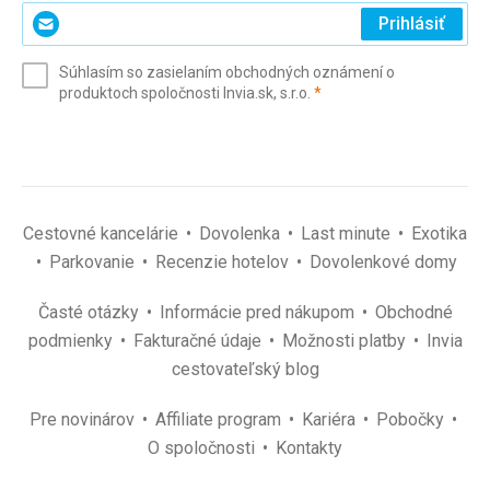
Zadajte
Prihlásiť
svoj
e-
Súhlasím so zasielaním obchodných oznámení o
mail
(povinné)
produktoch spoločnosti Invia.sk, s.r.o.
*
(povinné)
*
Cestovné kancelárie
Dovolenka
Last minute
Exotika
Parkovanie
Recenzie hotelov
Dovolenkové domy
Časté otázky
Informácie pred nákupom
Obchodné
podmienky
Fakturačné údaje
Možnosti platby
Invia
cestovateľský blog
Pre novinárov
Affiliate program
Kariéra
Pobočky
O spoločnosti
Kontakty