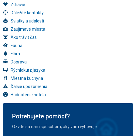
Zdravie
Dôležité kontakty
Sviatky a udalosti
Zaujímavé miesta
Ako tráviť čas
Fauna
Flóra
Doprava
Rýchlokurz jazyka
Miestna kuchyňa
Ďalšie upozornenia
Hodnotenie hotela
Potrebujete pomôcť?
Ozvite sa nám spôsobom, aký vám vyhovuje