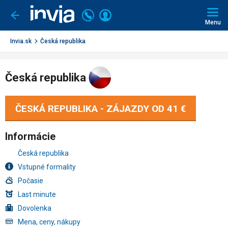
Invia.sk
Volajte
Prihlásiť
Ísť
späť
+421
Menu
sa
2
3221
Invia.sk
Česká republika
0491
Česká republika
ČESKÁ REPUBLIKA - ZÁJAZDY OD
41 €
Informácie
Česká republika
Vstupné formality
Počasie
Last minute
Dovolenka
Mena, ceny, nákupy