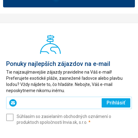
Ponuky najlepších zájazdov na e-mail
Tie najzaujímavejšie zájazdy pravidelne na Váš e-mail!
Preferujete exotické pláže, zasnežené ľadovce alebo plavbu
loďou? Vždy nájdete to, čo hľadáte. Nebojte, Váš e-mail
neposkytneme nikomu inému.
Zadajte
Prihlásiť
svoj
e-
Súhlasím so zasielaním obchodných oznámení o
mail
(povinné)
produktoch spoločnosti Invia.sk, s.r.o.
*
(povinné)
*