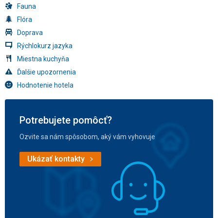
Fauna
Flóra
Doprava
Rýchlokurz jazyka
Miestna kuchyňa
Ďalšie upozornenia
Hodnotenie hotela
Potrebujete pomôcť?
Ozvite sa nám spôsobom, aký vám vyhovuje
Ukázať kontakty