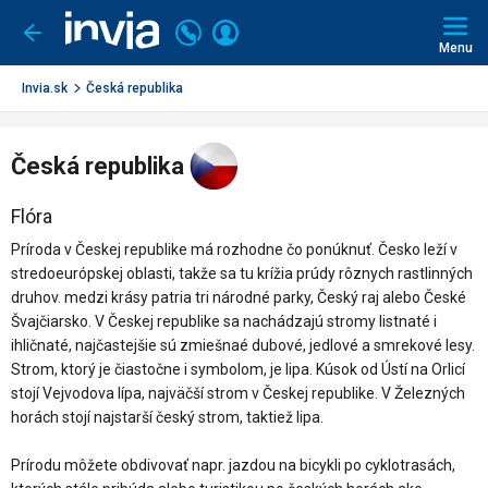
Invia.sk
Volajte
Prihlásiť
Ísť
späť
+421
Menu
sa
2
3221
Invia.sk
Česká republika
0491
Česká republika
Flóra
Príroda v Českej republike má rozhodne čo ponúknuť. Česko leží v
stredoeurópskej oblasti, takže sa tu krížia prúdy rôznych rastlinných
druhov. medzi krásy patria tri národné parky, Český raj alebo České
Švajčiarsko. V Českej republike sa nachádzajú stromy listnaté i
ihličnaté, najčastejšie sú zmiešnaé dubové, jedlové a smrekové lesy.
Strom, ktorý je čiastočne i symbolom, je lipa. Kúsok od Ústí na Orlicí
stojí Vejvodova lípa, najväčší strom v Českej republike. V Železných
horách stojí najstarší český strom, taktiež lipa.
Prírodu môžete obdivovať napr. jazdou na bicykli po cyklotrasách,