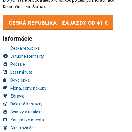
ktorých stále pribúda alebo turistikou po českých horách ako
Krkonoše alebo Šumava.
ČESKÁ REPUBLIKA - ZÁJAZDY OD
41 €
Informácie
Česká republika
Vstupné formality
Počasie
Last minute
Dovolenka
Mena, ceny, nákupy
Zdravie
Dôležité kontakty
Sviatky a udalosti
Zaujímavé miesta
Ako tráviť čas