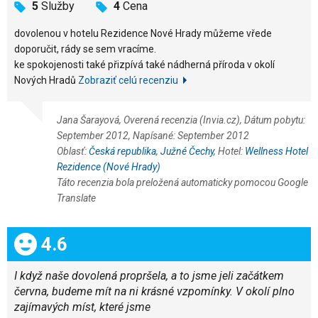
5
Služby
4
Cena
dovolenou v hotelu Rezidence Nové Hrady můžeme vřede
doporučit, rády se sem vracíme.
ke spokojenosti také přizpívá také nádherná příroda v okolí
Nových Hradů
Zobraziť celú recenziu
Jana Šarayová, Overená recenzia (Invia.cz), Dátum pobytu:
September 2012, Napísané: September 2012
Oblasť:
Česká republika
,
Južné Čechy
, Hotel:
Wellness Hotel
Rezidence (Nové Hrady)
Táto recenzia bola preložená automaticky pomocou Google
Translate
Celkom:
4.6
I když naše dovolená propršela, a to jsme jeli začátkem
června, budeme mít na ni krásné vzpomínky. V okolí plno
zajímavých míst, které jsme