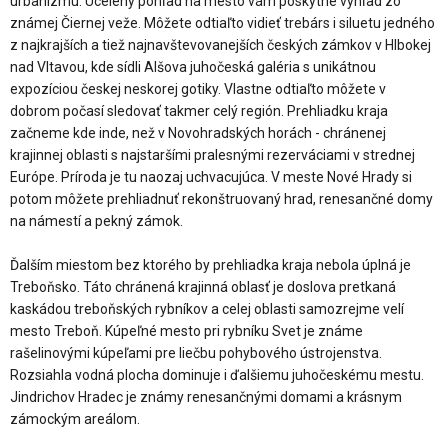
urbanizmu. Ucelený pohľad na mesto vám poskytne výhľad zo
známej Čiernej veže. Môžete odtiaľto vidieť trebárs i siluetu jedného
z najkrajších a tiež najnavštevovanejších českých zámkov v Hlbokej
nad Vltavou, kde sídli Alšova juhočeská galéria s unikátnou
expozíciou českej neskorej gotiky. Vlastne odtiaľto môžete v
dobrom počasí sledovať takmer celý región. Prehliadku kraja
začneme kde inde, než v Novohradských horách - chránenej
krajinnej oblasti s najstaršími pralesnými rezerváciami v strednej
Európe. Príroda je tu naozaj uchvacujúca. V meste Nové Hrady si
potom môžete prehliadnuť rekonštruovaný hrad, renesančné domy
na námestí a pekný zámok.
Ďalším miestom bez ktorého by prehliadka kraja nebola úplná je
Treboňsko. Táto chránená krajinná oblasť je doslova pretkaná
kaskádou treboňských rybníkov a celej oblasti samozrejme velí
mesto Treboň. Kúpeľné mesto pri rybníku Svet je známe
rašelinovými kúpeľami pre liečbu pohybového ústrojenstva.
Rozsiahla vodná plocha dominuje i ďalšiemu juhočeskému mestu.
Jindrichov Hradec je známy renesančnými domami a krásnym
zámockým areálom.