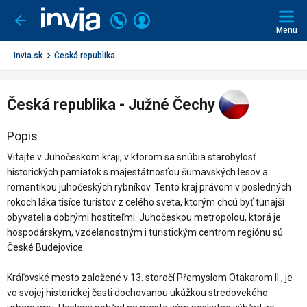
Invia.sk
Volajte
Prihlásiť
Ísť
späť
+421
Menu
sa
2
3221
Invia.sk
Česká republika
0491
Česká republika - Južné Čechy
Popis
Vitajte v Juhočeskom kraji, v ktorom sa snúbia starobylosť
historických pamiatok s majestátnosťou šumavských lesov a
romantikou juhočeských rybníkov. Tento kraj právom v posledných
rokoch láka tisíce turistov z celého sveta, ktorým chcú byť tunajší
obyvatelia dobrými hostiteľmi. Juhočeskou metropolou, ktorá je
hospodárskym, vzdelanostným i turistickým centrom regiónu sú
České Budejovice.
Kráľovské mesto založené v 13. storočí Přemyslom Otakarom II., je
vo svojej historickej časti dochovanou ukážkou stredovekého