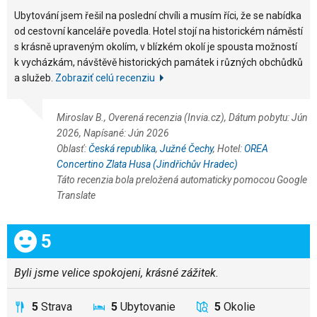
Ubytování jsem řešil na poslední chvíli a musím říci, že se nabídka
od cestovní kanceláře povedla. Hotel stojí na historickém náměstí
s krásně upraveným okolím, v blízkém okolí je spousta možností
k vycházkám, návštěvě historických památek i různých obchůdků
a služeb.
Zobraziť celú recenziu
Miroslav B., Overená recenzia (Invia.cz), Dátum pobytu: Jún
2026, Napísané: Jún 2026
Oblasť:
Česká republika
,
Južné Čechy
, Hotel:
OREA
Concertino Zlata Husa (Jindřichův Hradec)
Táto recenzia bola preložená automaticky pomocou Google
Translate
Celkom:
5
Byli jsme velice spokojeni, krásné zážitek.
5
Strava
5
Ubytovanie
5
Okolie