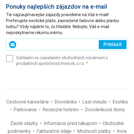
Ponuky najlepších zájazdov na e-mail
Tie najzaujímavejšie zájazdy pravidelne na Váš e-mail!
Preferujete exotické pláže, zasnežené ľadovce alebo plavbu
loďou? Vždy nájdete to, čo hľadáte. Nebojte, Váš e-mail
neposkytneme nikomu inému.
Zadajte
Prihlásiť
svoj
e-
Súhlasím so zasielaním obchodných oznámení o
mail
(povinné)
produktoch spoločnosti Invia.sk, s.r.o.
*
(povinné)
*
Cestovné kancelárie
Dovolenka
Last minute
Exotika
Parkovanie
Recenzie hotelov
Dovolenkové domy
Časté otázky
Informácie pred nákupom
Obchodné
podmienky
Fakturačné údaje
Možnosti platby
Invia