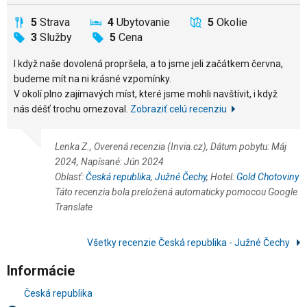
5
Strava
4
Ubytovanie
5
Okolie
3
Služby
5
Cena
I když naše dovolená propršela, a to jsme jeli začátkem června,
budeme mít na ni krásné vzpomínky.
V okolí plno zajímavých míst, které jsme mohli navštívit, i když
nás déšť trochu omezoval.
Zobraziť celú recenziu
Lenka Z., Overená recenzia (Invia.cz), Dátum pobytu: Máj
2024, Napísané: Jún 2024
Oblasť:
Česká republika
,
Južné Čechy
, Hotel:
Gold Chotoviny
Táto recenzia bola preložená automaticky pomocou Google
Translate
Všetky recenzie Česká republika - Južné Čechy
Informácie
Česká republika