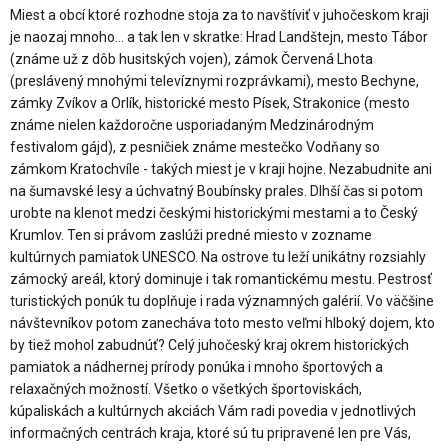
Miest a obcí ktoré rozhodne stoja za to navštíviť v juhočeskom kraji
je naozaj mnoho... a tak len v skratke: Hrad Landštejn, mesto Tábor
(známe už z dôb husitských vojen), zámok Červená Lhota
(preslávený mnohými televíznymi rozprávkami), mesto Bechyne,
zámky Zvíkov a Orlík, historické mesto Písek, Strakonice (mesto
známe nielen každoročne usporiadaným Medzinárodným
festivalom gájd), z pesničiek známe mestečko Vodňany so
zámkom Kratochvíle - takých miest je v kraji hojne. Nezabudnite ani
na šumavské lesy a úchvatný Boubínsky prales. Dlhší čas si potom
urobte na klenot medzi českými historickými mestami a to Český
Krumlov. Ten si právom zaslúži predné miesto v zozname
kultúrnych pamiatok UNESCO. Na ostrove tu leží unikátny rozsiahly
zámocký areál, ktorý dominuje i tak romantickému mestu. Pestrosť
turistických ponúk tu doplňuje i rada významných galérií. Vo väčšine
návštevníkov potom zanecháva toto mesto veľmi hlboký dojem, kto
by tiež mohol zabudnúť? Celý juhočeský kraj okrem historických
pamiatok a nádhernej prírody ponúka i mnoho športových a
relaxačných možností. Všetko o všetkých športoviskách,
kúpaliskách a kultúrnych akciách Vám radi povedia v jednotlivých
informačných centrách kraja, ktoré sú tu pripravené len pre Vás,