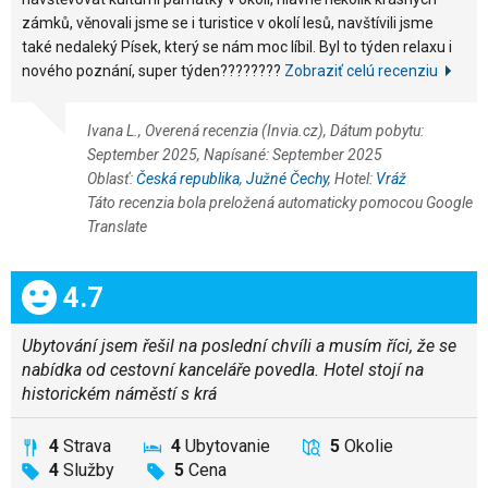
zámků, věnovali jsme se i turistice v okolí lesů, navštívili jsme
také nedaleký Písek, který se nám moc líbil. Byl to týden relaxu i
nového poznání, super týden????????
Zobraziť celú recenziu
Ivana L., Overená recenzia (Invia.cz), Dátum pobytu:
September 2025, Napísané: September 2025
Oblasť:
Česká republika
,
Južné Čechy
, Hotel:
Vráž
Táto recenzia bola preložená automaticky pomocou Google
Translate
Celkom:
4.7
Ubytování jsem řešil na poslední chvíli a musím říci, že se
nabídka od cestovní kanceláře povedla. Hotel stojí na
historickém náměstí s krá
4
Strava
4
Ubytovanie
5
Okolie
4
Služby
5
Cena