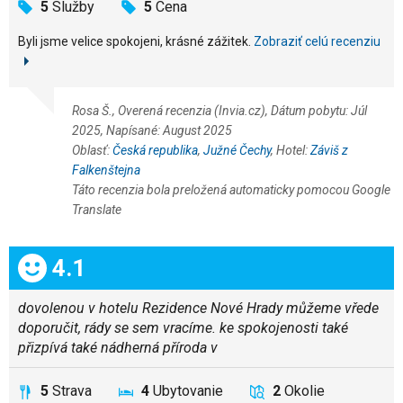
5
Služby
5
Cena
Byli jsme velice spokojeni, krásné zážitek.
Zobraziť celú recenziu
Rosa Š., Overená recenzia (Invia.cz), Dátum pobytu: Júl
2025, Napísané: August 2025
Oblasť:
Česká republika
,
Južné Čechy
, Hotel:
Záviš z
Falkenštejna
Táto recenzia bola preložená automaticky pomocou Google
Translate
Celkom:
4.1
dovolenou v hotelu Rezidence Nové Hrady můžeme vřede
doporučit, rády se sem vracíme. ke spokojenosti také
přizpívá také nádherná příroda v
5
Strava
4
Ubytovanie
2
Okolie