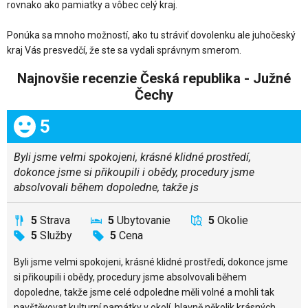
rovnako ako pamiatky a vôbec celý kraj.
Ponúka sa mnoho možností, ako tu stráviť dovolenku ale juhočeský
kraj Vás presvedčí, že ste sa vydali správnym smerom.
Najnovšie recenzie Česká republika - Južné
Čechy
Celkom:
5
Byli jsme velmi spokojeni, krásné klidné prostředí,
dokonce jsme si přikoupili i obědy, procedury jsme
absolvovali během dopoledne, takže js
5
Strava
5
Ubytovanie
5
Okolie
5
Služby
5
Cena
Byli jsme velmi spokojeni, krásné klidné prostředí, dokonce jsme
si přikoupili i obědy, procedury jsme absolvovali během
dopoledne, takže jsme celé odpoledne měli volné a mohli tak
navštěvovat kulturní památky v okolí, hlavně několik krásných