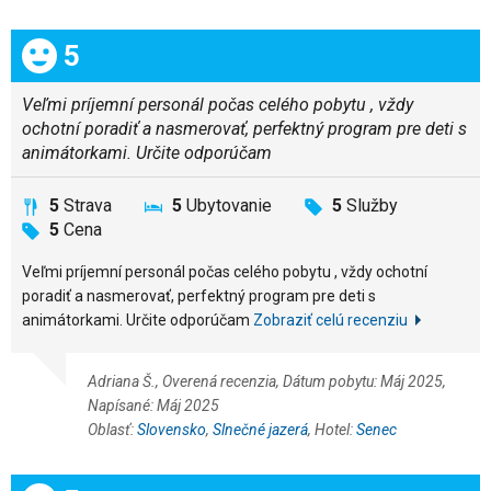
Celkom:
5
Veľmi príjemní personál počas celého pobytu , vždy
ochotní poradiť a nasmerovať, perfektný program pre deti s
animátorkami. Určite odporúčam
5
Strava
5
Ubytovanie
5
Služby
5
Cena
Veľmi príjemní personál počas celého pobytu , vždy ochotní
poradiť a nasmerovať, perfektný program pre deti s
animátorkami. Určite odporúčam
Zobraziť celú recenziu
Adriana Š., Overená recenzia, Dátum pobytu: Máj 2025,
Napísané: Máj 2025
Oblasť:
Slovensko
,
Slnečné jazerá
, Hotel:
Senec