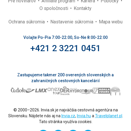
Pre novinárov
Affiliate program
Kariéra
Pobočky
O spoločnosti
Kontakty
Ochrana súkromia
Nastavenie súkromia
Mapa webu
Volajte Po-Pia 7:00-22:00, So-Ne 8:00-22:00
+421 2 3221 0451
Zastupujeme takmer 200 overených slovenských a
zahraničných cestovných kancelárií
© 2000–2026. Invia.sk je najväčšia cestovná agentúra na
Slovensku. Nájdete nás aj na
Invia.cz
,
Invia.hu
a
Travelplanet.pl
.
Tato stránka využíva
cookies
.