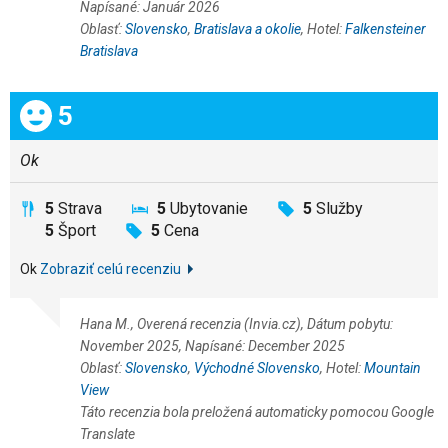
Napísané: Január 2026
Oblasť:
Slovensko
,
Bratislava a okolie
, Hotel:
Falkensteiner
Bratislava
Celkom:
5
Ok
5
Strava
5
Ubytovanie
5
Služby
5
Šport
5
Cena
Ok
Zobraziť celú recenziu
Hana M., Overená recenzia (Invia.cz), Dátum pobytu:
November 2025, Napísané: December 2025
Oblasť:
Slovensko
,
Východné Slovensko
, Hotel:
Mountain
View
Táto recenzia bola preložená automaticky pomocou Google
Translate