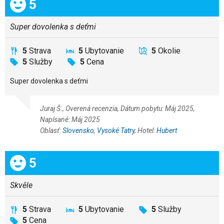
Celkom:
5
Super dovolenka s deťmi
5
Strava
5
Ubytovanie
5
Okolie
5
Služby
5
Cena
Super dovolenka s deťmi
Juraj Š., Overená recenzia, Dátum pobytu: Máj 2025,
Napísané: Máj 2025
Oblasť:
Slovensko
,
Vysoké Tatry
, Hotel:
Hubert
Celkom:
5
Skvěle
5
Strava
5
Ubytovanie
5
Služby
5
Cena