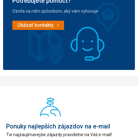
Potrebujete pomôcť?
Ozvite sa nám spôsobom, aký vám vyhovuje
Ukázať kontakty
Ponuky najlepších zájazdov na e-mail
Tie najzaujímavejšie zájazdy pravidelne na Váš e-mail!