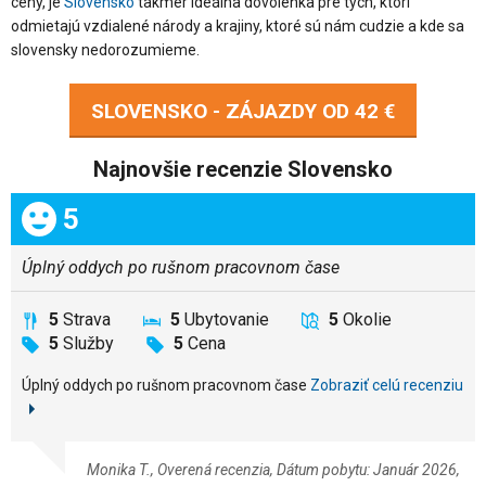
ceny, je
Slovensko
takmer ideálna dovolenka pre tých, ktorí
odmietajú vzdialené národy a krajiny, ktoré sú nám cudzie a kde sa
slovensky nedorozumieme.
SLOVENSKO - ZÁJAZDY OD
42 €
Najnovšie recenzie Slovensko
Celkom:
5
Úplný oddych po rušnom pracovnom čase
5
Strava
5
Ubytovanie
5
Okolie
5
Služby
5
Cena
Úplný oddych po rušnom pracovnom čase
Zobraziť celú recenziu
Monika T., Overená recenzia, Dátum pobytu: Január 2026,