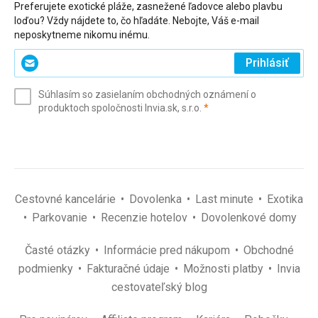
Preferujete exotické pláže, zasnežené ľadovce alebo plavbu
loďou? Vždy nájdete to, čo hľadáte. Nebojte, Váš e-mail
neposkytneme nikomu inému.
Zadajte
Prihlásiť
svoj
e-
Súhlasím so zasielaním obchodných oznámení o
mail
(povinné)
produktoch spoločnosti Invia.sk, s.r.o.
*
(povinné)
*
Cestovné kancelárie
Dovolenka
Last minute
Exotika
Parkovanie
Recenzie hotelov
Dovolenkové domy
Časté otázky
Informácie pred nákupom
Obchodné
podmienky
Fakturačné údaje
Možnosti platby
Invia
cestovateľský blog