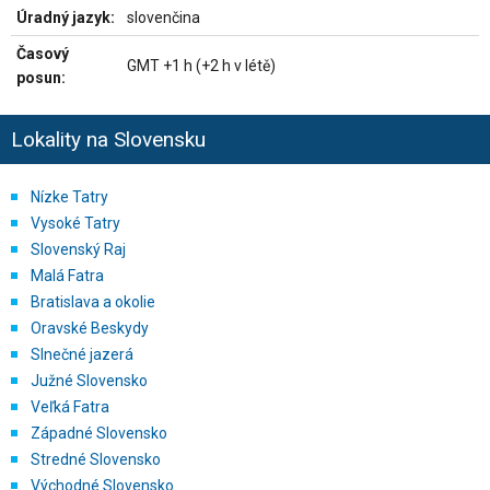
Úradný jazyk:
slovenčina
Časový
GMT +1 h (+2 h v létě)
posun:
Lokality na Slovensku
Nízke Tatry
Vysoké Tatry
Slovenský Raj
Malá Fatra
Bratislava a okolie
Oravské Beskydy
Slnečné jazerá
Južné Slovensko
Veľká Fatra
Západné Slovensko
Stredné Slovensko
Východné Slovensko