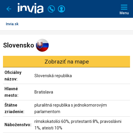
Invia.sk
Volajte
Prihlásiť
Ísť
späť
+421
Menu
sa
2
3221
Invia.sk
0491
Slovensko
Zobraziť na mape
Oficiálny
Slovenská republika
názov:
Hlavné
Bratislava
mesto:
Štátne
pluralitná republika s jednokomorovým
zriadenie:
parlamentom
rímskokatolíci 60%, protestanti 8%, pravoslávni
Náboženstvo:
1%, ateisti 10%