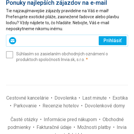
Ponuky najlepších zájazdov na e-mail
Tie najzaujímavejšie zájazdy pravidelne na Váš e-mail!
Preferujete exotické pláže, zasnežené ľadovce alebo plavbu
loďou? Vždy nájdete to, čo hľadáte. Nebojte, Váš e-mail
neposkytneme nikomu inému.
Zadajte
Prihlásiť
svoj
e-
Súhlasím so zasielaním obchodných oznámení o
mail
(povinné)
produktoch spoločnosti Invia.sk, s.r.o.
*
(povinné)
*
Cestovné kancelárie
Dovolenka
Last minute
Exotika
Parkovanie
Recenzie hotelov
Dovolenkové domy
Časté otázky
Informácie pred nákupom
Obchodné
podmienky
Fakturačné údaje
Možnosti platby
Invia