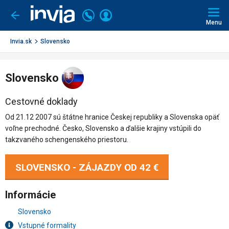
Invia.sk
Volajte
Prihlásiť
Ísť
späť
+421
Menu
sa
2
3221
Invia.sk
Slovensko
0491
Slovensko
Cestovné doklady
Od 21.12 2007 sú štátne hranice Českej republiky a Slovenska opäť
voľne prechodné. Česko, Slovensko a ďalšie krajiny vstúpili do
takzvaného schengenského priestoru.
SLOVENSKO - ZÁJAZDY OD
42 €
Informácie
Slovensko
Vstupné formality