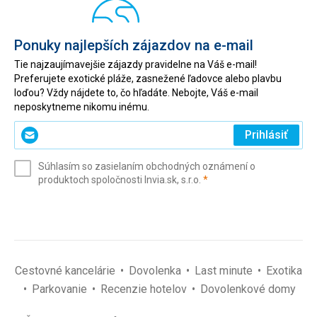
Ponuky najlepších zájazdov na e-mail
Tie najzaujímavejšie zájazdy pravidelne na Váš e-mail!
Preferujete exotické pláže, zasnežené ľadovce alebo plavbu
loďou? Vždy nájdete to, čo hľadáte. Nebojte, Váš e-mail
neposkytneme nikomu inému.
Zadajte
Prihlásiť
svoj
e-
Súhlasím so zasielaním obchodných oznámení o
mail
(povinné)
produktoch spoločnosti Invia.sk, s.r.o.
*
(povinné)
*
Cestovné kancelárie
Dovolenka
Last minute
Exotika
Parkovanie
Recenzie hotelov
Dovolenkové domy