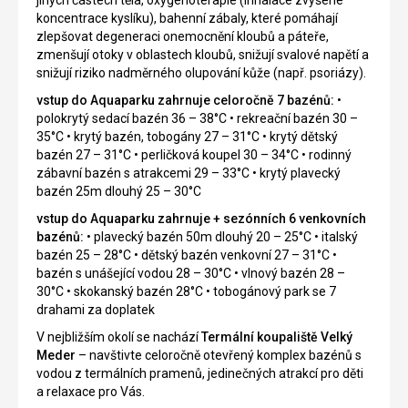
jiných částech těla, oxygenoterapie (inhalace zvýšené
koncentrace kyslíku), bahenní zábaly, které pomáhají
zlepšovat degeneraci onemocnění kloubů a páteře,
zmenšují otoky v oblastech kloubů, snižují svalové napětí a
snižují riziko nadměrného olupování kůže (např. psoriázy).
vstup do Aquaparku zahrnuje celoročně 7 bazénů:
•
polokrytý sedací bazén 36 – 38°C • rekreační bazén 30 –
35°C • krytý bazén, tobogány 27 – 31°C • krytý dětský
bazén 27 – 31°C • perličková koupel 30 – 34°C • rodinný
zábavní bazén s atrakcemi 29 – 33°C • krytý plavecký
bazén 25m dlouhý 25 – 30°C
vstup do Aquaparku zahrnuje + sezónních 6 venkovních
bazénů:
• plavecký bazén 50m dlouhý 20 – 25°C • italský
bazén 25 – 28°C • dětský bazén venkovní 27 – 31°C •
bazén s unášející vodou 28 – 30°C • vlnový bazén 28 –
30°C • skokanský bazén 28°C • tobogánový park se 7
drahami za doplatek
V nejbližším okolí se nachází
Termální koupaliště Velký
Meder
– navštivte celoročně otevřený komplex bazénů s
vodou z termálních pramenů, jedinečných atrakcí pro děti
a relaxace pro Vás.