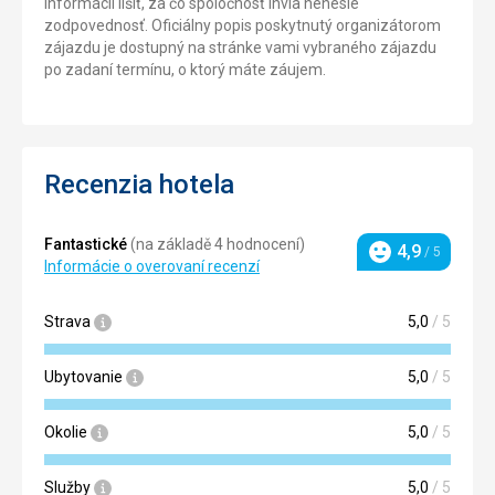
informácií líšiť, za čo spoločnosť Invia nenesie
zodpovednosť. Oficiálny popis poskytnutý organizátorom
zájazdu je dostupný na stránke vami vybraného zájazdu
po zadaní termínu, o ktorý máte záujem.
Recenzia hotela
Fantastické
(na základě 4 hodnocení)
4,9
/ 5
Hodnotenie
Informácie o overovaní recenzí
Strava
5,0
/ 5
Ubytovanie
5,0
/ 5
Okolie
5,0
/ 5
Služby
5,0
/ 5