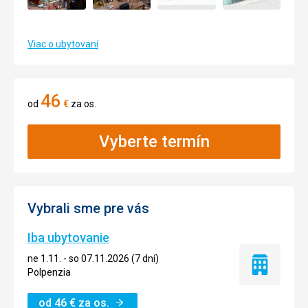
Viac o ubytovaní
46
od
€
za os.
Vyberte termín
Vybrali sme pre vás
Iba ubytovanie
ne 1.11. - so 07.11.2026 (7 dní)
Iba
Polpenzia
ubytovanie
od
46
€
za os.