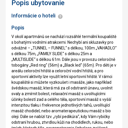
Popis ubytovanie
Informácie o hoteli
Informácie
Popis
V okolí apartmánů se nachází rozsáhlé termální koupaliště
s bohatými vodními atrakcemi. Nechybí ani skluzavky pro
odvážné – „TUNNEL – FUNNEL“ s délkou, 100m „VAHADLO“
s délkou 75m, „FAMILY SLIDE“ s délkou 25m a
„MULTISLIDE“ s délkou 61m. Dále jsou v provozu celoročně
tobogány „Red ring“ (56m) a „Black led“ (65m). Pro děti je v
areálu celoroční hřiště a celoroční vodní hřiště, a pro
sportovní aktivity lze využít letní sportovní hřiště. V rámci
koupaliště si můžete vyzkoušet i masáže, jako například
švédskou masáž, která má za cíl odstranit únavu, uvolnit
svaly a zmírnit bolest, relaxační masáž s uvolňujícími
účinky bolestí zad a celého těla, sportovní masáž s vyšší
intenzitou tlaku i frekvence jednotlivých tahů, uvolňující
masáž chodidel, nebo aromaterapeutickou masáž s bio
oleji. Dále se nabízí tzv. „rybí pedikúra“, kdy Vám rybičky
odstraní hrubou, ztvrdlou kůži na chodidlech, rukou, nebo