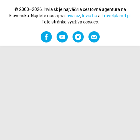
© 2000–2026. Invia.sk je najväčšia cestovná agentúra na
Slovensku. Nájdete nás aj na
Invia.cz
,
Invia.hu
a
Travelplanet.pl
.
Tato stránka využíva
cookies
.
Facebook
YouTube
Instagram
Odporučiť