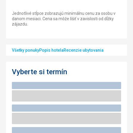
Jednotlivé stĺpce zobrazujú minimálnu cenu za osobu v
danom mesiaci. Cena sa môže líšiť v zavislosti od dĺžky
zájazdu.
Všetky ponuky
Popis hotela
Recenzie ubytovania
Vyberte si termín