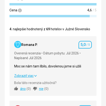
Cena
4,6
/ 5
4
. najlepšie hodnotený z
69
hotelov v Južné Slovensko
5,0
Romana P.
/ 5
Hodnotenie
Overená recenzia
Dátum pobytu: Júl 2026
Napísané Júl 2026
Moc se nám tam líbilo, dovolenou jsme si užili
Moc se nám tam líbilo, dovolenou jsme si užili
Zobraziť viac
Bola táto recenzia užitočná?
Strava
5,0
/ 5
áno
(
0
)
nie
(
0
)
Ubytovanie
5,0
/ 5
Okolie
5,0
/ 5