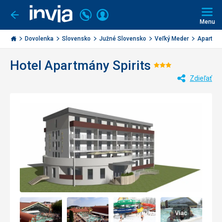
Volajte
Prihlásiť
Ísť
späť
+421
Menu
sa
2
Invia.sk
3221
Dovolenka
Slovensko
Južné Slovensko
Veľký Meder
Apartmán
0477
Hotel Apartmány Spirits
Hodnotenie
Zdieľať
3/5
Viac