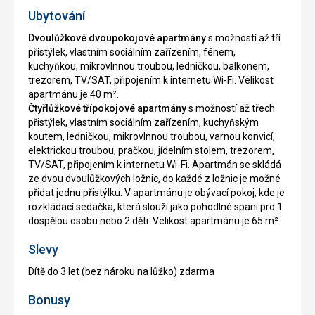
Ubytování
Dvoulůžkové dvoupokojové apartmány
s možností až tří
přistýlek, vlastním sociálním zařízením, fénem,
kuchyňkou, mikrovlnnou troubou, ledničkou, balkonem,
trezorem, TV/SAT, připojením k internetu Wi-Fi. Velikost
apartmánu je 40 m².
Čtyřlůžkové třípokojové apartmány
s možností až třech
přistýlek, vlastním sociálním zařízením, kuchyňským
koutem, ledničkou, mikrovlnnou troubou, varnou konvicí,
elektrickou troubou, pračkou, jídelním stolem, trezorem,
TV/SAT, připojením k internetu Wi-Fi. Apartmán se skládá
ze dvou dvoulůžkových ložnic, do každé z ložnic je možné
přidat jednu přistýlku. V apartmánu je obývací pokoj, kde je
rozkládací sedačka, která slouží jako pohodlné spaní pro 1
dospělou osobu nebo 2 děti. Velikost apartmánu je 65 m².
Slevy
Dítě do 3 let (bez nároku na lůžko) zdarma
Bonusy