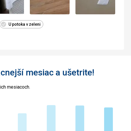
U potoka v zeleni
acnejší mesiac a ušetrite!
cich mesiacoch.