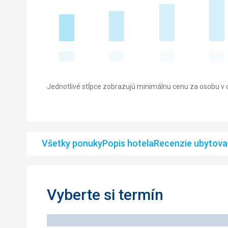
Jednotlivé stĺpce zobrazujú minimálnu cenu za osobu v d
Všetky ponuky
Popis hotela
Recenzie ubytova
Vyberte si termín