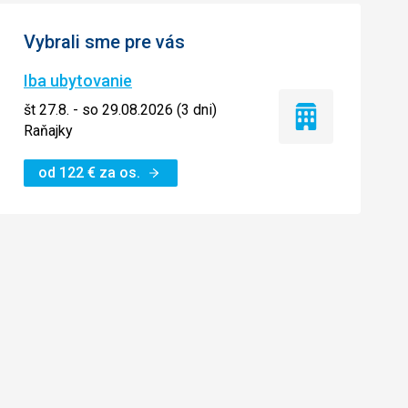
Vybrali sme pre vás
Iba ubytovanie
št 27.8. - so 29.08.2026 (3 dni)
Iba
Raňajky
ubytovanie
od
122
€
za os.