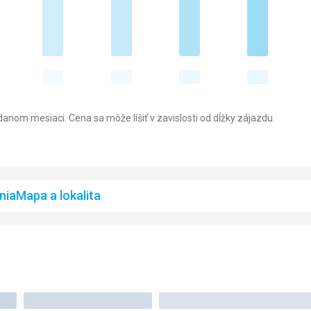
anom mesiaci. Cena sa môže líšiť v zavislosti od dĺžky zájazdu.
nia
Mapa a lokalita