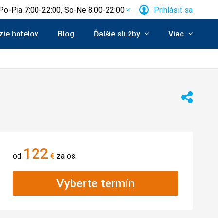
Po-Pia 7:00-22:00, So-Ne 8:00-22:00
Prihlásiť sa
ie hotelov
Blog
Ďalšie služby
Viac
Zdieľať
122
od
€
za os.
Vyberte termín