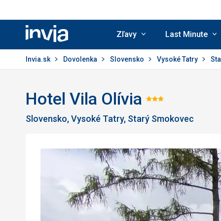
Zľavy
Last Minute
Invia.sk
Invia.sk
Dovolenka
Slovensko
Vysoké Tatry
St
Hotel Vila Olívia
Hodnoteni
Slovensko, Vysoké Tatry, Starý Smokovec
3/5