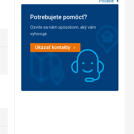
Počasie
Potrebujete pomôcť?
Ozvite sa nám spôsobom, aký vám
vyhovuje
Ukázať kontakty