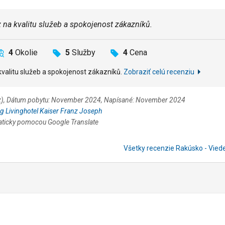
az na kvalitu služeb a spokojenost zákazníků.
4
Okolie
5
Služby
4
Cena
 kvalitu služeb a spokojenost zákazníků.
Zobraziť celú recenziu
.cz), Dátum pobytu: November 2024, Napísané: November 2024
g Livinghotel Kaiser Franz Joseph
aticky pomocou Google Translate
Všetky recenzie Rakúsko - Vie