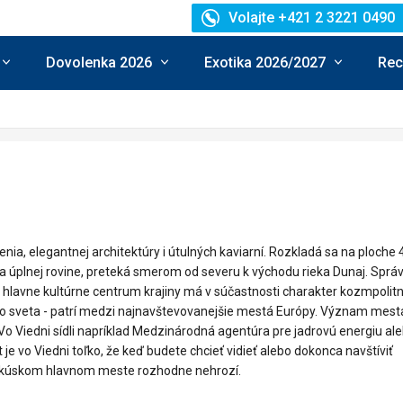
Volajte +421 2 3221 0490
Dovolenka 2026
Exotika 2026/2027
Rec
, elegantnej architektúry i útulných kaviarní. Rozkladá sa na ploche 
na úplnej rovine, preteká smerom od severu k východu rieka Dunaj. Sprá
é a hlavne kultúrne centrum krajiny má v súčastnosti charakter kozmpolitn
lého sveta - patrí medzi najnavštevovanejšie mestá Európy. Význam mest
 Viedni sídli napríklad Medzinárodná agentúra pre jadrovú energiu al
e vo Viedni toľko, že keď budete chcieť vidieť alebo dokonca navštíviť
rakúskom hlavnom meste rozhodne nehrozí.