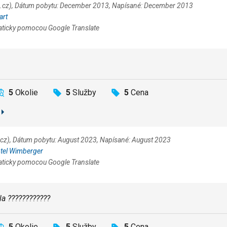
ia.cz), Dátum pobytu: December 2013, Napísané: December 2013
art
aticky pomocou Google Translate
5
Okolie
5
Služby
5
Cena
a.cz), Dátum pobytu: August 2023, Napísané: August 2023
tel Wimberger
aticky pomocou Google Translate
a ????????????
5
Okolie
5
Služby
5
Cena