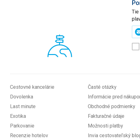
Po
Tie
pla
Zad
svo
e-
mai
(p
*
Cestovné kancelárie
Časté otázky
Dovolenka
Informácie pred nákup
Last minute
Obchodné podmienky
Exotika
Fakturačné údaje
Parkovanie
Možnosti platby
Recenzie hotelov
Invia cestovateľský blo