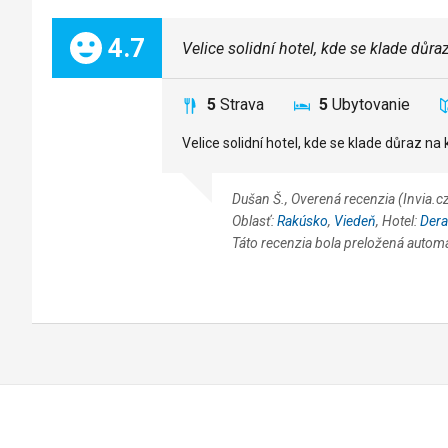
Celkom:
4.7
Velice solidní hotel, kde se klade důr
5
Strava
5
Ubytovanie
Velice solidní hotel, kde se klade důraz na
Dušan Š., Overená recenzia (Invia
Oblasť:
Rakúsko
,
Viedeň
, Hotel:
Dera
Táto recenzia bola preložená autom