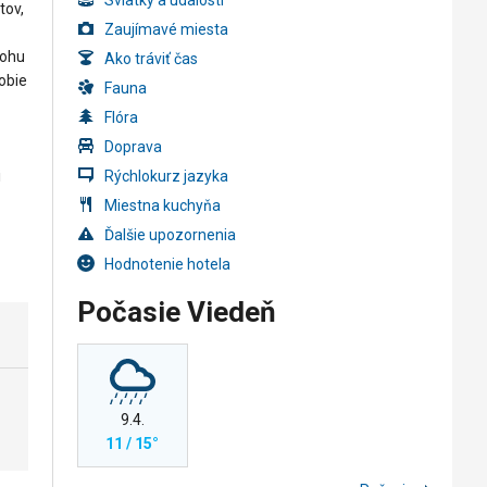
Sviatky a udalosti
tov,
Zaujímavé miesta
lohu
Ako tráviť čas
obie
Fauna
Flóra
Doprava
i
Rýchlokurz jazyka
Miestna kuchyňa
Ďalšie upozornenia
Hodnotenie hotela
Počasie Viedeň
9.4.
11 / 15°