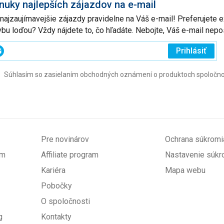
nuky najlepších zájazdov na e-mail
 najzaujímavejšie zájazdy pravidelne na Váš e-mail! Preferujete
vbu loďou? Vždy nájdete to, čo hľadáte. Nebojte, Váš e-mail ne
ajte
Prihlásiť
j
Súhlasím so zasielaním obchodných oznámení o produktoch spoločnosti 
l
ovinné)
Pre novinárov
Ochrana súkromi
om
Affiliate program
Nastavenie súkr
Kariéra
Mapa webu
Pobočky
O spoločnosti
g
Kontakty