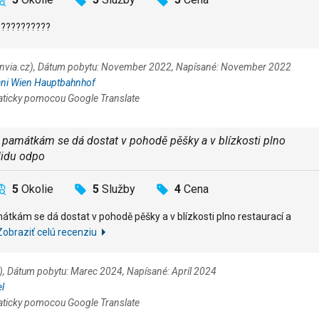
???????????
Invia.cz), Dátum pobytu: November 2022, Napísané: November 2022
ni Wien Hauptbahnhof
aticky pomocou Google Translate
 památkám se dá dostat v pohodě pěšky a v blízkosti plno
lidu odpo
5
Okolie
5
Služby
4
Cena
tkám se dá dostat v pohodě pěšky a v blízkosti plno restaurací a
Zobraziť celú recenziu
z), Dátum pobytu: Marec 2024, Napísané: Apríl 2024
l
aticky pomocou Google Translate