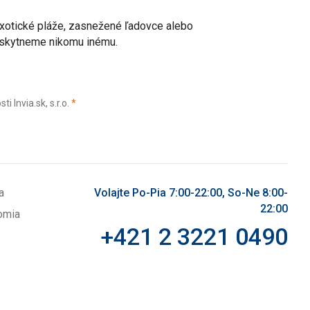
 exotické pláže, zasnežené ľadovce alebo
poskytneme nikomu inému.
(povinné)
Invia.sk, s.r.o.
*
a
Volajte Po-Pia 7:00-22:00, So-Ne 8:00-
22:00
omia
+421 2 3221 0490