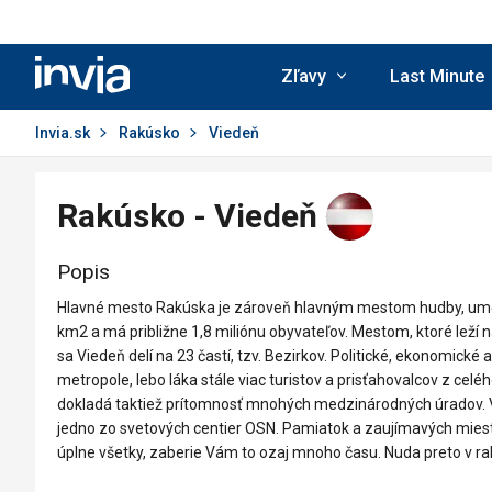
Invia.sk
Zľavy
Last Minute
Invia.sk
Rakúsko
Viedeň
Rakúsko - Viedeň
Popis
Hlavné mesto Rakúska je zároveň hlavným mestom hudby, umenia
km2 a má približne 1,8 miliónu obyvateľov. Mestom, ktoré leží 
sa Viedeň delí na 23 častí, tzv. Bezirkov. Politické, ekonomick
metropole, lebo láka stále viac turistov a prisťahovalcov z ce
dokladá taktiež prítomnosť mnohých medzinárodných úradov. Vo
jedno zo svetových centier OSN. Pamiatok a zaujímavých miest j
úplne všetky, zaberie Vám to ozaj mnoho času. Nuda preto v 