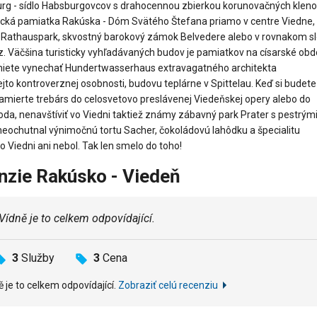
urg - sídlo Habsburgovcov s drahocennou zbierkou korunovačných kleno
cká pamiatka Rakúska - Dóm Svätého Štefana priamo v centre Viedne,
 Rathauspark, skvostný barokový zámok Belvedere alebo v rovnakom s
. Väčšina turisticky vyhľadávaných budov je pamiatkov na císarské obd
smiete vynechať Hundertwasserhaus extravagatného architekta
o kontroverznej osobnosti, budovu teplárne v Spittelau. Keď si budete
 zamierte trebárs do celosvetovo preslávenej Viedeňskej opery alebo do
oda, nenavštíviť vo Viedni taktiež známy zábavný park Prater s pestrým
 neochutnal výnimočnú tortu Sacher, čokoládovú lahôdku a špecialitu
Viedni ani nebol. Tak len smelo do toho!
nzie Rakúsko - Viedeň
 Vídně je to celkem odpovídající.
3
Služby
3
Cena
ě je to celkem odpovídající.
Zobraziť celú recenziu