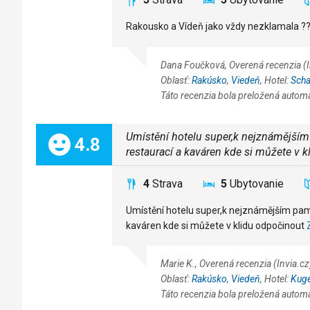
Rakousko a Vídeň jako vždy nezklamala ?
Dana Foučková, Overená recenzia (
Oblasť:
Rakúsko
,
Viedeň
, Hotel:
Scha
Táto recenzia bola preložená autom
Umístění hotelu super,k nejznámějším
Celkom:
4.8
restaurací a kaváren kde si můžete v k
4
Strava
5
Ubytovanie
Umístění hotelu super,k nejznámějším pamá
kaváren kde si můžete v klidu odpočinout
Marie K., Overená recenzia (Invia.c
Oblasť:
Rakúsko
,
Viedeň
, Hotel:
Kuge
Táto recenzia bola preložená autom