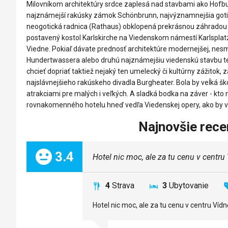
Milovníkom architektúry srdce zaplesá nad stavbami ako Hofb
najznámejší rakúsky zámok Schönbrunn, najvýznamnejšia goti
neogotická radnica (Rathaus) obklopená prekrásnou záhradou
postavený kostol Karlskirche na Viedenskom námestí Karlsplatz
Viedne. Pokiaľ dávate prednosť architektúre modernejšej, ne
Hundertwassera alebo druhú najznámejšiu viedenskú stavbu tejt
chcieť dopriať taktiež nejaký ten umelecký či kultúrny zážitok,
najslávnejšieho rakúskeho divadla Burgheater. Bola by veĺká šk
atrakciami pre malých i veľkých. A sladká bodka na záver - kto
rovnakomenného hotelu hneď vedľa Viedenskej opery, ako by vo 
Najnovšie rece
Celkom:
3.4
Hotel nic moc, ale za tu cenu v centru
4
Strava
3
Ubytovanie
Hotel nic moc, ale za tu cenu v centru Vídn