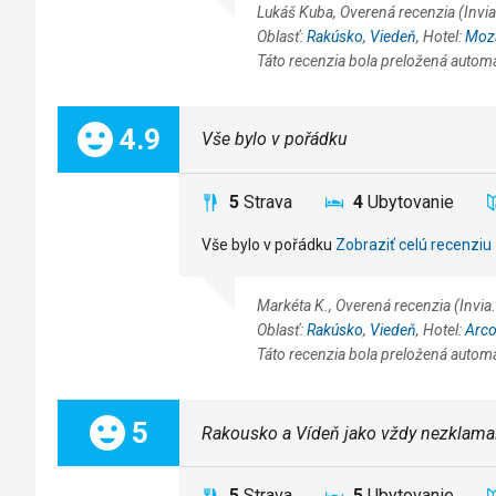
Lukáš Kuba, Overená recenzia (Inv
Oblasť:
Rakúsko
,
Viedeň
, Hotel:
Moz
Táto recenzia bola preložená autom
Celkom:
4.9
Vše bylo v pořádku
5
Strava
4
Ubytovanie
Vše bylo v pořádku
Zobraziť celú recenziu
Markéta K., Overená recenzia (Invi
Oblasť:
Rakúsko
,
Viedeň
, Hotel:
Arco
Táto recenzia bola preložená autom
Celkom:
5
Rakousko a Vídeň jako vždy nezklamal
5
Strava
5
Ubytovanie