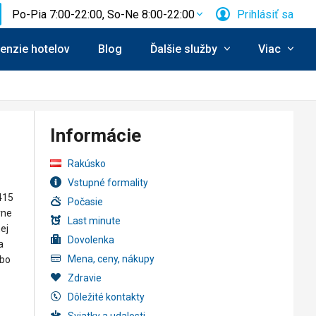
Po-Pia 7:00-22:00, So-Ne 8:00-22:00
Prihlásiť sa
enzie hotelov
Blog
Ďalšie služby
Viac
Informácie
Rakúsko
Vstupné formality
415
Počasie
vne
Last minute
ej
Dovolenka
a
Mena, ceny, nákupy
ebo
Zdravie
Dôležité kontakty