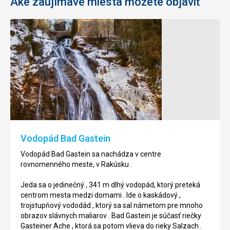
Aké zaujímavé miesta môžete objaviť
Výhliadková
Chodník
plošina
storočných
Glocknerblick
borovíc
Zirbenweg
Vyhliadková
plošina
Chodník
Glocknerblick
storočných
sa
borovíc
nachádza
Zirbenweg
Vodopád Bad Gastein
neďaleko
sa
Bad
nachádza
Vodopád Bad Gastein sa nachádza v centre
Gastein
neďaleko
rovnomenného meste, v Rakúsku .
.
Bad
Jedná
Gastein
Jeda sa o jedinečný , 341 m dlhý vodopád, ktorý preteká
sa
.
centrom mesta medzi domami . Ide o kaskádový ,
o
trojstupňový vododád , ktorý sa sal námetom pre mnoho
modernú
Jedná
obrazov slávnych maliarov . Bad Gastein je súčasť riečky
výhliadkovú
sa
Gasteiner Ache , ktorá sa potom vlieva do rieky Salzach .