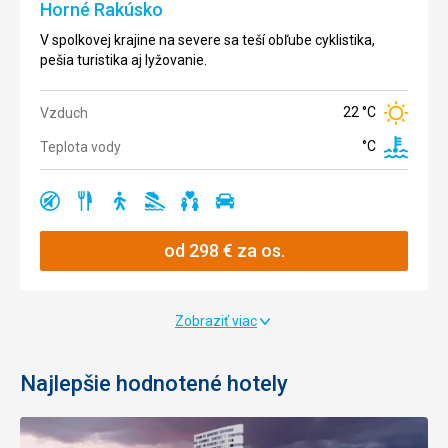
Horné Rakúsko
vo voľnej
ohromnosť
prírode.
skalného
V spolkovej krajine na severe sa teší obľube cyklistika,
masívu
pešia turistika aj lyžovanie.
Dachstein.
25 °C
Vzduch
22 °C
Vzduch
Teplota
23 °C
Vzduch
26 °C
vody
°C
Teplota vody
Teplota
°C
vody
Ano
Ano
Ano
Ano
Ano
Ano
Ano
Ano
Ano
od
298
€
za os.
Ano
Ano
Ano
Ano
Ano
Zobraziť viac
Ano
Ano
Ano
Najlepšie hodnotené hotely
od
Ano
246
€
za os.
od