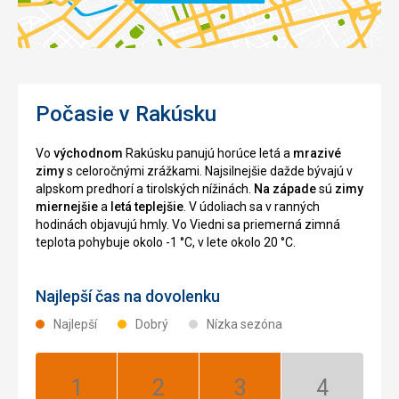
Počasie v Rakúsku
Vo
východnom
Rakúsku panujú horúce letá a
mrazivé
zimy
s celoročnými zrážkami. Najsilnejšie dažde bývajú v
alpskom predhorí a tirolských nížinách.
Na západe
sú
zimy
miernejšie
a
letá teplejšie
. V údoliach sa v ranných
hodinách objavujú hmly. Vo Viedni sa priemerná zimná
teplota pohybuje okolo -1 °C, v lete okolo 20 °C.
Najlepší čas na dovolenku
Najlepší
Dobrý
Nízka sezóna
Január:
Február:
Marec:
Apríl: