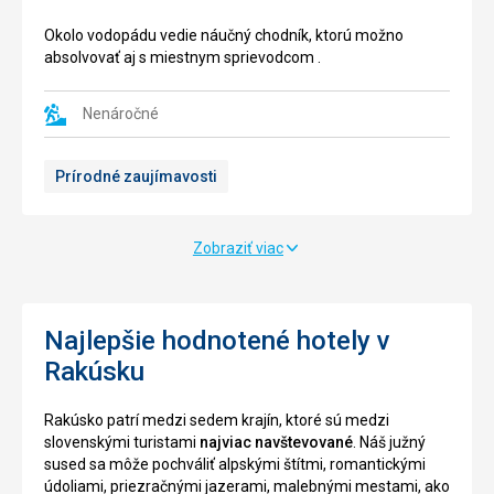
plošinu,
o
ktorá
nádhernú
Okolo vodopádu vedie náučný chodník, ktorú možno
bola
oblasť
absolvovať aj s miestnym sprievodcom .
postavená
s
v
výskytom
roku
Nenáročné
storočných
2011.
borovíc
Plošina
,
Prírodné zaujímavosti
ponúka
niektorých
krásny
dokonca
a
400
nezabudnuteľný
rokov
Zobraziť viac
výhľad
starých
na
.
Grossglockner
Trasa
-
Najlepšie hodnotené hotely v
začína
s
aj
Rakúsku
3798
končí
m
pri
Rakúsko patrí medzi sedem krajín, ktoré sú medzi
nad
lanovke
slovenskými turistami
najviac navštevované
. Náš južný
morom,
na
sused sa môže pochváliť alpskými štítmi, romantickými
najvyššiu
Graukogel
údoliami, priezračnými jazerami, malebnými mestami, ako
horu
,