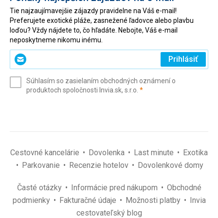
Tie najzaujímavejšie zájazdy pravidelne na Váš e-mail!
Preferujete exotické pláže, zasnežené ľadovce alebo plavbu
loďou? Vždy nájdete to, čo hľadáte. Nebojte, Váš e-mail
neposkytneme nikomu inému.
Zadajte
Prihlásiť
svoj
e-
Súhlasím so zasielaním obchodných oznámení o
mail
(povinné)
produktoch spoločnosti Invia.sk, s.r.o.
*
(povinné)
*
Cestovné kancelárie
Dovolenka
Last minute
Exotika
Parkovanie
Recenzie hotelov
Dovolenkové domy
Časté otázky
Informácie pred nákupom
Obchodné
podmienky
Fakturačné údaje
Možnosti platby
Invia
cestovateľský blog