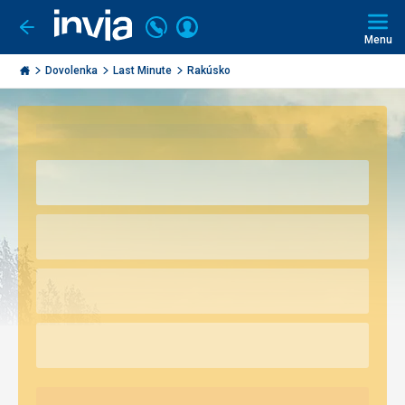
Volajte
Prihlásiť
Ísť
späť
+421
Menu
sa
2
Invia.sk
3221
Dovolenka
Last Minute
Rakúsko
0491