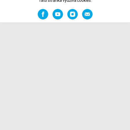
Tato stránka využíva
cookies
.
Facebook
YouTube
Instagram
Odporučiť