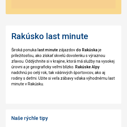
Rakúsko last minute
Široká ponuka
last minute
zájazdov
do Rakúska
je
príležitosťou, ako získať skvelú dovolenku s výraznou
zľavou. Oddýchnite si v krajine, ktorá má služby na vysokej
úrovni a je geograficky veľmi blízko.
Rakúske Alpy
nadchnú po celý rok, tak vášnivých športovcov, ako aj
rodiny s deťmi. Užite si veľa zábavy vďaka výhodnému last
minute v Rakúsku.
Naše rýchle tipy