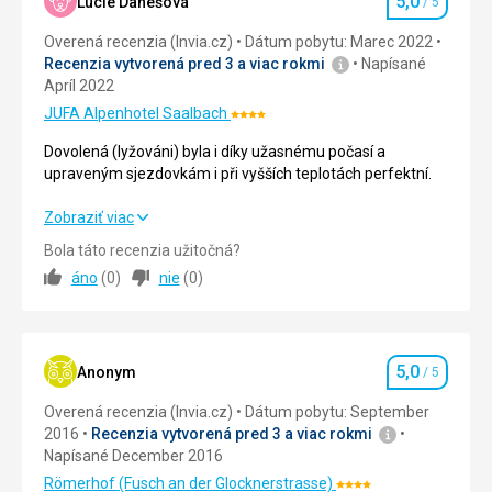
5,0
Lucie Danešová
/ 5
sa
Hodnotenie
skôr
Overená recenzia (Invia.cz)
Dátum pobytu: Marec 2022
o
Rozhľadne
Recenzia vytvorená pred 3 a viac rokmi
Napísané
relaxačnú
Apríl 2022
prechádzku
JUFA Alpenhotel Saalbach
s
Hodnotenie:
poznávaním
4/5
Dovolená (lyžováni) byla i díky užasnému počasí a
prírody
upraveným sjezdovkám i při vyšších teplotách perfektní.
.
Dovolená (lyžováni) byla i díky užasnému počasí a
Zobraziť viac
upraveným sjezdovkám i při vyšších teplotách perfektní.
Nenáročné
Bola táto recenzia užitočná?
áno
(
0
)
nie
(
0
)
Strava
5,0
/ 5
Prírodné
zaujímavosti
Ubytovanie
5,0
/ 5
Treking
5,0
Okolie
5,0
/ 5
Anonym
/ 5
Hodnotenie
Overená recenzia (Invia.cz)
Dátum pobytu: September
Služby
5,0
/ 5
2016
Recenzia vytvorená pred 3 a viac rokmi
Napísané December 2016
Cena
5,0
/ 5
Römerhof (Fusch an der Glocknerstrasse)
Hodnotenie: