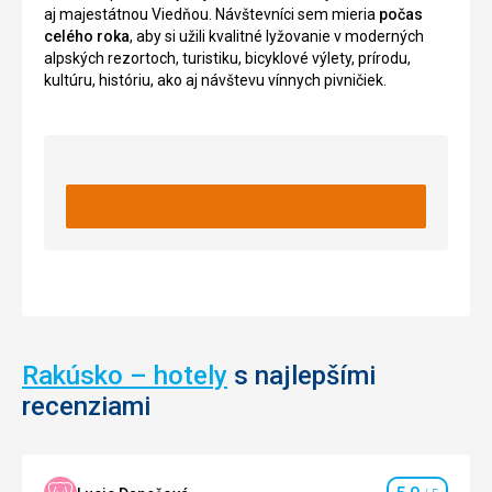
aj majestátnou Viedňou. Návštevníci sem mieria
počas
Rakúska
nachádza
celého roka
, aby si užili kvalitné lyžovanie v moderných
.
sa
alpských rezortoch, turistiku, bicyklové výlety, prírodu,
Konštrukcia
vo
kultúru, históriu, ako aj návštevu vínnych pivničiek.
je
výške
prevažne
okolo
z
1950
ocele
a
a
chodník
z
zaberie
dreva
približne
,
45
v
minút
prednej
.
časti
Vychádzka
plošiny
nie
sú
je
presklené
náročná,
Rakúsko – hotely
s najlepšími
otvory
má
recenziami
.
mnoho
odpočívadiel
a
Stredne
jedná
náročné