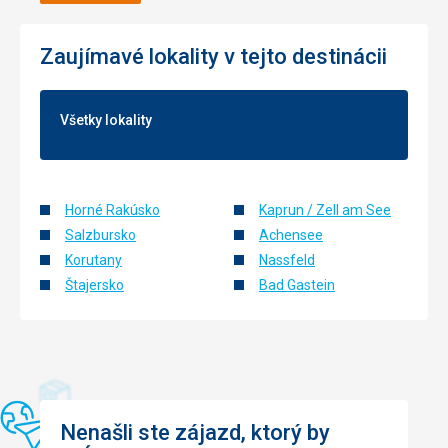
Zaujímavé lokality v tejto destinácii
Všetky lokality
Horné Rakúsko
Kaprun / Zell am See
Salzbursko
Achensee
Korutany
Nassfeld
Štajersko
Bad Gastein
Nenašli ste zájazd, ktorý by