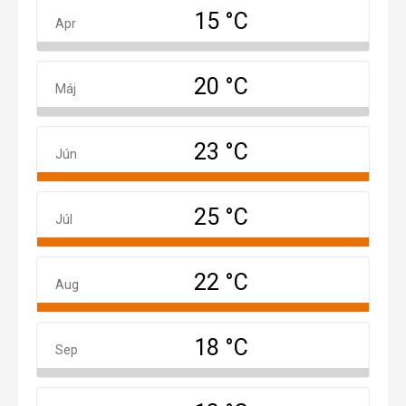
15 °C
Apríl
Apr
20 °C
Máj
Máj
23 °C
Jún
Jún
25 °C
Júl
Júl
22 °C
August
Aug
18 °C
September
Sep