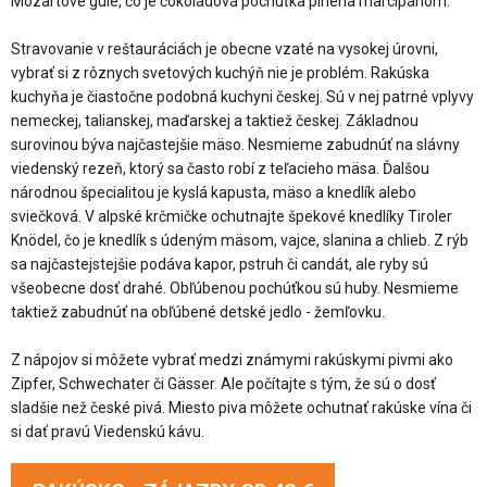
Mozartove gule, čo je čokoládová pochúťka plnená marcipánom.
Stravovanie v reštauráciách je obecne vzaté na vysokej úrovni,
vybrať si z rôznych svetových kuchýň nie je problém. Rakúska
kuchyňa je čiastočne podobná kuchyni českej. Sú v nej patrné vplyvy
nemeckej, talianskej, maďarskej a taktiež českej. Základnou
surovinou býva najčastejšie mäso. Nesmieme zabudnúť na slávny
viedenský rezeň, ktorý sa často robí z teľacieho mäsa. Ďalšou
národnou špecialitou je kyslá kapusta, mäso a knedlík alebo
sviečková. V alpské krčmičke ochutnajte špekové knedlíky Tiroler
Knödel, čo je knedlík s údeným mäsom, vajce, slanina a chlieb. Z rýb
sa najčastejstejšie podáva kapor, pstruh či candát, ale ryby sú
všeobecne dosť drahé. Obľúbenou pochúťkou sú huby. Nesmieme
taktiež zabudnúť na obľúbené detské jedlo - žemľovku.
Z nápojov si môžete vybrať medzi známymi rakúskymi pivmi ako
Zipfer, Schwechater či Gässer. Ale počítajte s tým, že sú o dosť
sladšie než české pivá. Miesto piva môžete ochutnať rakúske vína či
si dať pravú Viedenskú kávu.