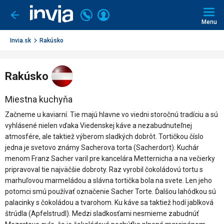
Invia.sk
Volajte
Prihlásiť
Ísť
späť
+421
Menu
sa
2
3221
Invia.sk
Rakúsko
0491
Rakúsko
Miestna kuchyňa
Začneme u kaviarní. Tie majú hlavne vo viedni storočnú tradíciu a sú
vyhlásené nielen vďaka Viedenskej káve a nezabudnuteľnej
atmosfére, ale taktiež výberom sladkých dobrôt. Tortičkou číslo
jedna je svetovo známy Sacherova torta (Sacherdort). Kuchár
menom Franz Sacher varil pre kancelára Metternicha a na večierky
pripravoval tie najväčšie dobroty. Raz vyrobil čokoládovú tortu s
marhuľovou marmeládou a slávna tortička bola na svete. Len jeho
potomci smú používať označenie Sacher Torte. Ďalšou lahôdkou sú
palacinky s čokoládou a tvarohom. Ku káve sa taktiež hodí jablková
štrúdla (Apfelstrudl). Medzi sladkosťami nesmieme zabudnúť