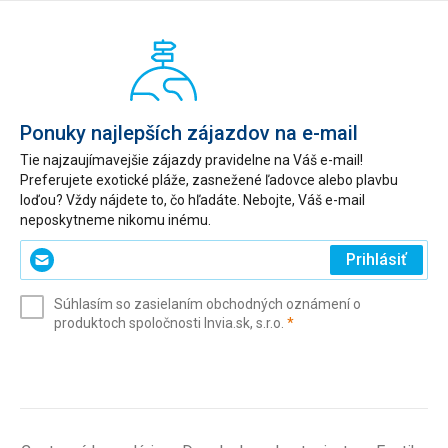
Ponuky najlepších zájazdov na e-mail
Tie najzaujímavejšie zájazdy pravidelne na Váš e-mail!
Preferujete exotické pláže, zasnežené ľadovce alebo plavbu
loďou? Vždy nájdete to, čo hľadáte. Nebojte, Váš e-mail
neposkytneme nikomu inému.
Zadajte
Prihlásiť
svoj
e-
Súhlasím so zasielaním obchodných oznámení o
mail
(povinné)
produktoch spoločnosti Invia.sk, s.r.o.
*
(povinné)
*