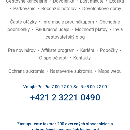
Cestovné kancelárie
Dovolenka
Last minute
Exotika
Parkovanie
Recenzie hotelov
Dovolenkové domy
Časté otázky
Informácie pred nákupom
Obchodné
podmienky
Fakturačné údaje
Možnosti platby
Invia
cestovateľský blog
Pre novinárov
Affiliate program
Kariéra
Pobočky
O spoločnosti
Kontakty
Ochrana súkromia
Nastavenie súkromia
Mapa webu
Volajte Po-Pia 7:00-22:00, So-Ne 8:00-22:00
+421 2 3221 0490
Zastupujeme takmer 200 overených slovenských a
zahraničných cestovných kancelárií