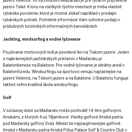
jazero Velence. Vo východnom Maďarsku je pre rybárov pripravené
jazero Tiské. K lovu na všetkých týchto miestach je treba vlastniť
rybárske povolenie, ktoré je možné získať napríklad v predajni
rybárskych potrieb. Potrebné informácie Vám ochotne podajú v
príslušných turistických informačných kanceláriách.
Jachting, windsurfing a vodné lyžovanie
Používanie motorových lodí je povolené len na Tiskom jazere. Jeden
z najkrásnejších jachtárskych prístavov v Maďarsku je
Balatonkenese na Balatone. Pre vodné lyžovanie je ideálny areál v
Balatonfüredu. Windsurfingu sa športovci venujú najčastejšie na
jazere Velence, na Tiskom jazere a na Balatone. U Balatonu funguje
taktiež veľmi kvalitná škola windsurfingu.
Golf
V súčasnej dobe sa Maďarsko môže pochváliť 14-timi golfovými
ihriskami, z ktorých 4 sú 18jamkové. Všetky golfové ihriská patria
pod Maďarský golfový Sväz. Medzi tie najzaujímavejšie golfové
ihriská v Maďarsku patria ihriská Pólus Palace Golf & Country Club v