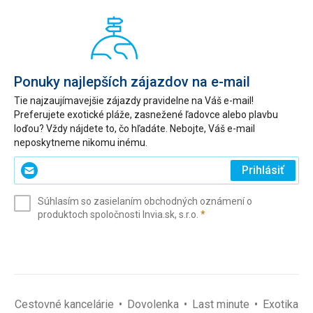
Ponuky najlepších zájazdov na e-mail
Tie najzaujímavejšie zájazdy pravidelne na Váš e-mail!
Preferujete exotické pláže, zasnežené ľadovce alebo plavbu
loďou? Vždy nájdete to, čo hľadáte. Nebojte, Váš e-mail
neposkytneme nikomu inému.
Zadajte
Prihlásiť
svoj
e-
Súhlasím so zasielaním obchodných oznámení o
mail
(povinné)
produktoch spoločnosti Invia.sk, s.r.o.
*
(povinné)
*
Cestovné kancelárie
Dovolenka
Last minute
Exotika