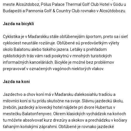
meste Alcsútdoboz, Pólus Palace Thermal Golf Club Hotel v Gödu u
Budapešti a Pannonia Golf & Country Club rovnako v Alcsútdobozu.
Jazda na bicykli
Cyklistika je v Maďarskku stále obľúbenejším športom, preto sa i sieť
cyklociest neustále rozširuje. Obľúbené sú predovšetkým výlety
okolo Balatonu alebo tiského jazera. Letáky s prehľadom
cyklistických trás vám radi poskytnú v mnohých turistických
informačných kanceláriách. Bicykle je možné bez problémov
prepravovať v označených vagónoch niektorých vlakov.
Jazda na koni
Jazdectvo a chov koní má v Maďarsku ďalekosiahlu tradíciu a
milovníci koní si tu prídu skutočne na svoje. Slávnu jazdeckú školu,
žrebčín, jazdecký a lovecký hotel nájdete pri dvore Hubertus v
mestečku Balatonfenyvec. Okrem klasických vychádzok na koňoch
tu môžete absolvovať kurz drezúry a skokov a prechádzku v kočiary
ťahaným koňskými záprahmi. Obľúbené je rovnako jazdecké