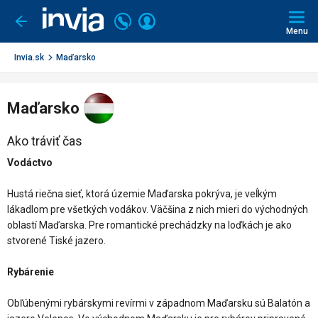
Invia.sk
Volajte
Prihlásiť
Ísť
späť
+421
Menu
sa
2
3221
Invia.sk
Maďarsko
0491
Maďarsko
Ako tráviť čas
Vodáctvo
Hustá riečna sieť, ktorá územie Maďarska pokrýva, je veĺkým
lákadlom pre všetkých vodákov. Väčšina z nich mieri do východných
oblastí Maďarska. Pre romantické prechádzky na loďkách je ako
stvorené Tiské jazero.
Rybárenie
Obľúbenými rybárskymi revírmi v západnom Maďarsku sú Balatón a