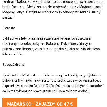
centrum Rádpuszta v Balatonlelle alebo mesto Zánka na severnom
brehu Balatonu. Medzi najstaršie jazdecké stajne v Maďarsku patrí
Magony Tanya. K stajni so žrebčínom lipicánov patrí taktiež útulný
penzión.
Lietanie
Vyhliadkové lety, pragliding a závesné lietanie sú atrakciami
rozšírenými predovšetkým u Balatonu. Pokiaľ ste vášnivými
priaznivcami lietania, zamierte na letisko Zalakaros, Siófok alebo
letisko u Dáky.
Bobová dráha
Vyskúšať si v Maďarsku môžete i menej tradičné športy. Vyhlásené
bobové dráhy nájdu milovníci tohoto druhu zábavy vo Visegráde, v
Šoproni a v letovisku Balatonfüzfó. Otváracia doba týchto zariadení
sa líši v závislosti na práve prebiehajúcom ročnom období.
MAĎARSKO - ZÁJAZDY OD
47 €