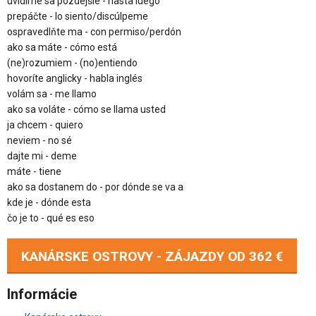
uvidíme sa pozdejšie - hasta luego
prepáčte - lo siento/discúlpeme
ospravedlňte ma - con permiso/perdón
ako sa máte - cómo está
(ne)rozumiem - (no)entiendo
hovoríte anglicky - habla inglés
volám sa - me llamo
ako sa voláte - cómo se llama usted
ja chcem - quiero
neviem - no sé
dajte mi - deme
máte - tiene
ako sa dostanem do - por dónde se va a
kde je - dónde esta
čo je to - qué es eso
KANÁRSKE OSTROVY - ZÁJAZDY OD
362 €
Informácie