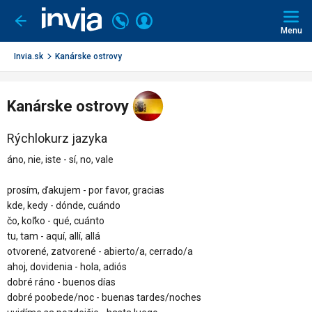
Invia.sk
Volajte
Prihlásiť
Ísť
späť
+421
Menu
sa
2
3221
Invia.sk
Kanárske ostrovy
0491
Kanárske ostrovy
Rýchlokurz jazyka
áno, nie, iste - sí, no, vale
prosím, ďakujem - por favor, gracias
kde, kedy - dónde, cuándo
čo, koľko - qué, cuánto
tu, tam - aquí, allí, allá
otvorené, zatvorené - abierto/a, cerrado/a
ahoj, dovidenia - hola, adiós
dobré ráno - buenos días
dobré poobede/noc - buenas tardes/noches