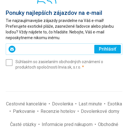
Ponuky najlepších zájazdov na e-mail
Tie najzaujímavejšie zájazdy pravidelne na Váš e-mail!
Preferujete exotické pláže, zasnežené ľadovce alebo plavbu
loďou? Vždy nájdete to, čo hľadáte. Nebojte, Váš e-mail
neposkytneme nikomu inému.
Zadajte
Prihlásiť
svoj
e-
Súhlasím so zasielaním obchodných oznámení o
mail
(povinné)
produktoch spoločnosti Invia.sk, s.r.o.
*
(povinné)
*
Cestovné kancelárie
Dovolenka
Last minute
Exotika
Parkovanie
Recenzie hotelov
Dovolenkové domy
Časté otázky
Informácie pred nákupom
Obchodné