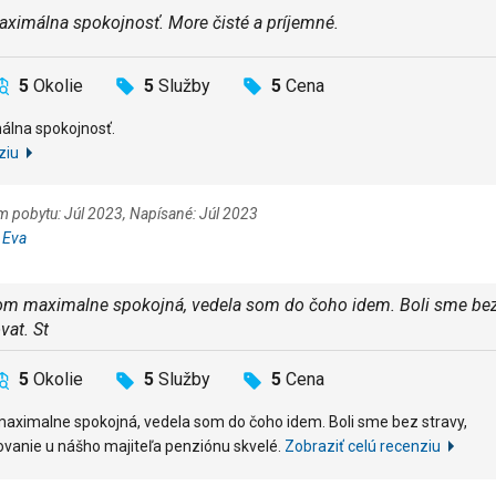
Maximálna spokojnosť. More čisté a príjemné.
5
Okolie
5
Služby
5
Cena
málna spokojnosť.
ziu
m pobytu: Júl 2023, Napísané: Júl 2023
:
Eva
Som maximalne spokojná, vedela som do čoho idem. Boli sme be
vat. St
5
Okolie
5
Služby
5
Cena
aximalne spokojná, vedela som do čoho idem. Boli sme bez stravy,
vanie u nášho majiteľa penziónu skvelé.
Zobraziť celú recenziu