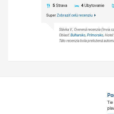
5
Strava
4
Ubytovanie
Super
Zobraziť celú recenziu
Slávka V., Overená recenzia (Invia
Oblasť:
Bulharsko
,
Prímorsko
, Hotel
Táto recenzia bola preložená autom
Po
Tie
pla