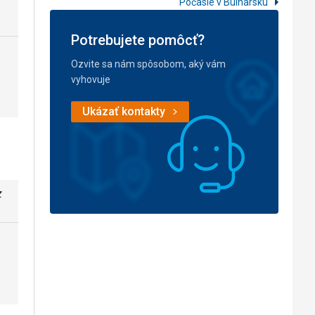
Počasie v Bulharsku
Potrebujete pomôcť?
Ozvite sa nám spôsobom, aký vám
vyhovuje
Ukázať kontakty
z