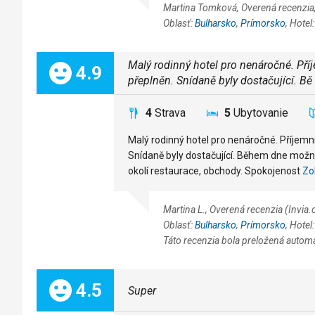
Martina Tomková, Overená recenzia
Oblasť:
Bulharsko
,
Prímorsko
, Hotel
Malý rodinný hotel pro nenáročné. Příje
Celkom:
4.9
přeplněn. Snídaně byly dostačující. Bě
4
Strava
5
Ubytovanie
Malý rodinný hotel pro nenáročné. Příjemní 
Snídaně byly dostačující. Během dne možné o
okolí restaurace, obchody. Spokojenost
Zo
Martina L., Overená recenzia (Invia
Oblasť:
Bulharsko
,
Prímorsko
, Hotel
Táto recenzia bola preložená autom
Celkom:
4.5
Super