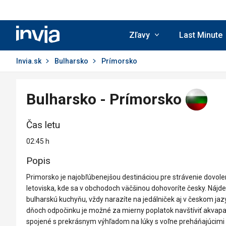
Invia.sk
Zľavy
Last Minute
Invia.sk
Bulharsko
Prímorsko
Bulharsko - Prímorsko
Čas letu
02:45 h
Popis
Primorsko je najobľúbenejšou destináciou pre strávenie dovolen
letoviska, kde sa v obchodoch väčšinou dohovoríte česky. Nájde
bulharskú kuchyňu, vždy narazíte na jedálniček aj v českom j
dňoch odpočinku je možné za mierny poplatok navštíviť akvapar
spojené s prekrásnym výhľadom na lúky s voľne preháňajúcimi s