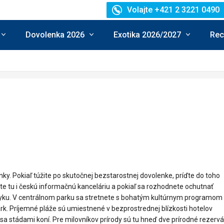
Volajte +421 2 3221 0490
Dovolenka 2026
Exotika 2026/2027
Rec
ky. Pokiaľ túžite po skutočnej bezstarostnej dovolenke, príďte do toho
te tu i českú informačnú kanceláriu a pokiaľ sa rozhodnete ochutnať
azyku. V centrálnom parku sa stretnete s bohatým kultúrnym programom 
k. Príjemné pláže sú umiestnené v bezprostrednej blízkosti hotelov
a stádami koní. Pre milovníkov prírody sú tu hneď dve prírodné rezervá