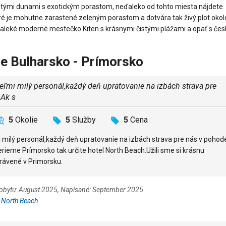
čnatými dunami s exotickým porastom, neďaleko od tohto miesta nájdete
oré je mohutne zarastené zeleným porastom a dotvára tak živý plot okol
eďaleké moderné mestečko Kiten s krásnymi čistými plážami a opäť s če
ie Bulharsko - Prímorsko
ľmi milý personál,každý deň upratovanie na izbách strava pre
.Ak s
5
Okolie
5
Služby
5
Cena
 milý personál,každý deň upratovanie na izbách strava pre nás v pohod
berieme Prímorsko tak určite hotel North Beach.Užili sme si krásnu
rávené v Primorsku.
pobytu: August 2025, Napísané: September 2025
:
North Beach