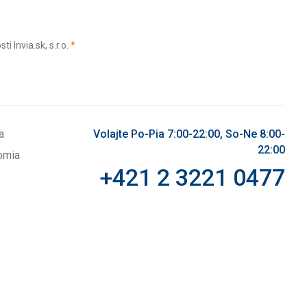
(povinné)
Invia.sk, s.r.o.
*
a
Volajte Po-Pia 7:00-22:00, So-Ne 8:00-
22:00
omia
+421 2 3221 0477