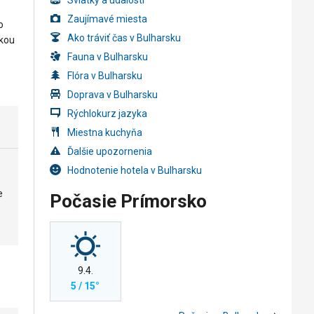
Sviatky a udalosti
Zaujímavé miesta
o
Ako tráviť čas v Bulharsku
skou
Fauna v Bulharsku
Flóra v Bulharsku
Doprava v Bulharsku
Rýchlokurz jazyka
Miestna kuchyňa
Ďalšie upozornenia
Hodnotenie hotela v Bulharsku
e
Počasie Prímorsko
9.4.
5 / 15°