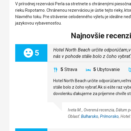
V prírodnej rezervácii Perla sa stretnete s chránenými pieso
rieku Ropotamo. Chránenou rezerváciou je ústie tejto rieky, kt
hlavného toku. Pre strávenie celodenného výletu je ideálne n
jazykovou vybavenosťou.
Najnovšie recenz
Hotel North Beach určite odporúčam,ve
Celkom:
5
nás v pohode stále bolo z čoho vybrať
5
Strava
5
Ubytovanie
Hotel North Beach určite odporúčam,veľmi
stále bolo z čoho vybrať.Ak si ešte raz vy
dovolenku ďakujeme za príjemne chvíľe st
Iveta M., Overená recenzia, Dátum 
Oblasť:
Bulharsko
,
Prímorsko
, Hotel