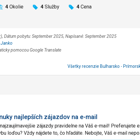
4
Okolie
4
Služby
4
Cena
.cz), Dátum pobytu: September 2025, Napísané: September 2025
:
Janko
aticky pomocou Google Translate
Všetky recenzie Bulharsko - Prímor
nuky najlepších zájazdov na e-mail
 najzaujímavejšie zájazdy pravidelne na Váš e-mail! Preferujete
vbu loďou? Vždy nájdete to, čo hľadáte. Nebojte, Váš e-mail ne