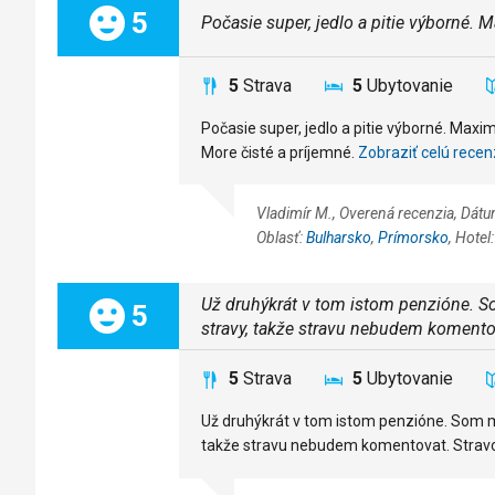
Celkom:
5
Počasie super, jedlo a pitie výborné. 
5
Strava
5
Ubytovanie
Počasie super, jedlo a pitie výborné. Maxi
More čisté a príjemné.
Zobraziť celú recen
Vladimír M., Overená recenzia, Dátu
Oblasť:
Bulharsko
,
Prímorsko
, Hotel
Už druhýkrát v tom istom penzióne. 
Celkom:
5
stravy, takže stravu nebudem komento
5
Strava
5
Ubytovanie
Už druhýkrát v tom istom penzióne. Som m
takže stravu nebudem komentovat. Stravo