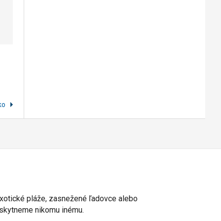
sko
 exotické pláže, zasnežené ľadovce alebo
poskytneme nikomu inému.