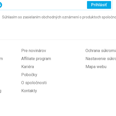
ajte
Prihlásiť
j
Súhlasím so zasielaním obchodných oznámení o produktoch spoločnosti 
l
ovinné)
Pre novinárov
Ochrana súkromi
om
Affiliate program
Nastavenie súkr
Kariéra
Mapa webu
Pobočky
O spoločnosti
g
Kontakty