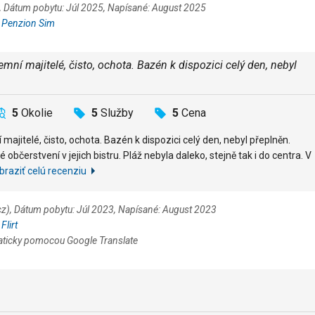
, Dátum pobytu: Júl 2025, Napísané: August 2025
:
Penzion Sim
mní majitelé, čisto, ochota. Bazén k dispozici celý den, nebyl
5
Okolie
5
Služby
5
Cena
majitelé, čisto, ochota. Bazén k dispozici celý den, nebyl přeplněn.
bčerstvení v jejich bistru. Pláž nebyla daleko, stejně tak i do centra. V
braziť celú recenziu
.cz), Dátum pobytu: Júl 2023, Napísané: August 2023
:
Flirt
aticky pomocou Google Translate