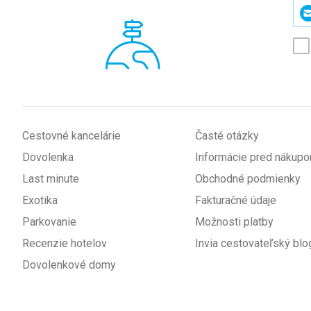
Zad
svo
e-
mai
(p
*
Cestovné kancelárie
Časté otázky
Dovolenka
Informácie pred nákup
Last minute
Obchodné podmienky
Exotika
Fakturačné údaje
Parkovanie
Možnosti platby
Recenzie hotelov
Invia cestovateľský blo
Dovolenkové domy