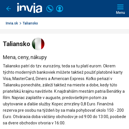
Invia.sk
Volajte
Prihlásiť
Ísť
späť
+421
Menu
sa
2
3221
Invia.sk
Taliansko
0491
Taliansko
Mena, ceny, nákupy
Taliansko patrí do tzv. eurozóny, teda sa tu platí eurom. Okrem
týchto moderných bankoviek môžete taktiež použiť platobné karty
Visa, MasterCard, Diners a American Express. Koľko peňazí v
Taliansku ponecháte, záleží taktiež na mieste a dobe, kedy túto
priateľskú krajinu navštívite. K najdrahším mestám patria Benátky a
Rím. Najviac zaplatíte v auguste, predovšetkým potom za
ubytovanie a ďalšie služby. Kopec zmrzliny 0,8 Euro. Finančná
rezerva pre osobu na týždeň by sa mala pohybovať okolo 150 - 200
Euro. Otváracia doba väčšiny obchodov je od 9:00 do 13:00, poobede
sa dvere obchodov otvoria v 16:00.