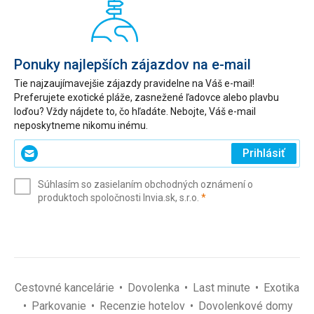
Ponuky najlepších zájazdov na e-mail
Tie najzaujímavejšie zájazdy pravidelne na Váš e-mail!
Preferujete exotické pláže, zasnežené ľadovce alebo plavbu
loďou? Vždy nájdete to, čo hľadáte. Nebojte, Váš e-mail
neposkytneme nikomu inému.
Zadajte
Prihlásiť
svoj
e-
Súhlasím so zasielaním obchodných oznámení o
mail
(povinné)
produktoch spoločnosti Invia.sk, s.r.o.
*
(povinné)
*
Cestovné kancelárie
Dovolenka
Last minute
Exotika
Parkovanie
Recenzie hotelov
Dovolenkové domy