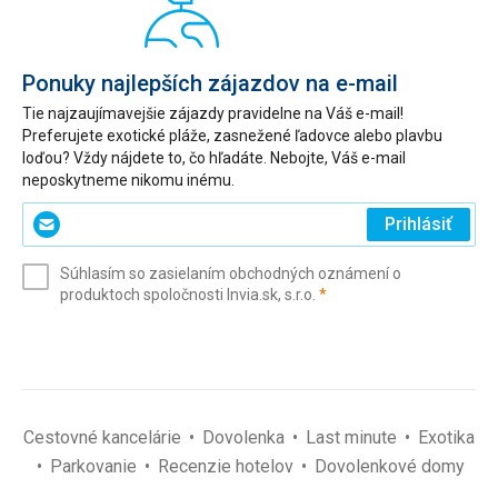
Ponuky najlepších zájazdov na e-mail
Tie najzaujímavejšie zájazdy pravidelne na Váš e-mail!
Preferujete exotické pláže, zasnežené ľadovce alebo plavbu
loďou? Vždy nájdete to, čo hľadáte. Nebojte, Váš e-mail
neposkytneme nikomu inému.
Zadajte
Prihlásiť
svoj
e-
Súhlasím so zasielaním obchodných oznámení o
mail
(povinné)
produktoch spoločnosti Invia.sk, s.r.o.
*
(povinné)
*
Cestovné kancelárie
Dovolenka
Last minute
Exotika
Parkovanie
Recenzie hotelov
Dovolenkové domy