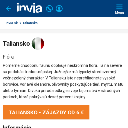
Invia.sk
Volajte
Prihlásiť
Ísť
späť
+421
Menu
sa
2
3221
Invia.sk
Taliansko
0491
Taliansko
Flóra
Pomerne chudobnú faunu doplňuje neskromná flóra. Tá na severe
sa podobá stredoeurópskej. Južnejšie má typický stredozemný
večnezelený charakter. V Taliansku iste neprehliadnete vysoké
borovice, voňavé oleandre, olivovníky poskytujúce tieň, myrtu, mätu
alebo tymián. Divoká príroda odkryje svoje tajomstvá v národných
parkoch, ktoré pokrývajú desať percent krajiny.
TALIANSKO - ZÁJAZDY OD
6 €
Informácie