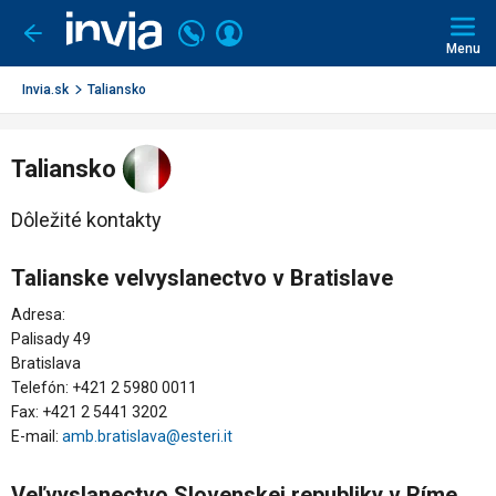
Invia.sk
Volajte
Prihlásiť
Ísť
späť
+421
Menu
sa
2
3221
Invia.sk
Taliansko
0491
Taliansko
Dôležité kontakty
Talianske velvyslanectvo v Bratislave
Adresa:
Palisady 49
Bratislava
Telefón: +421 2 5980 0011
Fax: +421 2 5441 3202
E-mail:
amb.bratislava@esteri.it
Veľvyslanectvo Slovenskej republiky v Ríme