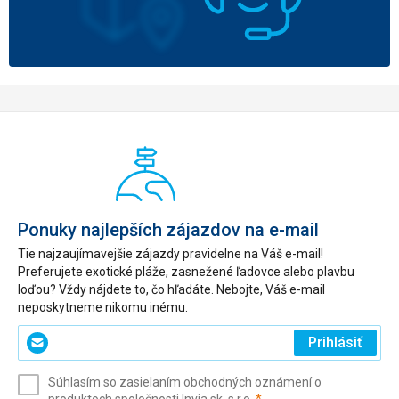
Ponuky najlepších zájazdov na e-mail
Tie najzaujímavejšie zájazdy pravidelne na Váš e-mail!
Preferujete exotické pláže, zasnežené ľadovce alebo plavbu
loďou? Vždy nájdete to, čo hľadáte. Nebojte, Váš e-mail
neposkytneme nikomu inému.
Zadajte
Prihlásiť
svoj
e-
Súhlasím so zasielaním obchodných oznámení o
mail
(povinné)
produktoch spoločnosti Invia.sk, s.r.o.
*