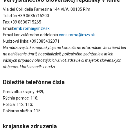
Via dei Colli della Farnesina 144 VI/A, 00135 Rím
Telefón:+39 0636715200
Fax:+39 0636715265
Email:
emb.roma@mzv.sk
Email konzulárneho oddelenia:
cons.roma@mzv.sk
Núdzová linka:+393385432071
Na núdzovej linke neposkytujeme konzulárne informácie. Je určená len
na nahlásenie úmrtí, hospitalizácií, policajného zadržania a iných
vážnych prípadov ohrozujúcich život, zdravie či majetok slovenských
občanov, ktorí sa ocitli v núdzi.
Dôležité telefónne čísla
Predvoľba krajiny: +39;
Rýchla pomoc: 118;
Polícia: 112; 113;
Požiarna služba: 115
krajanske zdruzenia