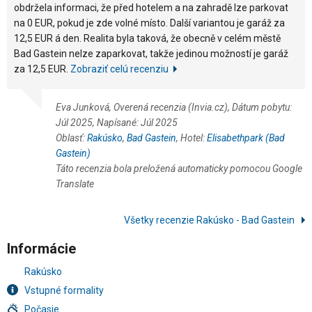
obdržela informaci, že před hotelem a na zahradě lze parkovat
na 0 EUR, pokud je zde volné místo. Další variantou je garáž za
12,5 EUR á den. Realita byla taková, že obecně v celém městě
Bad Gastein nelze zaparkovat, takže jedinou možností je garáž
za 12,5 EUR.
Zobraziť celú recenziu
Eva Junková, Overená recenzia (Invia.cz), Dátum pobytu:
Júl 2025, Napísané: Júl 2025
Oblasť:
Rakúsko
,
Bad Gastein
, Hotel:
Elisabethpark (Bad
Gastein)
Táto recenzia bola preložená automaticky pomocou Google
Translate
Všetky recenzie Rakúsko - Bad Gastein
Informácie
Rakúsko
Vstupné formality
Počasie