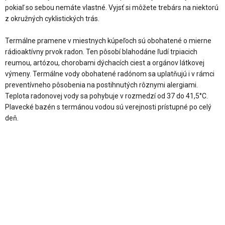
pokiaľ so sebou nemáte vlastné. Vyjsť si môžete trebárs na niektorú
z okružných cyklistických trás.
Termálne pramene v miestnych kúpeľoch sú obohatené o mierne
rádioaktívny prvok radon. Ten pôsobí blahodáne ľudí trpiacich
reumou, artózou, chorobami dýchacích ciest a orgánov látkovej
výmeny. Termálne vody obohatené radónom sa uplatňujú i v rámci
preventívneho pôsobenia na postihnutých rôznymi alergiami.
Teplota radonovej vody sa pohybuje v rozmedzí od 37 do 41,5°C.
Plavecké bazén s termánou vodou sú verejnosti prístupné po celý
deň.