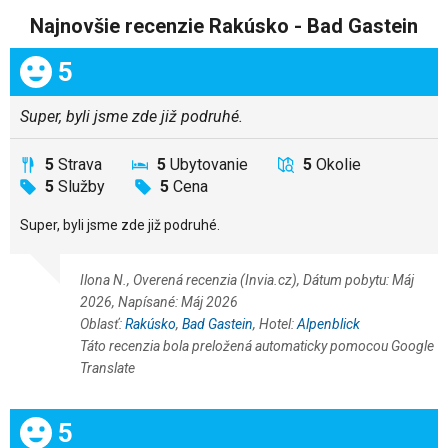
Najnovšie recenzie Rakúsko - Bad Gastein
Celkom:
5
Super, byli jsme zde již podruhé.
5
Strava
5
Ubytovanie
5
Okolie
5
Služby
5
Cena
Super, byli jsme zde již podruhé.
Ilona N., Overená recenzia (Invia.cz), Dátum pobytu: Máj
2026, Napísané: Máj 2026
Oblasť:
Rakúsko
,
Bad Gastein
, Hotel:
Alpenblick
Táto recenzia bola preložená automaticky pomocou Google
Translate
Celkom:
5