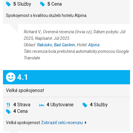
5
Služby
5
Cena
Spokojenost s kvalitou služeb hotelu Alpina.
Richard V., Overená recenzia (Invia.cz), Dátum pobytu: Júl
2025, Napísané: Júl 2025
Oblasť:
Rakúsko
,
Bad Gastein
, Hotel:
Alpina
Táto recenzia bola preložená automaticky pomocou Google
Translate
Celkom:
4.1
Velká spokojenost
4
Strava
4
Ubytovanie
4
Služby
4
Cena
Velká spokojenost
Zobraziť celú recenziu