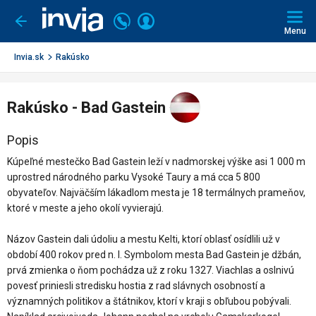
Invia.sk
Volajte
Prihlásiť
Ísť
späť
+421
Menu
sa
2
3221
Invia.sk
Rakúsko
0491
Rakúsko - Bad Gastein
Popis
Kúpeľné mestečko Bad Gastein leží v nadmorskej výške asi 1 000 m
uprostred národného parku Vysoké Taury a má cca 5 800
obyvateľov. Najväčším lákadlom mesta je 18 termálnych prameňov,
ktoré v meste a jeho okolí vyvierajú.
Názov Gastein dali údoliu a mestu Kelti, ktorí oblasť osídlili už v
období 400 rokov pred n. l. Symbolom mesta Bad Gastein je džbán,
prvá zmienka o ňom pochádza už z roku 1327. Viachlas a oslnivú
povesť priniesli stredisku hostia z rad slávnych osobností a
významných politikov a štátnikov, ktorí v kraji s obľubou pobývali.