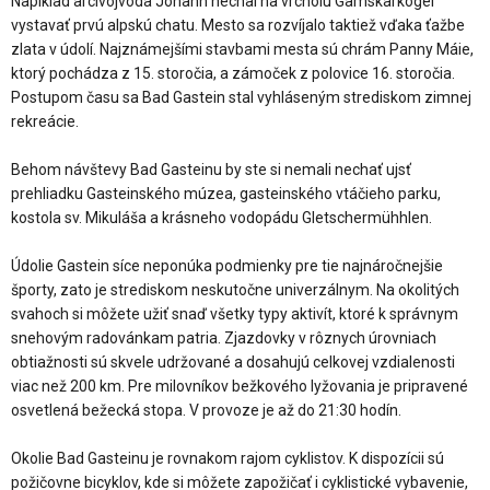
Napíklad arcivojvoda Johann nechal na vrcholu Gamskarkogel
vystavať prvú alpskú chatu. Mesto sa rozvíjalo taktiež vďaka ťažbe
zlata v údolí. Najznámejšími stavbami mesta sú chrám Panny Máie,
ktorý pochádza z 15. storočia, a zámoček z polovice 16. storočia.
Postupom času sa Bad Gastein stal vyhláseným strediskom zimnej
rekreácie.
Behom návštevy Bad Gasteinu by ste si nemali nechať ujsť
prehliadku Gasteinského múzea, gasteinského vtáčieho parku,
kostola sv. Mikuláša a krásneho vodopádu Gletschermühhlen.
Údolie Gastein síce neponúka podmienky pre tie najnáročnejšie
športy, zato je strediskom neskutočne univerzálnym. Na okolitých
svahoch si môžete užiť snaď všetky typy aktivít, ktoré k správnym
snehovým radovánkam patria. Zjazdovky v rôznych úrovniach
obtiažnosti sú skvele udržované a dosahujú celkovej vzdialenosti
viac než 200 km. Pre milovníkov bežkového lyžovania je pripravené
osvetlená bežecká stopa. V provoze je až do 21:30 hodín.
Okolie Bad Gasteinu je rovnakom rajom cyklistov. K dispozícii sú
požičovne bicyklov, kde si môžete zapožičať i cyklistické vybavenie,