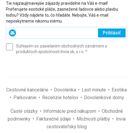
Tie najzaujímavejšie zájazdy pravidelne na Váš e-mail!
Preferujete exotické pláže, zasnežené ľadovce alebo plavbu
loďou? Vždy nájdete to, čo hľadáte. Nebojte, Váš e-mail
neposkytneme nikomu inému.
Zadajte
Prihlásiť
svoj
e-
Súhlasím so zasielaním obchodných oznámení o
mail
(povinné)
produktoch spoločnosti Invia.sk, s.r.o.
*
(povinné)
*
Cestovné kancelárie
Dovolenka
Last minute
Exotika
Parkovanie
Recenzie hotelov
Dovolenkové domy
Časté otázky
Informácie pred nákupom
Obchodné
podmienky
Fakturačné údaje
Možnosti platby
Invia
cestovateľský blog