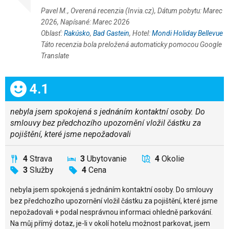
Pavel M., Overená recenzia (Invia.cz), Dátum pobytu: Marec
2026, Napísané: Marec 2026
Oblasť:
Rakúsko
,
Bad Gastein
, Hotel:
Mondi Holiday Bellevue
Táto recenzia bola preložená automaticky pomocou Google
Translate
Celkom:
4.1
nebyla jsem spokojená s jednáním kontaktní osoby. Do
smlouvy bez předchozího upozornění vložil částku za
pojištění, které jsme nepožadovali
4
Strava
3
Ubytovanie
4
Okolie
3
Služby
4
Cena
nebyla jsem spokojená s jednáním kontaktní osoby. Do smlouvy
bez předchozího upozornění vložil částku za pojištění, které jsme
nepožadovali + podal nesprávnou informaci ohledně parkování.
Na můj přímý dotaz, je-li v okolí hotelu možnost parkovat, jsem