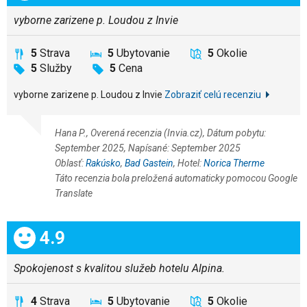
vyborne zarizene p. Loudou z Invie
5
Strava
5
Ubytovanie
5
Okolie
5
Služby
5
Cena
vyborne zarizene p. Loudou z Invie
Zobraziť celú recenziu
Hana P., Overená recenzia (Invia.cz), Dátum pobytu:
September 2025, Napísané: September 2025
Oblasť:
Rakúsko
,
Bad Gastein
, Hotel:
Norica Therme
Táto recenzia bola preložená automaticky pomocou Google
Translate
Celkom:
4.9
Spokojenost s kvalitou služeb hotelu Alpina.
4
Strava
5
Ubytovanie
5
Okolie