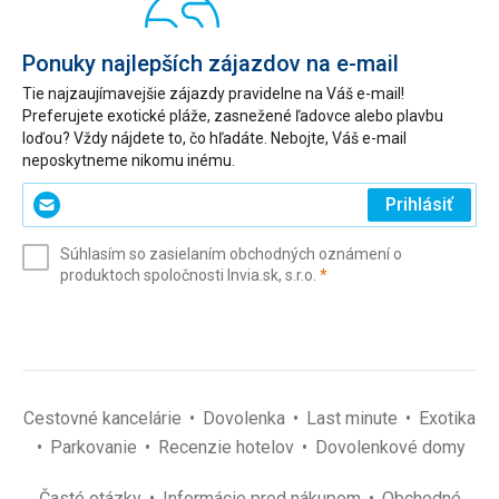
Ponuky najlepších zájazdov na e-mail
Tie najzaujímavejšie zájazdy pravidelne na Váš e-mail!
Preferujete exotické pláže, zasnežené ľadovce alebo plavbu
loďou? Vždy nájdete to, čo hľadáte. Nebojte, Váš e-mail
neposkytneme nikomu inému.
Zadajte
Prihlásiť
svoj
e-
Súhlasím so zasielaním obchodných oznámení o
mail
(povinné)
produktoch spoločnosti Invia.sk, s.r.o.
*
(povinné)
*
Cestovné kancelárie
Dovolenka
Last minute
Exotika
Parkovanie
Recenzie hotelov
Dovolenkové domy
Časté otázky
Informácie pred nákupom
Obchodné