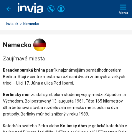
Invia.sk
Volajte
Prihlásiť
Ísť
späť
+421
Menu
sa
2
3221
Invia.sk
Nemecko
0491
Nemecko
Zaujímavé miesta
Brandenburská brána
patrí k najznámejším pamätihodnostiam
Berlína. Stojí v centre mesta na rozhraní dvoch známych a velkých
tried – Ulici 17. Júna a ulica Pod lipami.
Berlínsky múr
zostal symbolom studenej vojny medzi Západom a
Východom. Bol postavený 13. augusta 1961. Táto 165 kilometrov
dlhá betónová stavba rozdeľovala nemeckú metropolu na dva
protipóly. Berlínky múr bol zničený v roku 1989.
Katedrála svätého Petra alebo
Kolínsky dóm
je gotická katedrála v