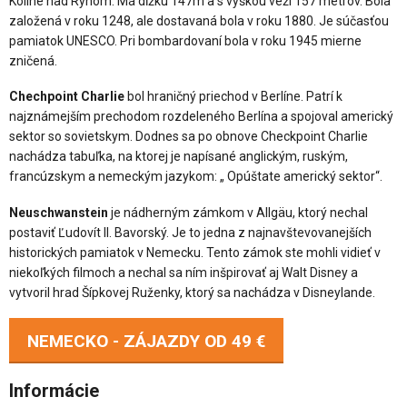
Kolíne nad Rýnom. Má dĺžku 147m a s výškou veží 157 metrov. Bola
založená v roku 1248, ale dostavaná bola v roku 1880. Je súčasťou
pamiatok UNESCO. Pri bombardovaní bola v roku 1945 mierne
zničená.
Chechpoint Charlie
bol hraničný priechod v Berlíne. Patrí k
najznámejším prechodom rozdeleného Berlína a spojoval americký
sektor so sovietskym. Dodnes sa po obnove Checkpoint Charlie
nachádza tabuľka, na ktorej je napísané anglickým, ruským,
francúzskym a nemeckým jazykom: „ Opúštate americký sektor“.
Neuschwanstein
je nádherným zámkom v Allgäu, ktorý nechal
postaviť Ľudovít II. Bavorský. Je to jedna z najnavštevovanejších
historických pamiatok v Nemecku. Tento zámok ste mohli vidieť v
niekoľkých filmoch a nechal sa ním inšpirovať aj Walt Disney a
vytvoril hrad Šípkovej Ruženky, ktorý sa nachádza v Disneylande.
NEMECKO - ZÁJAZDY OD
49 €
Informácie