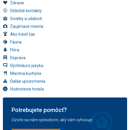
Zdravie
Dôležité kontakty
Sviatky a udalosti
Zaujímavé miesta
Ako tráviť čas
Fauna
Flóra
Doprava
Rýchlokurz jazyka
Miestna kuchyňa
Ďalšie upozornenia
Hodnotenie hotela
Potrebujete pomôcť?
Ozvite sa nám spôsobom, aký vám vyhovuje