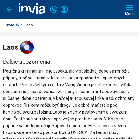
Invia.sk
Volajte
Prihlásiť
Ísť
späť
+421
Menu
sa
2
3221
Invia.sk
Laos
0491
Laos
Ďalšie upozornenia
Pouličná kriminalita nie je vysoká, ale v poslednej dobe sa množia
prípady, keď boli turisti v tejto krajine prepadnutí na opustených
cestách. Predovšetkým cesta z Vang Viengu je nebezpečná vďaka
občasnému prepadávaniu ozbrojenými banditmi. Laos zaviedol v
súčasnej dobe opatrenia, v každej autobusovej linke jazdí ozbrojený
doprovod. Rizikom môžu byť drogy. Je dobré mať stále pod
kontrolou svoju batožinu. Laos je známy pestovaním a vývozom
ópia. Časté sú kontroly v dopravných prostriedkoch. V žiadnom
prípade sa nedoporučuje kupovať ópium od Hmongov na severe
Laosu, kde je všetko pod kontrolou UNESCA. Za tento hrubý