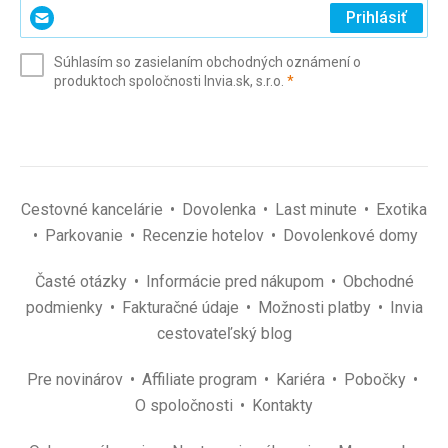
Zadajte
Prihlásiť
svoj
e-
Súhlasím so zasielaním obchodných oznámení o
mail
(povinné)
produktoch spoločnosti Invia.sk, s.r.o.
*
(povinné)
*
Cestovné kancelárie
Dovolenka
Last minute
Exotika
Parkovanie
Recenzie hotelov
Dovolenkové domy
Časté otázky
Informácie pred nákupom
Obchodné
podmienky
Fakturačné údaje
Možnosti platby
Invia
cestovateľský blog
Pre novinárov
Affiliate program
Kariéra
Pobočky
O spoločnosti
Kontakty