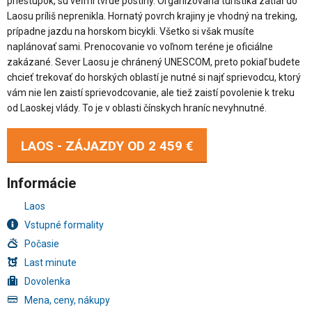
priestupok, sú veľmi tvrdé postihy. Organizovaná turistika zaťiaľ do
Laosu príliš neprenikla. Hornatý povrch krajiny je vhodný na treking,
prípadne jazdu na horskom bicykli. Všetko si však musíte
naplánovať sami. Prenocovanie vo voľnom teréne je oficiálne
zakázané. Sever Laosu je chránený UNESCOM, preto pokiaľ budete
chcieť trekovať do horských oblastí je nutné si najť sprievodcu, ktorý
vám nie len zaistí sprievodcovanie, ale tiež zaistí povolenie k treku
od Laoskej vlády. To je v oblasti čínskych hraníc nevyhnutné.
LAOS - ZÁJAZDY OD
2 459 €
Informácie
Laos
Vstupné formality
Počasie
Last minute
Dovolenka
Mena, ceny, nákupy