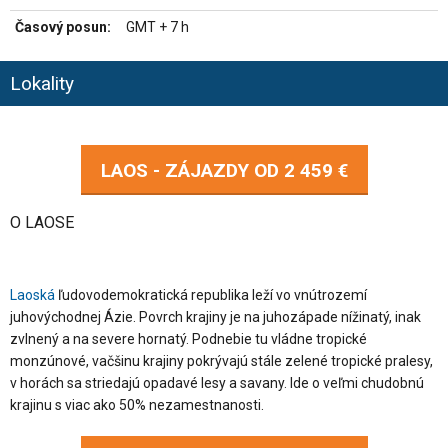
Časový posun:
GMT + 7 h
Lokality
LAOS - ZÁJAZDY OD
2 459 €
O LAOSE
Laoská
ľudovodemokratická republika leží vo vnútrozemí
juhovýchodnej Ázie. Povrch krajiny je na juhozápade nížinatý, inak
zvlnený a na severe hornatý. Podnebie tu vládne tropické
monzúnové, vačšinu krajiny pokrývajú stále zelené tropické pralesy,
v horách sa striedajú opadavé lesy a savany. Ide o veľmi chudobnú
krajinu s viac ako 50% nezamestnanosti.