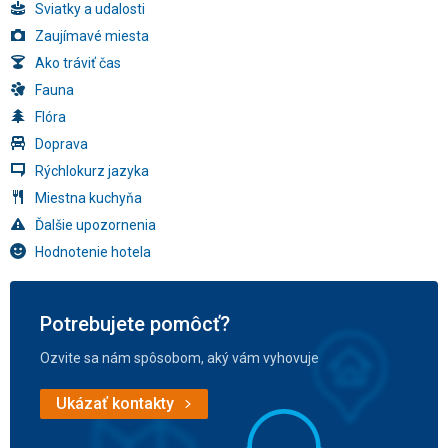
Sviatky a udalosti
Zaujímavé miesta
Ako tráviť čas
Fauna
Flóra
Doprava
Rýchlokurz jazyka
Miestna kuchyňa
Ďalšie upozornenia
Hodnotenie hotela
Potrebujete pomôcť?
Ozvite sa nám spôsobom, aký vám vyhovuje
Ukázať kontakty