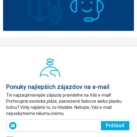
Ponuky najlepších zájazdov na e-mail
Tie najzaujímavejšie zájazdy pravidelne na Váš e-mail!
Preferujete exotické pláže, zasnežené ľadovce alebo plavbu
loďou? Vždy nájdete to, čo hľadáte. Nebojte, Váš e-mail
neposkytneme nikomu inému.
Zadajte
Prihlásiť
svoj
e-