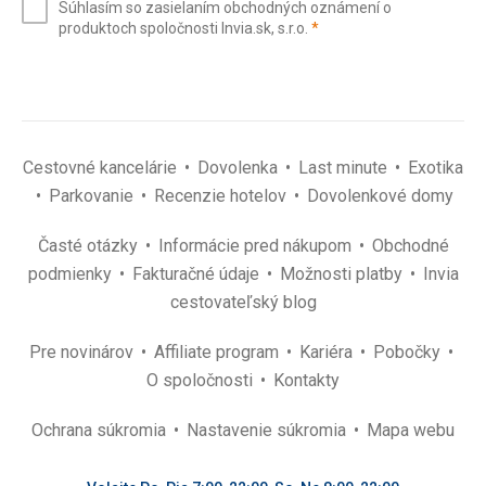
Súhlasím so zasielaním obchodných oznámení o
mail
(povinné)
produktoch spoločnosti Invia.sk, s.r.o.
*
(povinné)
*
Cestovné kancelárie
Dovolenka
Last minute
Exotika
Parkovanie
Recenzie hotelov
Dovolenkové domy
Časté otázky
Informácie pred nákupom
Obchodné
podmienky
Fakturačné údaje
Možnosti platby
Invia
cestovateľský blog
Pre novinárov
Affiliate program
Kariéra
Pobočky
O spoločnosti
Kontakty
Ochrana súkromia
Nastavenie súkromia
Mapa webu