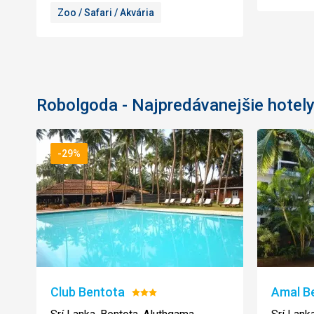
Zoo / Safari / Akvária
Robolgoda - Najpredávanejšie hotel
-29%
Club Bentota
Amal B
Hodnotenie:
3/5