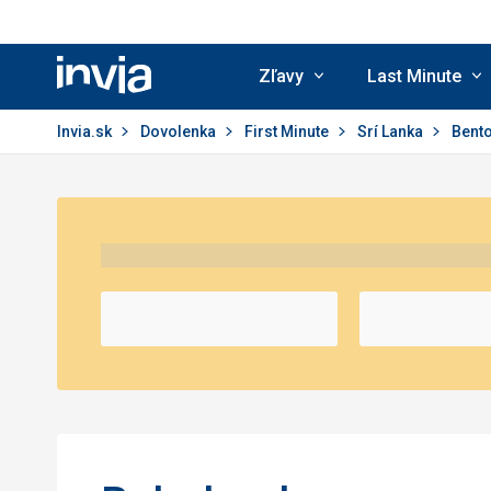
Zľavy
Last Minute
Invia.sk
Invia.sk
Dovolenka
First Minute
Srí Lanka
Bent