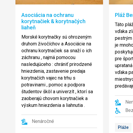
Asociácia na ochranu
Pláž Be
korytnačiek & korytnačých
Táto plá
liaheň
vďaka z
Morské korytnačky sú ohrozeným
pestrým 
druhom živočíchov a Asociácie na
je mnoho
ochranu korytnačiek sa snaží o ich
poskytuj
záchranu , najmä pomocou
pre šport
nasledujúceho : chrániť prirodzené
uprataná
hniezdenia, zastavenie predaja
vďaka pa
korytnačích vajec na trhu s
miestnyc
potravinami , pomoc a podpora
predávaj
študentov škôl a univerzít , ktorí sa
zaoberajú chovom korytnačiek a
Nen
výskum hniezdenia a liahnutia .
Bez
Nenáročné
Pláže