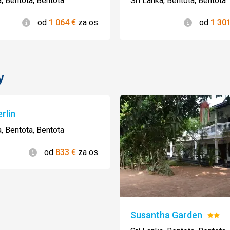
a, Bentota, Bentota
Srí Lanka, Bentota, Bentota
Informácie
Informácie
od
1 064
€
za os.
od
1 30
y
rlin
a, Bentota, Bentota
Informácie
od
833
€
za os.
Susantha Garden
Hodno
2/5