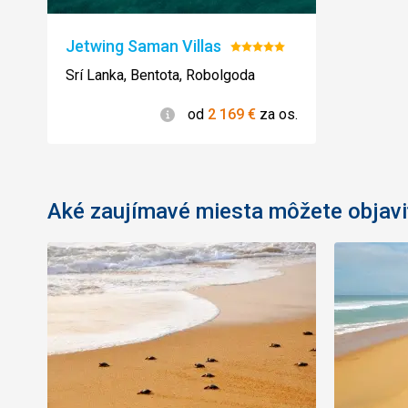
Jetwing Saman Villas
Hodnotenie:
5/5
Srí Lanka, Bentota, Robolgoda
Informácie
od
2 169
€
za os.
Aké zaujímavé miesta môžete objavi