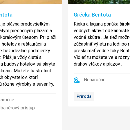
ntota
Grécka Bentota
ž je slávna predovšetkým
Rieka a lagúna ponúka širok
latým piesočným plážam a
vodných aktivít od kanoisti
koralovým útesom. Pri pláži
vodné skútre . Je tiež možn
 hotelov a reštaurácií a
zúčastniť výletu na lodi po r
e tiež ideálne podmienky
preskúmať vodné toky Bento
. Pláž je vždy čistá a
Vidieť tu môžete veľa rôzn
 a budovy hotelov sú skryté
druhov vtákov a plazov .
lmám. Môžete tu stretnúť
h obyvateľov, ktorí
Nenáročné
ú rôzne výrobky a suveníry.
Príroda
áročné
bariérový prístup