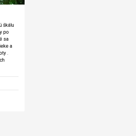
ú škálu
ky po
é sa
ieke a
ty .
ych