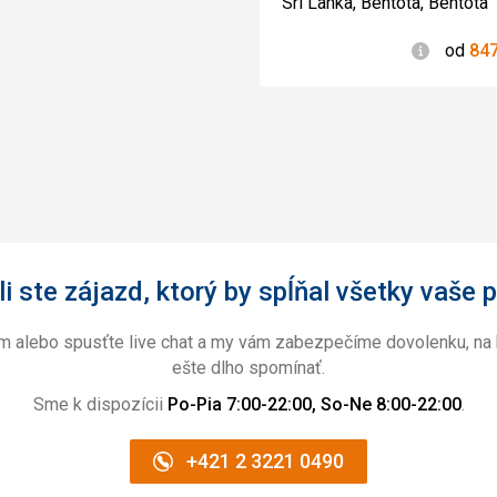
Srí Lanka, Bentota, Bentota
Informác
od
84
i ste zájazd, ktorý by spĺňal všetky vaše p
ám alebo spusťte live chat a my vám zabezpečíme dovolenku, na 
ešte dlho spomínať.
Sme k dispozícii
Po-Pia 7:00-22:00, So-Ne 8:00-22:00
.
+421 2 3221 0490