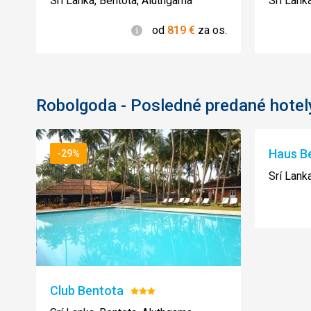
Srí Lanka, Bentota, Aluthgama
Srí Lank
Informácie
od
819
€
za os.
Robolgoda - Posledné predané hotel
Haus Be
-29%
Srí Lank
Club Bentota
Hodnotenie:
3/5