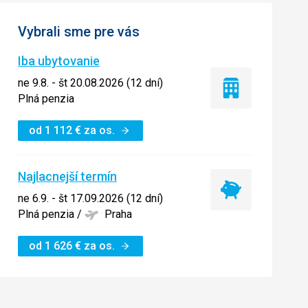
Vybrali sme pre vás
Iba ubytovanie
ne 9.8. - št 20.08.2026 (12 dní)
Iba
Plná penzia
ubytovanie
od
1 112
€
za os.
Najlacnejší termín
Najlacnejší
ne 6.9. - št 17.09.2026 (12 dní)
termín
Plná penzia
/
Praha
od
1 626
€
za os.