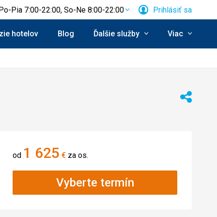
Po-Pia 7:00-22:00, So-Ne 8:00-22:00
Prihlásiť sa
ie hotelov
Blog
Ďalšie služby
Viac
Zdieľať
1 625
od
€
za os.
Vyberte termín