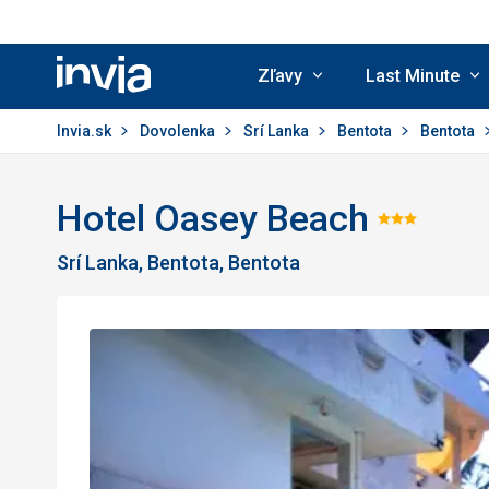
Zľavy
Last Minute
Invia.sk
Invia.sk
Dovolenka
Srí Lanka
Bentota
Bentota
Hotel Oasey Beach
Hodnot
Srí Lanka, Bentota, Bentota
3/5