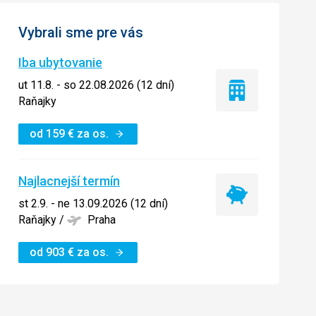
Vybrali sme pre vás
Iba ubytovanie
ut 11.8. - so 22.08.2026 (12 dní)
Iba
Raňajky
ubytovanie
od
159
€
za os.
Najlacnejší termín
Najlacnejší
st 2.9. - ne 13.09.2026 (12 dní)
termín
Raňajky
/
Praha
od
903
€
za os.