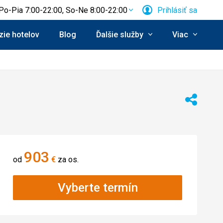
Po-Pia 7:00-22:00, So-Ne 8:00-22:00
Prihlásiť sa
ie hotelov
Blog
Ďalšie služby
Viac
Zdieľať
903
od
€
za os.
Vyberte termín