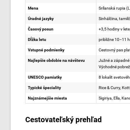
Mena
Srílanská rupia (
Úradné jazyky
Sinhálčina, tamil
Časový posun
+3,5 hodiny v lete
Dĺžka letu
približne 10–11 
Vstupné podmienky
Cestovný pas pla
Najlepšie obdobie na návštevu
Južné a západné 
Východné pobreži
UNESCO pamiatky
8 lokalít svetov
Typické špeciality
Rice & Curry, Kot
Najznámejšie miesta
Sigiriya, Ella, Ka
Cestovateľský prehľad