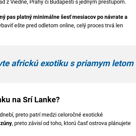
lad z Viedne, Prahy či Budapešti s jedným prestupom.
ný pas platný minimálne šesť mesiacov po návrate a
aviť ešte pred odletom online, celý proces trvá len
te africkú exotiku s priamym letom
nku na Srí Lanke?
nebí, preto patrí medzi celoročné exotické
nzúny
, preto závisí od toho, ktorú časť ostrova plánujete