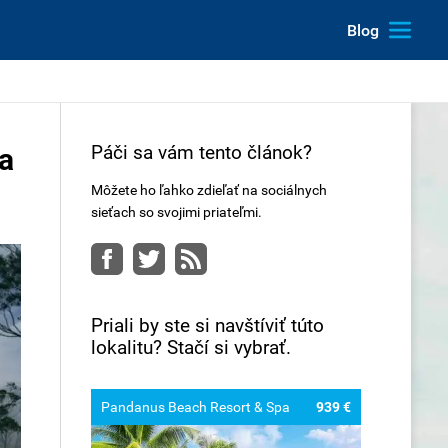
Blog
Páči sa vám tento článok?
ka
Môžete ho ľahko zdieľať na sociálnych
sieťach so svojimi priateľmi.
Facebook
Twitter
RSS
Priali by ste si navštíviť túto
lokalitu? Stačí si vybrať.
Pandanus Beach Resort & Spa
939 €