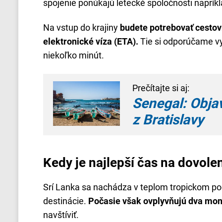
spojenie ponúkajú letecké spoločnosti naprík
Na vstup do krajiny
budete potrebovať cestov
elektronické víza (ETA).
Tie si odporúčame vyb
niekoľko minút.
Prečítajte si aj:
Senegal: Objav
z Bratislavy
Kedy je najlepší čas na dovole
Srí Lanka sa nachádza v teplom tropickom pod
destinácie.
Počasie však ovplyvňujú dva mo
navštíviť.