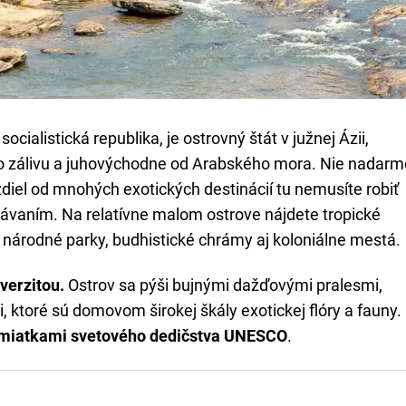
cialistická republika, je ostrovný štát v južnej Ázii,
o zálivu a juhovýchodne od Arabského mora. Nie nadarm
zdiel od mnohých exotických destinácií tu nemusíte robiť
vaním. Na relatívne malom ostrove nájdete tropické
, národné parky, budhistické chrámy aj koloniálne mestá.
iverzitou.
Ostrov sa pýši bujnými dažďovými pralesmi,
toré sú domovom širokej škály exotickej flóry a fauny.
miatkami
svetového dedičstva UNESCO
.