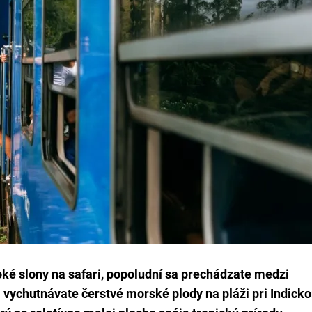
voké slony na safari, popoludní sa prechádzate medzi
 vychutnávate čerstvé morské plody na pláži pri Indick