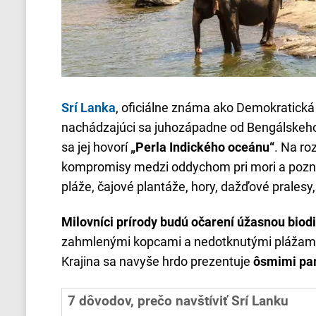
Srí Lanka
, oficiálne známa ako Demokratická so
nachádzajúci sa juhozápadne od Bengálskeh
sa jej hovorí
„Perla Indického oceánu“
. Na ro
kompromisy medzi oddychom pri mori a pozná
pláže, čajové plantáže, hory, dažďové pralesy
Milovníci prírody budú očarení úžasnou biod
zahmlenými kopcami a nedotknutými plážami, k
Krajina sa navyše hrdo prezentuje
ôsmimi pa
7 dôvodov, prečo navštíviť Srí Lanku