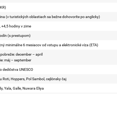
LKR)
čina (v turistických oblastiach sa bežne dohovoríte po anglicky)
, +4,5 hodiny v zime
hodín (s prestupom)
tný minimálne 6 mesiacov od vstupu a elektronické víza (ETA)
pobrežie: december – apríl
e: máj – september
ého dedičstva UNESCO
tu Roti, Hoppers, Pol Sambol, cejlónsky čaj
ndy, Yala, Galle, Nuwara Eliya