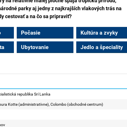
rý na relatívne malej ploche spája tropickú prírodu,
národné parky aj jedny z najkrajších vlakových trás na
y cestovať a na čo sa pripraviť?
p
Počasie
Kultúra a zvyky
ta
Ubytovanie
Jedlo a špeciality
alistická republika Srí Lanka
ura Kotte (administratívne), Colombo (obchodné centrum)
nov