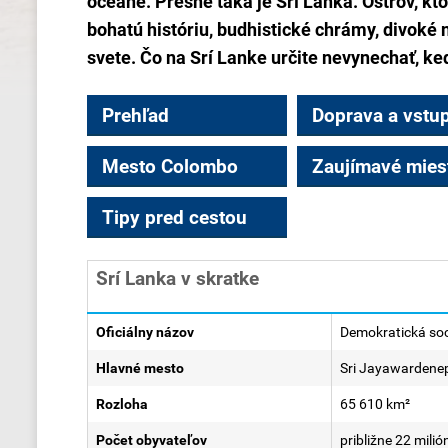
oceáne. Presne taká je Srí Lanka. Ostrov, kto
bohatú históriu, budhistické chrámy, divoké 
svete. Čo na Srí Lanke určite nevynechať, ked
Prehľad
Doprava a vstu
Mesto Colombo
Zaujímavé mies
Tipy pred cestou
Srí Lanka v skratke
Oficiálny názov
Demokratická soci
Hlavné mesto
Sri Jayawardenep
Rozloha
65 610 km²
Počet obyvateľov
približne 22 milió