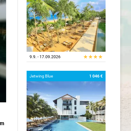
9.9. - 17.09.2026
Jetwing Blue
1 046 €
om