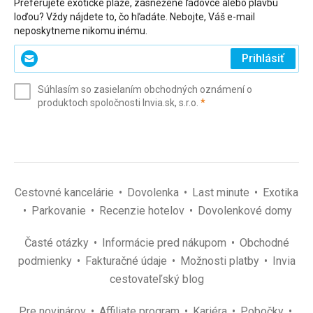
Preferujete exotické pláže, zasnežené ľadovce alebo plavbu
loďou? Vždy nájdete to, čo hľadáte. Nebojte, Váš e-mail
neposkytneme nikomu inému.
Zadajte
Prihlásiť
svoj
e-
Súhlasím so zasielaním obchodných oznámení o
mail
(povinné)
produktoch spoločnosti Invia.sk, s.r.o.
*
(povinné)
*
Cestovné kancelárie
Dovolenka
Last minute
Exotika
Parkovanie
Recenzie hotelov
Dovolenkové domy
Časté otázky
Informácie pred nákupom
Obchodné
podmienky
Fakturačné údaje
Možnosti platby
Invia
cestovateľský blog
Pre novinárov
Affiliate program
Kariéra
Pobočky