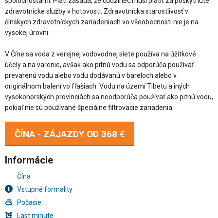
spoločnosťami. Platí zásada, že cudzinec musí platiť za poskytnuté
zdravotnícke služby v hotovosti. Zdravotnícka starostlivosť v
čínskych zdravotníckych zariadeniach vo všeobecnosti nie je na
vysokej úrovni.
V Číne sa voda z verejnej vodovodnej siete používa na úžitkové
účely a na varenie, avšak ako pitnú vodu sa odporúča používať
prevarenú vodu alebo vodu dodávanú v bareloch alebo v
originálnom balení vo fľašiach. Vodu na území Tibetu a iných
vysokohorských provinciách sa neodporúča používať ako pitnú vodu,
pokiaľ nie sú používané špeciálne filtrovacie zariadenia.
ČÍNA - ZÁJAZDY OD
368 €
Informácie
Čína
Vstupné formality
Počasie
Last minute