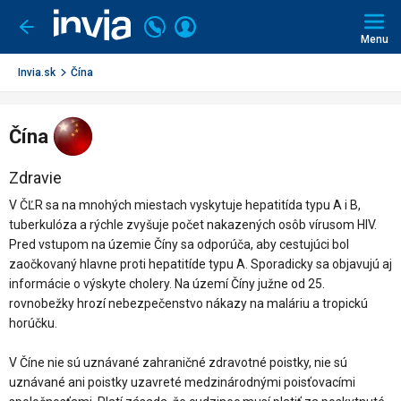
Invia.sk
Volajte
Prihlásiť
Ísť
späť
+421
Menu
sa
2
3221
Invia.sk
Čína
0491
Čína
Zdravie
V ČĽR sa na mnohých miestach vyskytuje hepatitída typu A i B,
tuberkulóza a rýchle zvyšuje počet nakazených osôb vírusom HIV.
Pred vstupom na územie Číny sa odporúča, aby cestujúci bol
zaočkovaný hlavne proti hepatitíde typu A. Sporadicky sa objavujú aj
informácie o výskyte cholery. Na území Číny južne od 25.
rovnobežky hrozí nebezpečenstvo nákazy na maláriu a tropickú
horúčku.
V Číne nie sú uznávané zahraničné zdravotné poistky, nie sú
uznávané ani poistky uzavreté medzinárodnými poisťovacími