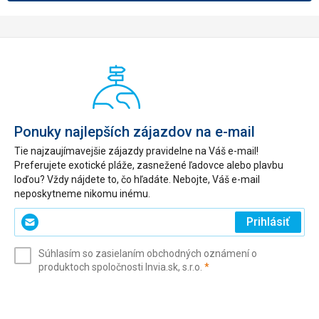
Ponuky najlepších zájazdov na e-mail
Tie najzaujímavejšie zájazdy pravidelne na Váš e-mail!
Preferujete exotické pláže, zasnežené ľadovce alebo plavbu
loďou? Vždy nájdete to, čo hľadáte. Nebojte, Váš e-mail
neposkytneme nikomu inému.
Zadajte
Prihlásiť
svoj
e-
Súhlasím so zasielaním obchodných oznámení o
mail
(povinné)
produktoch spoločnosti Invia.sk, s.r.o.
*
(povinné)
*