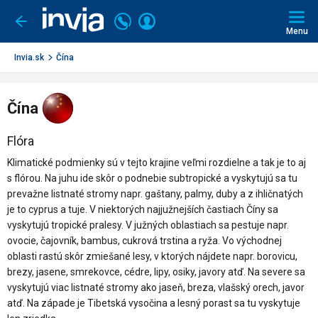
Invia.sk
Volajte
Prihlásiť
Ísť
späť
+421
Menu
sa
2
3221
Invia.sk
Čína
0491
Čína
Flóra
Klimatické podmienky sú v tejto krajine veľmi rozdielne a tak je to aj
s flórou. Na juhu ide skôr o podnebie subtropické a vyskytujú sa tu
prevažne listnaté stromy napr. gaštany, palmy, duby a z ihličnatých
je to cyprus a tuje. V niektorých najjužnejších častiach Číny sa
vyskytujú tropické pralesy. V južných oblastiach sa pestuje napr.
ovocie, čajovník, bambus, cukrová trstina a ryža. Vo východnej
oblasti rastú skôr zmiešané lesy, v ktorých nájdete napr. borovicu,
brezy, jasene, smrekovce, cédre, lipy, osiky, javory atď. Na severe sa
vyskytujú viac listnaté stromy ako jaseň, breza, vlašský orech, javor
atď. Na západe je Tibetská vysočina a lesný porast sa tu vyskytuje