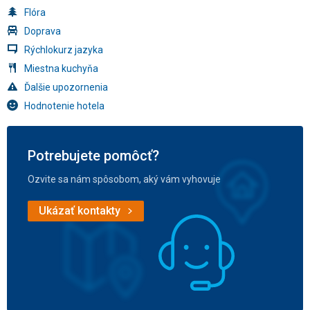
Flóra
Doprava
Rýchlokurz jazyka
Miestna kuchyňa
Ďalšie upozornenia
Hodnotenie hotela
Potrebujete pomôcť?
Ozvite sa nám spôsobom, aký vám vyhovuje
Ukázať kontakty