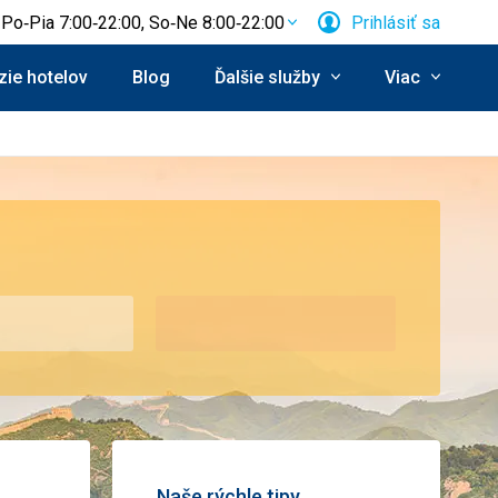
Po‑Pia 7:00‑22:00, So‑Ne 8:00‑22:00
Prihlásiť sa
ie hotelov
Blog
Ďalšie služby
Viac
Naše rýchle tipy