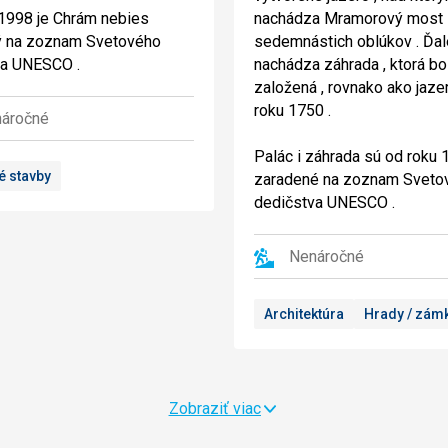
1998 je Chrám nebies
nachádza Mramorový most
ý na zoznam Svetového
sedemnástich oblúkov . Ďale
va UNESCO .
nachádza záhrada , ktorá bo
založená , rovnako ako jazer
roku 1750 .
áročné
Palác i záhrada sú od roku
é stavby
zaradené na zoznam Sveto
dedičstva UNESCO .
Nenáročné
Architektúra
Hrady / zám
Zobraziť viac