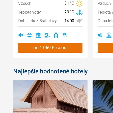
31 °C
Vzduch
Vzduch
29 °C
Teplota vody
Teplota 
14:00
Doba letu z Bratislavy
Doba let
Ano
Ano
Ano
Ano
Ano
Ano
Ano
A
od
1 069
€
za os.
Najlepšie hodnotené hotely