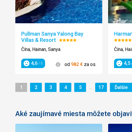
Pullman Sanya Yalong Bay
Harman
Villas & Resort
Hodnotenie:
Hodnot
5/5
5/5
Čína, Hainan, Sanya
Čína, Ha
4,6
4,5
Informácie
/ 5
/
od
982
€
za os.
Hodnotenie
Hodnot
Stránka
Stránka
Stránka
Stránka
Stránka
Stránka
St
…
1
2
3
4
5
17
Ďalšie
Aké zaujímavé miesta môžete objavi