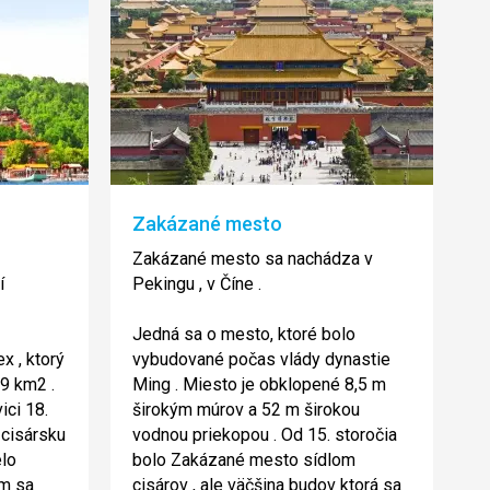
Zakázané mesto
Zakázané mesto sa nachádza v
í
Pekingu , v Číne .
Jedná sa o mesto, ktoré bolo
x , ktorý
vybudované počas vlády dynastie
,9 km2 .
Ming . Miesto je obklopené 8,5 m
ici 18.
širokým múrov a 52 m širokou
 cisársku
vodnou priekopou . Od 15. storočia
elo
bolo Zakázané mesto sídlom
ým sa
cisárov , ale väčšina budov ktorá sa