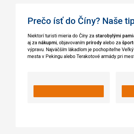
Prečo ísť do Číny? Naše ti
Niektorí turisti mieria do Číny za
starobylými pami
aj za
nákupmi
, objavovaním
prírody
alebo za
špor
výpravu. Najväčším lákadlom je pochopiteľne Veľký
mesta v Pekingu alebo Terakotové armády pri mest