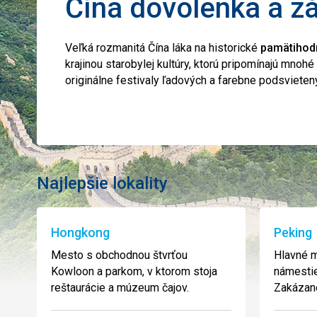
Čína dovolenka a z
Veľká rozmanitá Čína láka na historické
pamätihod
krajinou starobylej kultúry, ktorú pripomínajú mnohé
originálne festivaly ľadových a farebne podsvieten
Najlepšie lokality
Hongkong
Peking
Mesto s obchodnou štvrťou
Hlavné m
Kowloon a parkom, v ktorom stoja
námesti
reštaurácie a múzeum čajov.
Zakázan