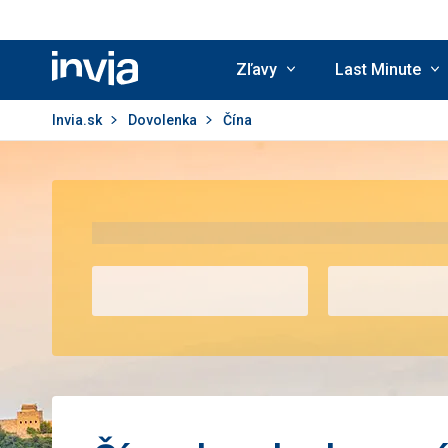
Zľavy
Last Minute
Invia.sk
Invia.sk
Dovolenka
Čína