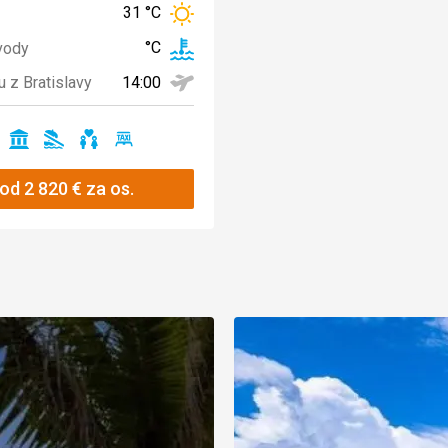
31 °C
°C
vody
14:00
u z Bratislavy
no
Ano
Ano
Ano
Ano
od
2 820
€
za os.