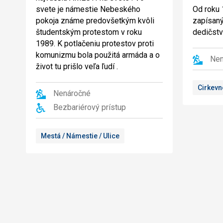
svete je námestie Nebeského
Od roku 
pokoja známe predovšetkým kvôli
zapísan
študentským protestom v roku
dedičst
1989. K potlačeniu protestov proti
komunizmu bola použitá armáda a o
Nen
život tu prišlo veľa ľudí .
Cirkevn
Nenáročné
Bezbariérový prístup
Mestá / Námestie / Ulice