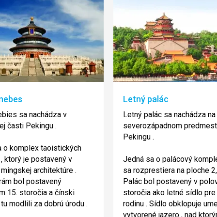
nebes
Letný palác
ebies sa nachádza v
Letný palác sa nachádza na
ej časti Pekingu .
severozápadnom predmest
Pekingu .
 o komplex taoistických
, ktorý je postavený v
Jedná sa o palácový komple
 mingskej architektúre .
sa rozprestiera na ploche 2
rám bol postavený
Palác bol postavený v polov
m 15. storočia a čínski
storočia ako letné sídlo pre
 tu modlili za dobrú úrodu .
rodinu . Sídlo obklopuje um
vytvorené jazero , nad ktor