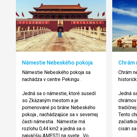
Námestie Nebeského pokoja
Chrám 
Námestie Nebeského pokoja sa
Chrám n
nachádza v centre Pekingu .
historick
Jedná sa o námestie, ktoré susedí
Jedná sa
so Zkázaným mestom a je
chrámov 
pomenované po bráne Nebeského
tradičnej
pokoja , nachádzajúce sa v severnej
Tento ch
časti námestia . Námestie má
začiatko
rozlohu 0,44 km2 a jedná sa o
cisári sa
najväčšiu AMESTI na svete . Vo