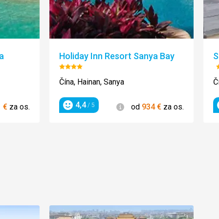
a
Holiday Inn Resort Sanya Bay
S
:
Hodnotenie:
4/5
Čína, Hainan, Sanya
Č
4,4
ie
Informácie
/ 5
1
€
za os.
od
934
€
za os.
Hodnotenie