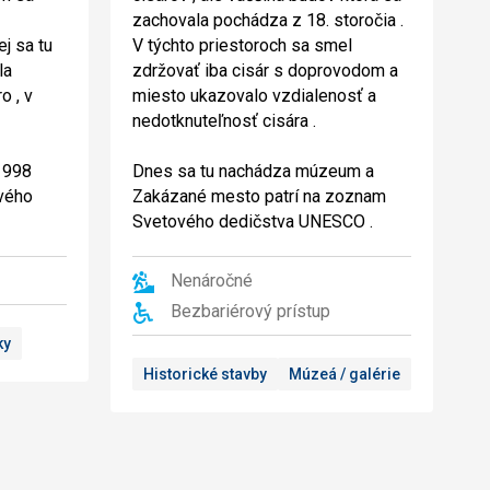
zachovala pochádza z 18. storočia .
j sa tu
V týchto priestoroch sa smel
la
zdržovať iba cisár s doprovodom a
o , v
miesto ukazovalo vzdialenosť a
nedotknuteľnosť cisára .
 1998
Dnes sa tu nachádza múzeum a
vého
Zakázané mesto patrí na zoznam
Svetového dedičstva UNESCO .
Nenáročné
Bezbariérový prístup
ky
Historické stavby
Múzeá / galérie