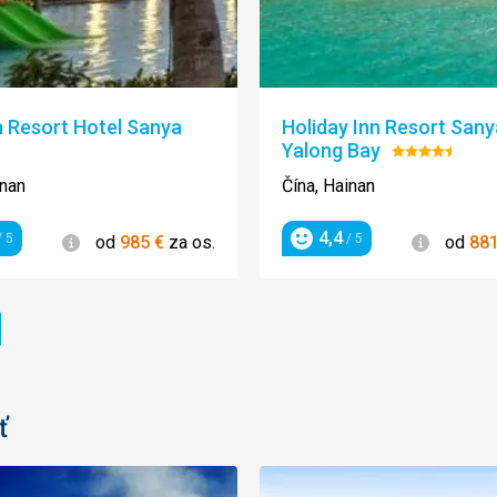
 Resort Hotel Sanya
Holiday Inn Resort Sany
Yalong Bay
enie:
Hodnotenie
4.5/5
inan
Čína, Hainan
4,4
Informácie
Informác
 5
/ 5
od
985
€
za os.
od
88
enie
Hodnotenie
ránka
ť