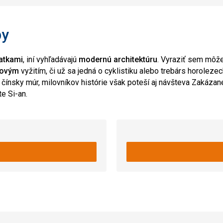
py
atkami
, iní vyhľadávajú
modernú architektúru
. Vyraziť sem môž
tovým
vyžitím, či už sa jedná o cyklistiku alebo trebárs horoleze
 čínsky múr, milovníkov histórie však poteší aj návšteva Zakáza
e Si-an.