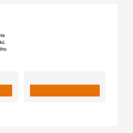
ete
ckú
ného