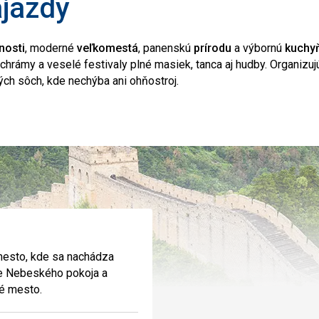
ájazdy
nosti
, moderné
veľkomestá
, panenskú
prírodu
a výbornú
kuchy
 chrámy a veselé festivaly plné masiek, tanca aj hudby. Organizujú
ých sôch, kde nechýba ani ohňostroj.
esto, kde sa nachádza
e Nebeského pokoja a
é mesto.