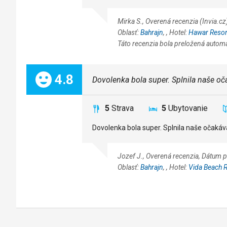
Mirka S., Overená recenzia (Invia
Oblasť:
Bahrajn
,
, Hotel:
Hawar Resor
Táto recenzia bola preložená autom
Celkom:
4.8
Dovolenka bola super. Splnila naše oč
5
Strava
5
Ubytovanie
Dovolenka bola super. Splnila naše očakáv
Jozef J., Overená recenzia, Dátum
Oblasť:
Bahrajn
,
, Hotel:
Vida Beach R