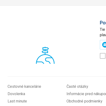
Po
Tie
pla
Zad
svo
e-
mai
(p
*
Cestovné kancelárie
Časté otázky
Dovolenka
Informácie pred nákup
Last minute
Obchodné podmienky