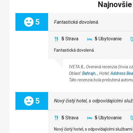
Najnovšie
Celkom:
5
Fantastická dovolená.
5
Strava
5
Ubytovanie
Fantastická dovolená.
IVETA B., Overená recenzia (Invia.
Oblasť:
Bahrajn
,
, Hotel:
Address Bea
Táto recenzia bola preložená autom
Celkom:
5
Nový čistý hotel, s odpovídajícími slu
5
Strava
5
Ubytovanie
Nový čistý hotel, s odpovídajícími službam