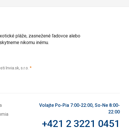
 exotické pláže, zasnežené ľadovce alebo
poskytneme nikomu inému.
(povinné)
Invia.sk, s.r.o.
*
a
Volajte Po-Pia 7:00-22:00, So-Ne 8:00-
22:00
omia
+421 2 3221 0451