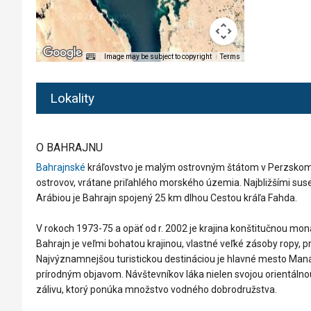
Image may be subject to copyright
Terms
Lokality
O BAHRAJNU
Bahrajnské
kráľovstvo je malým ostrovným štátom v Perzskom 
ostrovov, vrátane priľahlého morského územia. Najbližšími s
Arábiou je Bahrajn spojený 25 km dlhou Cestou kráľa Fahda.
V rokoch 1973-75 a opäť od r. 2002 je krajina konštitučnou mona
Bahrajn je veľmi bohatou krajinou, vlastné veľké zásoby ropy, pre
Najvýznamnejšou turistickou destináciou je hlavné mesto Ma
prírodným objavom. Návštevníkov láka nielen svojou orientáln
zálivu, ktorý ponúka množstvo vodného dobrodružstva.