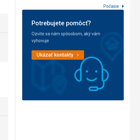
Počasie
Potrebujete pomôcť?
Ozvite sa nám spôsobom, aký vám
vyhovuje
Ukázať kontakty