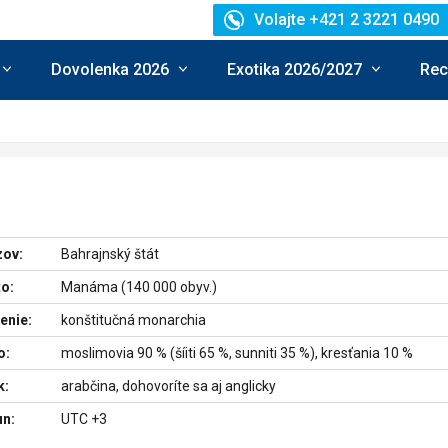
Volajte +421 2 3221 0490
Dovolenka 2026
Exotika 2026/2027
Rec
zov:
Bahrajnský štát
o:
Manáma (140 000 obyv.)
enie:
konštitučná monarchia
o:
moslimovia 90 % (šíiti 65 %, sunniti 35 %), kresťania 10 %
k:
arabčina, dohovoríte sa aj anglicky
un:
UTC +3