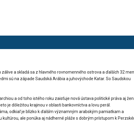
zálive a skladá sa z hlavného rovnomenného ostrova a ďalších 32 men
usedmi sú na západe Saudská Arábia a juhovýchode Katar. So Saudskou
rchiou a od toho istého roku zaisťuje nová ústava politické práva aj že
to je dôležitou krajinou v oblasti bankovníctva a lovu perál.
náma, odkiaľ je blízko k ďalším významným arabským pamiatkam a
ou kultúrou, ale ponúka aj nádherné pláže s dobrým prístupom k Perzsk