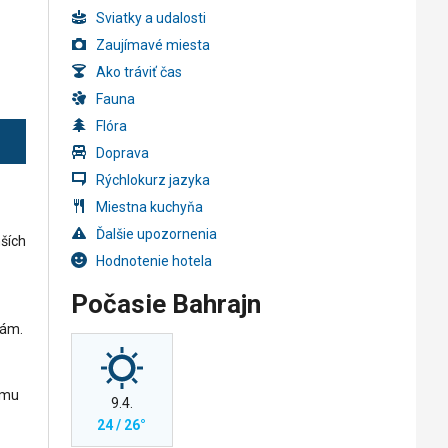
Sviatky a udalosti
Zaujímavé miesta
Ako tráviť čas
Fauna
Flóra
Doprava
Rýchlokurz jazyka
Miestna kuchyňa
Ďalšie upozornenia
ších
Hodnotenie hotela
Počasie Bahrajn
nám.
ému
9.4.
24 / 26°