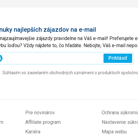
nuky najlepších zájazdov na e-mail
 najzaujímavejšie zájazdy pravidelne na Váš e-mail! Preferujete
vbu loďou? Vždy nájdete to, čo hľadáte. Nebojte, Váš e-mail ne
ajte
Prihlásiť
j
Súhlasím so zasielaním obchodných oznámení o produktoch spoločnosti 
l
ovinné)
Pre novinárov
Ochrana súkromi
om
Affiliate program
Nastavenie súkr
Kariéra
Mapa webu