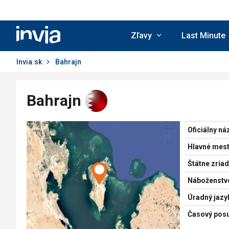
Invia.sk
Zľavy
Last Minute
Invia.sk
Bahrajn
Bahrajn
Oficiálny ná
Hlavné mest
Štátne zriad
Náboženstv
Úradný jazy
Časový pos