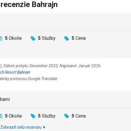
 recenzie Bahrajn
5
Okolie
5
Služby
5
Cena
cz), Dátum pobytu: December 2025, Napísané: Január 2026
ch Resort Bahrain
aticky pomocou Google Translate
žbami
5
Okolie
5
Služby
5
Cena
i
Zobraziť celú recenziu