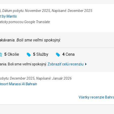
.cz), Dátum pobytu: November 2025, Napísané: December 2025
t by Mantis
aticky pomocou Google Translate
akávania. Boli sme veľmi spokojný.
5
Okolie
5
Služby
4
Cena
ania. Boli sme veľmi spokojný.
Zobraziť celú recenziu
 pobytu: December 2025, Napísané: Január 2026
esort Marassi Al Bahrain
Všetky recenzie Bahr