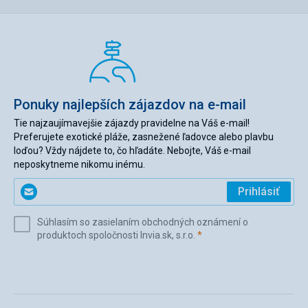
Ponuky najlepších zájazdov na e-mail
Tie najzaujímavejšie zájazdy pravidelne na Váš e-mail!
Preferujete exotické pláže, zasnežené ľadovce alebo plavbu
loďou? Vždy nájdete to, čo hľadáte. Nebojte, Váš e-mail
neposkytneme nikomu inému.
Zadajte
Prihlásiť
svoj
e-
Súhlasím so zasielaním obchodných oznámení o
mail
(povinné)
produktoch spoločnosti Invia.sk, s.r.o.
*
(povinné)
*