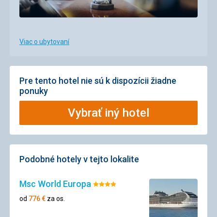
Viac o ubytovaní
Pre tento hotel nie sú k dispozícii žiadne
ponuky
Vybrať iný hotel
Podobné hotely v tejto lokalite
Msc World Europa
Hodnotenie:
4/5
od
776
€
za os.