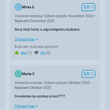
5,0
Mirka S.
/ 5
Hodnotenie
Overená recenzia
Dátum pobytu: November 2025
Napísané December 2025
Nový čistý hotel, s odpovídajícími službami
Nový čistý hotel, s odpovídajícími službami
Zobraziť viac
Bola táto recenzia užitočná?
Strava
5,0
/ 5
áno
(
1
)
nie
(
0
)
Ubytovanie
5,0
/ 5
Okolie
5,0
/ 5
5,0
Marta V.
/ 5
Hodnotenie
Služby
5,0
/ 5
Overená recenzia
Dátum pobytu: Október 2025
Napísané Október 2025
Cena
5,0
/ 5
Dovolenka na vysokej úrovni????
Pláž
Dovolenka na vysokej úrovni????
Zobraziť viac
Čistá, udržovaná pláž, plavčíci vždy pomáhlai s