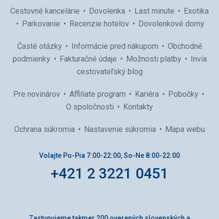
Cestovné kancelárie
Dovolenka
Last minute
Exotika
Parkovanie
Recenzie hotelov
Dovolenkové domy
Časté otázky
Informácie pred nákupom
Obchodné
podmienky
Fakturačné údaje
Možnosti platby
Invia
cestovateľský blog
Pre novinárov
Affiliate program
Kariéra
Pobočky
O spoločnosti
Kontakty
Ochrana súkromia
Nastavenie súkromia
Mapa webu
Volajte Po-Pia 7:00-22:00, So-Ne 8:00-22:00
+421 2 3221 0451
Zastupujeme takmer 200 overených slovenských a