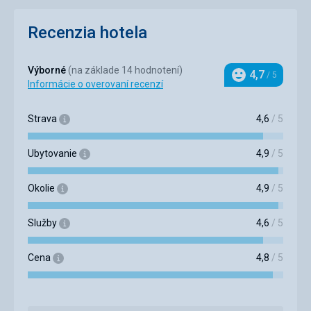
Recenzia hotela
Výborné
(na základe 14 hodnotení)
4,7
/ 5
Hodnotenie
Informácie o overovaní recenzí
Strava
4,6
/ 5
Ubytovanie
4,9
/ 5
Okolie
4,9
/ 5
Služby
4,6
/ 5
Cena
4,8
/ 5