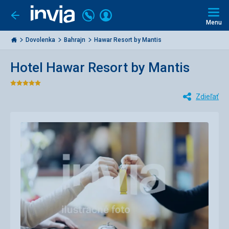
Volajte
Prihlásiť
Ísť
späť
+421
Menu
sa
2
Invia.sk
3221
Dovolenka
Bahrajn
Hawar Resort by Mantis
0477
Hotel Hawar Resort by Mantis
Hodnotenie:
Zdieľať
5/5