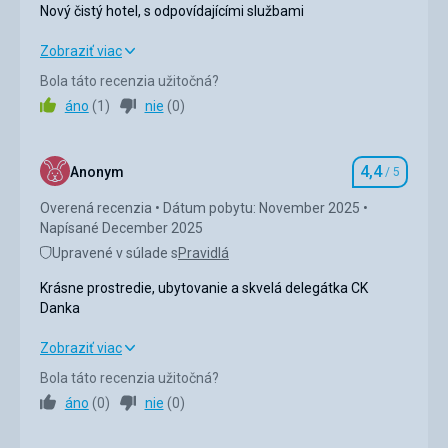
Nový čistý hotel, s odpovídajícími službami
Nový čistý hotel, s odpovídajícími službami
Zobraziť viac
Bola táto recenzia užitočná?
Strava
5,0
/ 5
áno
(
1
)
nie
(
0
)
Ubytovanie
5,0
/ 5
4,4
Okolie
5,0
/ 5
Anonym
/ 5
Hodnotenie
Overená recenzia
Dátum pobytu: November 2025
Služby
5,0
/ 5
Napísané December 2025
Cena
5,0
/ 5
Upravené v súlade s
Pravidlá
Krásne prostredie, ubytovanie a skvelá delegátka CK
Danka
Pláž
Čistá, udržovaná pláž, plavčíci vždy pomáhlai s přípravou
Krásne prostredie, ubytovanie a skvelá delegátka CK
Zobraziť viac
lehátek, ráno a večer čistili pláž a vodu u břehu, dokonalé
Danka
Bola táto recenzia užitočná?
Strava
Celkově pestrá rozmanitá strava, dostačující výběr a
áno
(
0
)
nie
(
0
)
Strava
3,0
/ 5
množství
Ubytovanie
5,0
/ 5