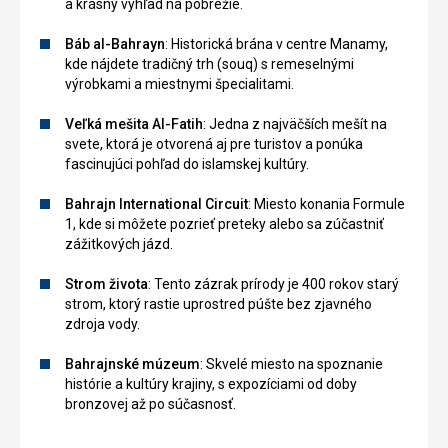
a krásny výhľad na pobrežie.
Báb al-Bahrayn
: Historická brána v centre Manamy,
kde nájdete tradičný trh (souq) s remeselnými
výrobkami a miestnymi špecialitami.
Veľká mešita Al-Fatih
: Jedna z najväčších mešít na
svete, ktorá je otvorená aj pre turistov a ponúka
fascinujúci pohľad do islamskej kultúry.
Bahrajn International Circuit
: Miesto konania Formule
1, kde si môžete pozrieť preteky alebo sa zúčastniť
zážitkových jázd.
Strom života
: Tento zázrak prírody je 400 rokov starý
strom, ktorý rastie uprostred púšte bez zjavného
zdroja vody.
Bahrajnské múzeum
: Skvelé miesto na spoznanie
histórie a kultúry krajiny, s expozíciami od doby
bronzovej až po súčasnosť.