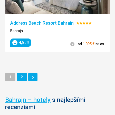
Address Beach Resort Bahrain
Hodnotenie:
5/5
Bahrajn
4,8
/ 5
Informácie
od
1 095
€
za os.
Hodnotenie
Ďalšie
Stránka
Stránka
1
2
Stránka
Bahrajn – hotely
s najlepšími
recenziami