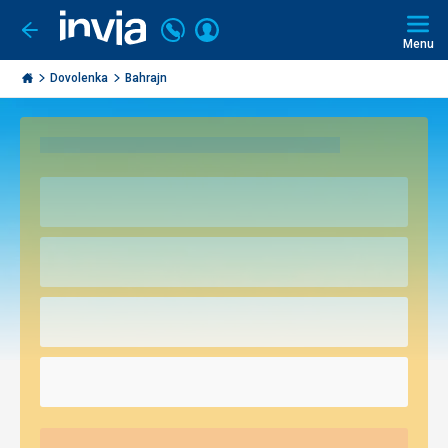
Volajte
Prihlásiť
Ísť
späť
+421
Menu
sa
2
Invia.sk
3221
Dovolenka
Bahrajn
0493