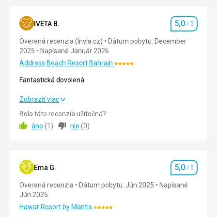
5,0
IVETA B.
/ 5
Hodnotenie
Overená recenzia (Invia.cz)
Dátum pobytu: December
2025
Napísané Január 2026
Address Beach Resort Bahrain
Hodnotenie:
5/5
Fantastická dovolená.
Fantastická dovolená.
Zobraziť viac
Bola táto recenzia užitočná?
Strava
5,0
/ 5
áno
(
1
)
nie
(
0
)
Ubytovanie
5,0
/ 5
Okolie
5,0
/ 5
5,0
Ema G.
/ 5
Hodnotenie
Služby
5,0
/ 5
Overená recenzia
Dátum pobytu: Jún 2025
Napísané
Jún 2025
Cena
5,0
/ 5
Hawar Resort by Mantis
Hodnotenie: