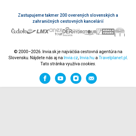
Zastupujeme takmer 200 overených slovenských a
zahraničných cestovných kancelárií
© 2000–2026. Invia.sk je najväčšia cestovná agentúra na
Slovensku. Nájdete nás aj na
Invia.cz
,
Invia.hu
a
Travelplanet.pl
.
Tato stránka využíva
cookies
.
Facebook
YouTube
Instagram
Odporučiť