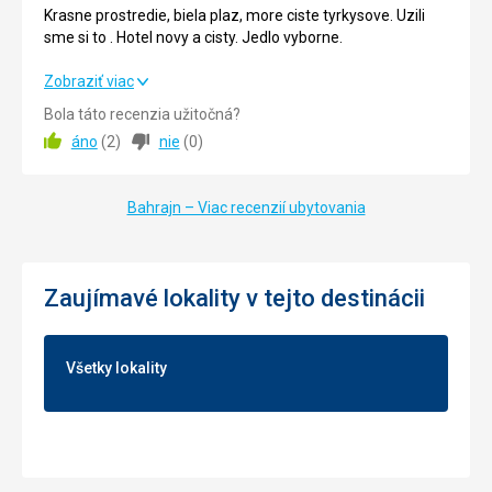
5/5
Krasne prostredie, biela plaz, more ciste tyrkysove. Uzili
sme si to . Hotel novy a cisty. Jedlo vyborne.
Krasne prostredie, biela plaz, more ciste tyrkysove. Uzili
Zobraziť viac
sme si to . Hotel novy a cisty. Jedlo vyborne.
Bola táto recenzia užitočná?
áno
(
2
)
nie
(
0
)
Strava
5,0
/ 5
Ubytovanie
5,0
/ 5
Bahrajn – Viac recenzií ubytovania
Okolie
5,0
/ 5
Služby
5,0
/ 5
Zaujímavé lokality v tejto destinácii
Cena
5,0
/ 5
Všetky lokality