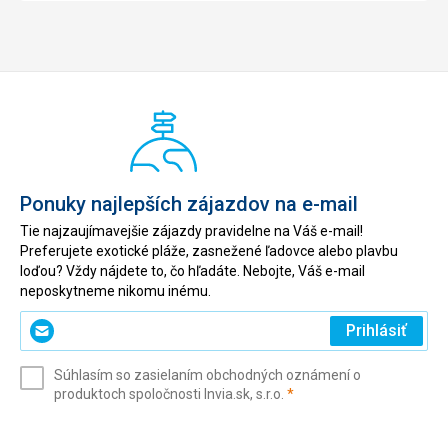
Ponuky najlepších zájazdov na e-mail
Tie najzaujímavejšie zájazdy pravidelne na Váš e-mail!
Preferujete exotické pláže, zasnežené ľadovce alebo plavbu
loďou? Vždy nájdete to, čo hľadáte. Nebojte, Váš e-mail
neposkytneme nikomu inému.
Zadajte
Prihlásiť
svoj
e-
Súhlasím so zasielaním obchodných oznámení o
mail
(povinné)
produktoch spoločnosti Invia.sk, s.r.o.
*
(povinné)
*