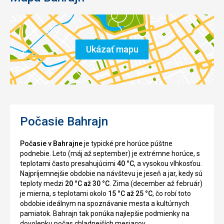
Ukázať mapu
Počasie Bahrajn
Počasie v Bahrajne
je typické pre horúce púštne
podnebie. Leto (máj až september) je extrémne horúce, s
teplotami často presahujúcimi
40 °C
, a vysokou vlhkosťou.
Najpríjemnejšie obdobie na návštevu je jeseň a jar, kedy sú
teploty medzi
20 °C až 30 °C
. Zima (december až február)
je mierna, s teplotami okolo
15 °C až 25 °C
, čo robí toto
obdobie ideálnym na spoznávanie mesta a kultúrnych
pamiatok. Bahrajn tak ponúka najlepšie podmienky na
dovolenku počas chladnejších mesiacov.