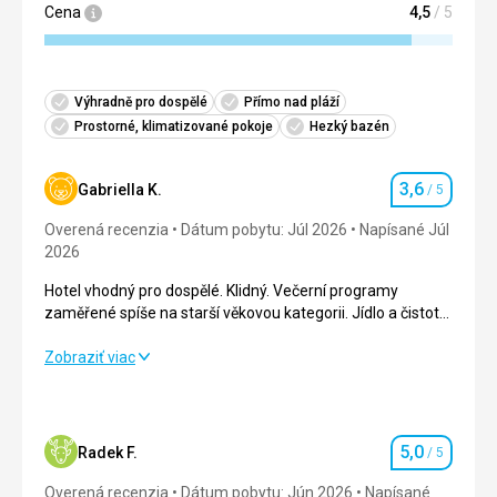
Cena
4,5
/ 5
Výhradně pro dospělé
Přímo nad pláží
Prostorné, klimatizované pokoje
Hezký bazén
3,6
Gabriella K.
/ 5
Hodnotenie
Overená recenzia
Dátum pobytu: Júl 2026
Napísané Júl
2026
Hotel vhodný pro dospělé. Klidný. Večerní programy
zaměřené spíše na starší věkovou kategorii. Jídlo a čistota
byly vynikající.
Hotel vhodný pro dospělé. Klidný. Večerní programy
Zobraziť viac
zaměřené spíše na starší věkovou kategorii. Jídlo a čistota
byly vynikající.
Strava
5,0
/ 5
5,0
Radek F.
/ 5
Hodnotenie
Ubytovanie
3,0
/ 5
Overená recenzia
Dátum pobytu: Jún 2026
Napísané