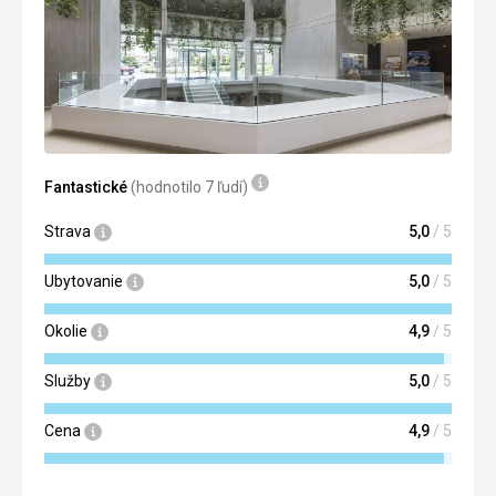
Fantastické
(hodnotilo 7 ľudí)
Strava
5,0
/ 5
Ubytovanie
5,0
/ 5
Okolie
4,9
/ 5
Služby
5,0
/ 5
Cena
4,9
/ 5