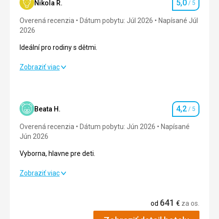
5,0
Nikola R.
/ 5
Hodnotenie
Overená recenzia
Dátum pobytu: Júl 2026
Napísané Júl
2026
Ideální pro rodiny s dětmi.
Ideální pro rodiny s dětmi.
Zobraziť viac
Strava
5,0
/ 5
Ubytovanie
5,0
/ 5
4,2
Beata H.
/ 5
Hodnotenie
Okolie
5,0
/ 5
Overená recenzia
Dátum pobytu: Jún 2026
Napísané
Jún 2026
Služby
5,0
/ 5
Vyborna, hlavne pre deti.
Cena
5,0
/ 5
Vyborna, hlavne pre deti.
Zobraziť viac
Strava
4,0
/ 5
Pláž
641
od
€
za os.
Výborné.
Ubytovanie
4,0
/ 5
Strava