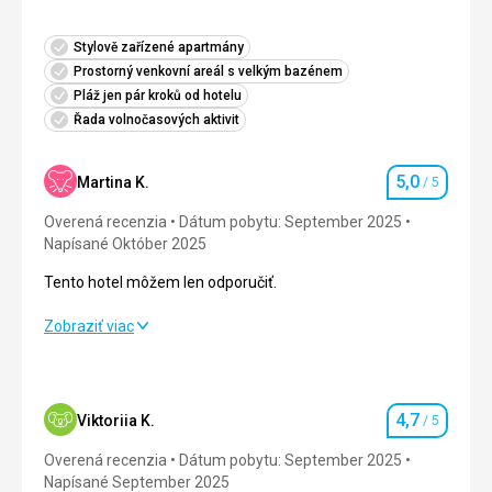
Stylově zařízené apartmány
Prostorný venkovní areál s velkým bazénem
Pláž jen pár kroků od hotelu
Řada volnočasových aktivit
5,0
Martina K.
/ 5
Hodnotenie
Overená recenzia
Dátum pobytu: September 2025
Napísané Október 2025
Tento hotel môžem len odporučiť.
Tento hotel môžem len odporučiť.
Zobraziť viac
Strava
5,0
/ 5
Ubytovanie
5,0
/ 5
4,7
Viktoriia K.
/ 5
Hodnotenie
Okolie
5,0
/ 5
Overená recenzia
Dátum pobytu: September 2025
Napísané September 2025