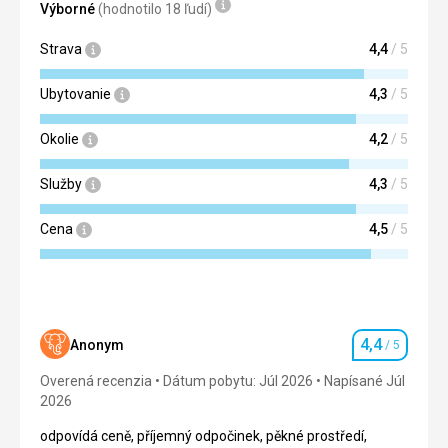
Výborné
(hodnotilo 18 ľudí)
Strava
4,4
/ 5
Ubytovanie
4,3
/ 5
Okolie
4,2
/ 5
Služby
4,3
/ 5
Cena
4,5
/ 5
4,4
Anonym
/ 5
Hodnotenie
Overená recenzia
Dátum pobytu: Júl 2026
Napísané Júl
2026
odpovídá ceně, příjemný odpočinek, pěkné prostředí,