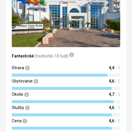
Cena
5,0
/ 5
Fantastické
(hodnotilo 10 ľudí)
Strava
4,4
/ 5
Ubytovanie
4,6
/ 5
Okolie
4,7
/ 5
Služby
4,6
/ 5
Cena
4,6
/ 5