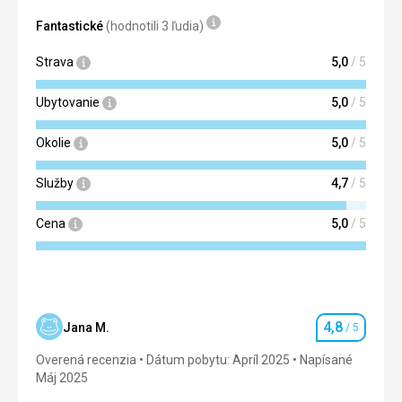
zvykem u jiných zařízení.
Fantastické
(hodnotili 3 ľudia)
Táto recenzia bola preložená automaticky pomocou
Strava
5,0
/ 5
Google Translate
Ubytovanie
5,0
/ 5
Okolie
5,0
/ 5
Služby
4,7
/ 5
Cena
5,0
/ 5
4,8
Jana M.
/ 5
Hodnotenie
Overená recenzia
Dátum pobytu: Apríl 2025
Napísané
Máj 2025