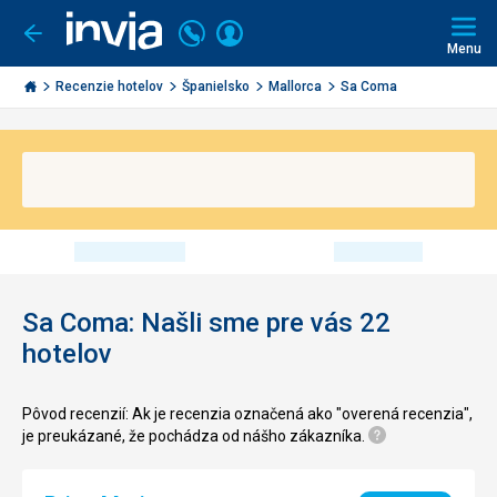
Volajte
Prihlásiť
Ísť
späť
+421
Menu
sa
2
Invia.sk
3221
Recenzie hotelov
Španielsko
Mallorca
Sa Coma
0491
Sa Coma: Našli sme pre vás 22
hotelov
Pôvod recenzií: Ak je recenzia označená ako "overená recenzia",
je preukázané, že pochádza od nášho zákazníka.