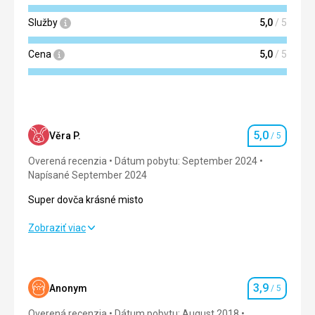
Služby
5,0
/ 5
Cena
5,0
/ 5
5,0
Věra P.
/ 5
Hodnotenie
Overená recenzia
Dátum pobytu: September 2024
Napísané September 2024
Super dovča krásné misto
Super dovča krásné misto
Zobraziť viac
Strava
5,0
/ 5
Ubytovanie
5,0
/ 5
3,9
Anonym
/ 5
Hodnotenie
Okolie
5,0
/ 5
Overená recenzia
Dátum pobytu: August 2018