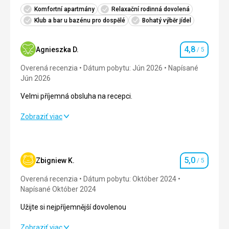
Komfortní apartmány
Relaxační rodinná dovolená
Klub a bar u bazénu pro dospělé
Bohatý výběr jídel
4,8
Agnieszka D.
/ 5
Hodnotenie
Overená recenzia
Dátum pobytu: Jún 2026
Napísané
Jún 2026
Velmi příjemná obsluha na recepci.
Velmi příjemná obsluha na recepci.
Zobraziť viac
Strava
5,0
/ 5
Ubytovanie
5,0
/ 5
5,0
Zbigniew K.
/ 5
Hodnotenie
Okolie
5,0
/ 5
Overená recenzia
Dátum pobytu: Október 2024
Napísané Október 2024
Služby
4,0
/ 5
Užijte si nejpříjemnější dovolenou
Cena
4,0
/ 5
Užijte si nejpříjemnější dovolenou
Zobraziť viac