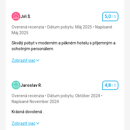
5,0
Jiří Š.
/ 5
Hodnotenie
Overená recenzia
Dátum pobytu: Máj 2025
Napísané
Máj 2025
Skvělý pobyt v moderním a pěkném hotelu s příjemným a
ochotným personálem.
Skvělý pobyt v moderním a pěkném hotelu s příjemným a
Zobraziť viac
ochotným personálem.
Strava
5,0
/ 5
4,8
Jaroslav R.
/ 5
Hodnotenie
Ubytovanie
5,0
/ 5
Overená recenzia
Dátum pobytu: Október 2024
Okolie
5,0
/ 5
Napísané November 2024
Krásná dovolená .
Služby
5,0
/ 5
Krásná dovolená .
Zobraziť viac
Cena
5,0
/ 5