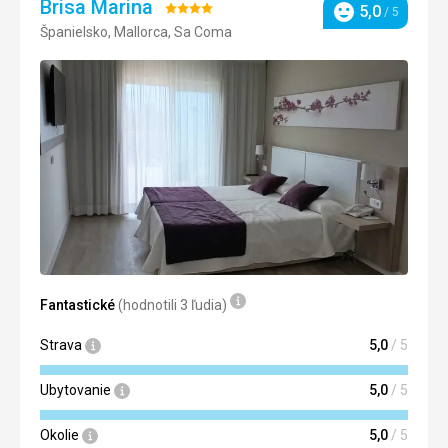
Brisa Marina
Hodnotenie:
5,0
/ 5
Hodnotenie
Španielsko, Mallorca, Sa Coma
4/5
Fantastické
(hodnotili 3 ľudia)
Strava
5,0
/ 5
Ubytovanie
5,0
/ 5
Okolie
5,0
/ 5