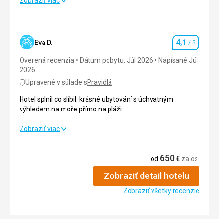
Spokojnosť celej rodiny
Zobraziť viac
Google Translate
Strava
4,0
/ 5
Ubytovanie
4,0
/ 5
4,1
Eva D.
/ 5
Hodnotenie
Okolie
5,0
/ 5
Overená recenzia
Dátum pobytu: Júl 2026
Napísané Júl
2026
Služby
4,0
/ 5
Upravené v súlade s
Pravidlá
Cena
4,0
/ 5
Hotel splnil co slíbil: krásné ubytování s úchvatným
výhledem na moře přímo na pláži.
Hotel splnil co slíbil: krásné ubytování s úchvatným
Zobraziť viac
výhledem na moře přímo na pláži.
650
Strava
3,0
/ 5
od
€
za os.
Zobraziť detail hotelu
Ubytovanie
4,0
/ 5
Zobraziť všetky recenzie
Okolie
5,0
/ 5
Služby
4,0
/ 5