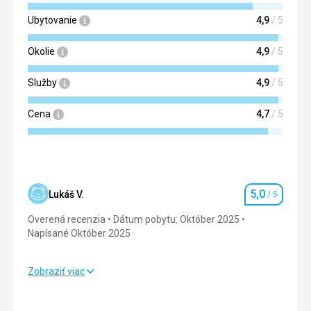
Ubytovanie
4,9
/ 5
Okolie
4,9
/ 5
Služby
4,9
/ 5
Cena
4,7
/ 5
5,0
Lukáš V.
/ 5
Hodnotenie
Overená recenzia
Dátum pobytu: Október 2025
Napísané Október 2025
Zobraziť viac
Strava
5,0
/ 5