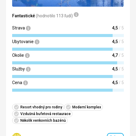
Strava výborná
Ubytovanie
Fantastické
(hodnotilo 113 ľudí)
Krása
Služby
Strava
4,5
/ 5
Mile recepcne aj casnici ☺️
Ubytovanie
4,5
/ 5
Okolie
4,7
/ 5
Služby
4,5
/ 5
Cena
4,5
/ 5
Resort vhodný pro rodiny
Moderní komplex
Vzdušná bufetová restaurace
Několik venkovních bazénů