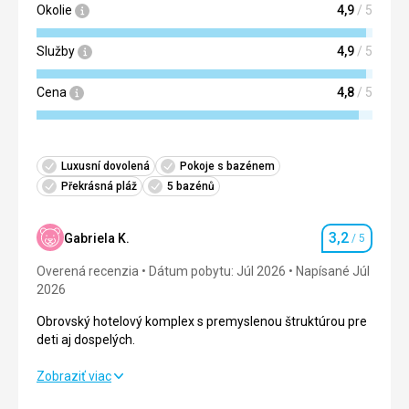
Okolie
4,9
/ 5
Služby
4,9
/ 5
Cena
4,8
/ 5
Luxusní dovolená
Pokoje s bazénem
Překrásná pláž
5 bazénů
3,2
Gabriela K.
/ 5
Hodnotenie
Overená recenzia
Dátum pobytu: Júl 2026
Napísané Júl
2026
Obrovský hotelový komplex s premyslenou štruktúrou pre
deti aj dospelých.
Obrovský hotelový komplex s premyslenou štruktúrou pre
Zobraziť viac
deti aj dospelých.