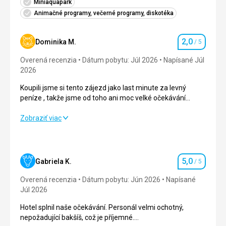
Miniaquapark
Animačné programy, večerné programy, diskotéka
2,0
Dominika M.
/ 5
Hodnotenie
Overená recenzia
Dátum pobytu: Júl 2026
Napísané Júl
2026
Koupili jsme si tento zájezd jako last minute za levný
peníze , takže jsme od toho ani moc velké očekávání
neměli. Ale čekali jsme , že když je to 5hvězda, tak to tak
podle toho bude vypadat. Znovu bychom do tohoto hotelu
Koupili jsme si tento zájezd jako last minute za levný
Zobraziť viac
nejeli. Nedoporučili lidem? Co hledání noční zábavu,
peníze , takže jsme od toho ani moc velké očekávání
hrozná nuda a nic se neděje.
neměli. Ale čekali jsme , že když je to 5hvězda, tak to tak
podle toho bude vypadat. Znovu bychom do tohoto hotelu
nejeli. Nedoporučili lidem? Co hledání noční zábavu,
5,0
Gabriela K.
/ 5
Hodnotenie
hrozná nuda a nic se neděje.
Overená recenzia
Dátum pobytu: Jún 2026
Napísané
Strava
1,0
/ 5
Júl 2026
Hotel splnil naše očekávání. Personál velmi ochotný,
Ubytovanie
2,0
/ 5
nepožadující bakšíš, což je příjemné.