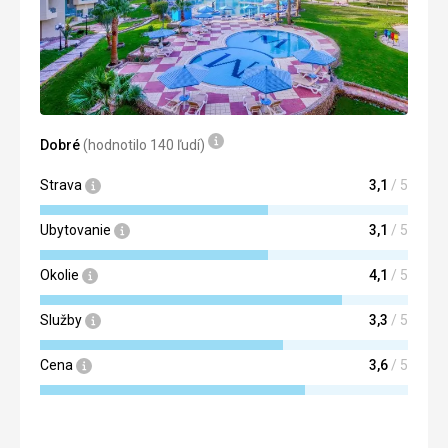
Služby
V pohodě
Táto recenzia bola preložená automaticky pomocou
Google Translate
Dobré
(hodnotilo 140 ľudí)
Strava
3,1
/ 5
Ubytovanie
3,1
/ 5
Okolie
4,1
/ 5
Služby
3,3
/ 5
Cena
3,6
/ 5