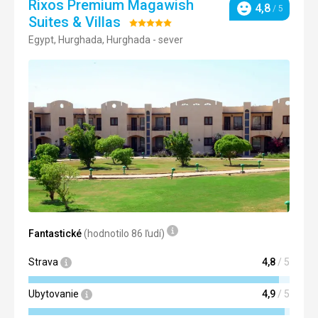
Rixos Premium Magawish
4,8
/ 5
Hodnotenie
Suites & Villas
Hodnotenie:
Egypt, Hurghada, Hurghada - sever
5/5
Fantastické
(hodnotilo 86 ľudí)
Strava
4,8
/ 5
Ubytovanie
4,9
/ 5