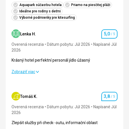
Aquapark súčasťou hotela
Priamo na piesčitej pláži
Ideálne pre rodiny s deťmi
Výborné podmienky pre kitesurfing
5,0
Lenka H.
/ 5
Hodnotenie
Overená recenzia
Dátum pobytu: Júl 2026
Napísané Júl
2026
Krásný hotel perfektní personál jídlo úžasný
Krásný hotel perfektní personál jídlo úžasný
Zobraziť viac
Strava
5,0
/ 5
Ubytovanie
5,0
/ 5
3,8
Tomáš K.
/ 5
Hodnotenie
Okolie
5,0
/ 5
Overená recenzia
Dátum pobytu: Júl 2026
Napísané Júl
2026
Služby
5,0
/ 5
Zlepšit služby při check- outu, informační oblast