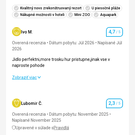
Kvalitný novo zrekonštruovaný rezort
U piesočné pláže
Nákupné možnosti v hoteli
Mini ZOO
Aquapark
4,7
Ivo M.
/ 5
Hodnotenie
Overená recenzia
Dátum pobytu: Júl 2026
Napísané Júl
2026
Jidlo perfektni,more trosku hur pristupne,jinak vse v
naproste pohode
Jidlo perfektni,more trosku hur pristupne,jinak vse v
Zobraziť viac
naproste pohode
Strava
5,0
/ 5
2,3
Lubomir Č.
/ 5
Hodnotenie
Ubytovanie
4,0
/ 5
Overená recenzia
Dátum pobytu: November 2025
Okolie
4,0
/ 5
Napísané November 2025
Upravené v súlade s
Pravidlá
Služby
5,0
/ 5