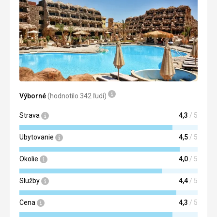
Ubytovanie
:)
Služby
:)
Výborné
(hodnotilo 342 ľudí)
Strava
4,3
/ 5
Ubytovanie
4,5
/ 5
Okolie
4,0
/ 5
Služby
4,4
/ 5
Cena
4,3
/ 5