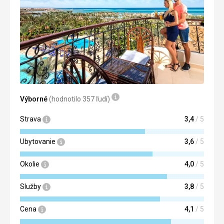
Ubytovanie
Pokoje ve stavu před rekonstrukcí
Služby
Manažerka kvality a delegát cestovky, byli velmi dobří
Táto recenzia bola preložená automaticky pomocou
Google Translate
Výborné
(hodnotilo 357 ľudí)
Strava
3,4
/ 5
Ubytovanie
3,6
/ 5
Okolie
4,0
/ 5
Služby
3,8
/ 5
Cena
4,1
/ 5