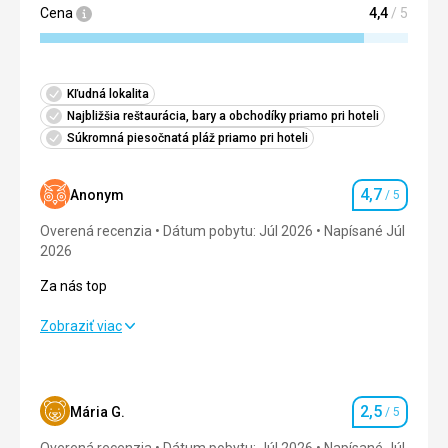
Cena
4,4
/ 5
Kľudná lokalita
Najbližšia reštaurácia, bary a obchodíky priamo pri hoteli
Súkromná piesočnatá pláž priamo pri hoteli
4,7
Anonym
/ 5
Hodnotenie
Overená recenzia
Dátum pobytu: Júl 2026
Napísané Júl
2026
Za nás top
Za nás top
Zobraziť viac
Strava
5,0
/ 5
Ubytovanie
5,0
/ 5
2,5
Mária G.
/ 5
Hodnotenie
Okolie
4,0
/ 5
Overená recenzia
Dátum pobytu: Júl 2026
Napísané Júl