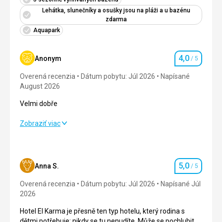
Lehátka, slunečníky a osušky jsou na pláži a u bazénu
Služby
zdarma
Služby hotelů byly výborné co se týče personálu a recepce
Aquapark
se vším ochodně pomohli navedli ukázali a domluvili se.
Pozitivní věc za mne.
4,0
Táto recenzia bola preložená automaticky pomocou
Anonym
/ 5
Hodnotenie
Google Translate
Overená recenzia
Dátum pobytu: Júl 2026
Napísané
August 2026
Velmi dobře
Velmi dobře
Zobraziť viac
Strava
4,0
/ 5
Ubytovanie
3,0
/ 5
5,0
Anna S.
/ 5
Hodnotenie
Okolie
5,0
/ 5
Overená recenzia
Dátum pobytu: Júl 2026
Napísané Júl
2026
Služby
4,0
/ 5
Hotel El Karma je přesně ten typ hotelu, který rodina s
dětmi potřebuje; nikdy se tu nenudíte. Může se pochlubit