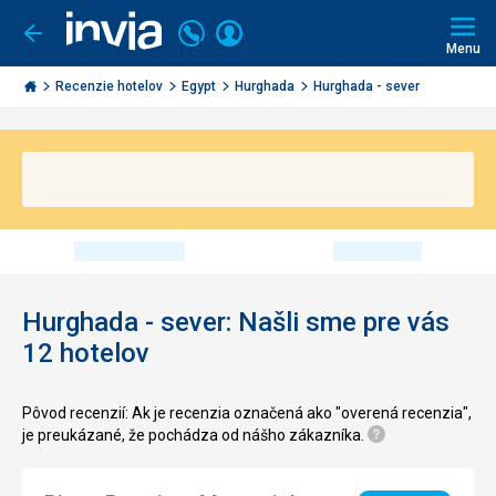
Volajte
Prihlásiť
Ísť
späť
+421
Menu
sa
2
Invia.sk
3221
Recenzie hotelov
Egypt
Hurghada
Hurghada - sever
0491
Hurghada - sever: Našli sme pre vás
12 hotelov
Pôvod recenzií: Ak je recenzia označená ako "overená recenzia",
je preukázané, že pochádza od nášho zákazníka.