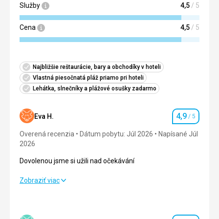
Služby
4,5
/ 5
Cena
4,5
/ 5
Najbližšie reštaurácie, bary a obchodíky v hoteli
Vlastná piesočnatá pláž priamo pri hoteli
Lehátka, slnečníky a plážové osušky zadarmo
4,9
Eva H.
/ 5
Hodnotenie
Overená recenzia
Dátum pobytu: Júl 2026
Napísané Júl
2026
Dovolenou jsme si užili nad očekávání
Dovolenou jsme si užili nad očekávání
Zobraziť viac
Strava
4,0
/ 5