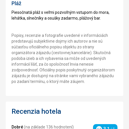
Pláž
Piesočnatá pláž s veľmi pozvoľným vstupom do mora,
lehátka, slnečníky a osušky zadarmo, plážový bar.
Popisy, recenzie a fotografie uvedené v informáciách
predstavujú subjektívne dojmy ich autorov a nie sú
súčasťou oficiálneho popisu objektu zo strany
organizátora zájazdu (cestovnej kancelárie). Skutočná
podoba izieb a ich vybavenia sa môže od uvedených
informácií líšiť, za čo spoločnosť Invia nenesie
zodpovednosť. Oficiálny popis poskytnutý organizátorom
zájazdu je dostupný na stránke vami vybraného zájazdu
po zadaní termínu, o ktorý máte záujem.
Recenzia hotela
Dobré
(na základe 136 hodnotení)
3,1