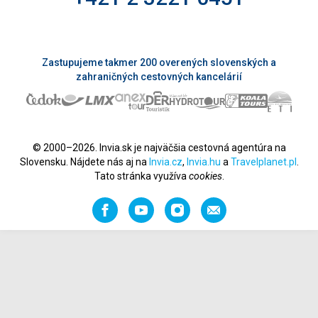
Zastupujeme takmer 200 overených slovenských a
zahraničných cestovných kancelárií
© 2000–2026. Invia.sk je najväčšia cestovná agentúra na
Slovensku. Nájdete nás aj na
Invia.cz
,
Invia.hu
a
Travelplanet.pl
.
Tato stránka využíva
cookies
.
Facebook
YouTube
Instagram
Odporučiť