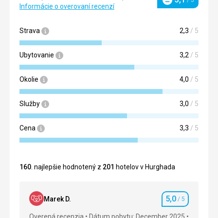
/ 5
Hodnotenie
Informácie o overovaní recenzí
Strava
2,3
/ 5
Ubytovanie
3,2
/ 5
Okolie
4,0
/ 5
Služby
3,0
/ 5
Cena
3,3
/ 5
160
. najlepšie hodnotený z
201
hotelov v Hurghada
5,0
Marek D.
/ 5
Hodnotenie
Overená recenzia
Dátum pobytu: December 2025