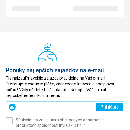
Ponuky najlepších zájazdov na e-mail
Tie najzaujímavejšie zájazdy pravidelne na Váš e-mail!
Preferujete exotické pláže, zasnežené ľadovce alebo plavbu
loďou? Vždy nájdete to, čo hľadáte. Nebojte, Váš e-mail
neposkytneme nikomu inému.
Zadajte
Prihlásiť
svoj
e-
Súhlasím so zasielaním obchodných oznámení o
mail
(povinné)
produktoch spoločnosti Invia.sk, s.r.o.
*
(povinné)
*