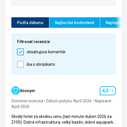
2 hodiny, než nabral cestující.
Strava
5,0
/ 5
Podľa dátumu
Najhoršie hodnotené
Najlepšie 
Ubytovanie
5,0
/ 5
Okolie
5,0
/ 5
Filtrovať recenzie
Služby
5,0
/ 5
obsahujúce komentár
Cena
5,0
/ 5
iba s obrázkami
Pláž
Pláž je trochu oblázková, ale velmi krásná. Dostatek
lehátek, barů a příjemná atmosféra.
4,0
Anonym
/ 5
Hodnotenie
Strava
Overená recenzia
Dátum pobytu: Apríl 2026
Napísané
Snídaně byla vždy stejná, ale pestrá. Obědy a večeře
Apríl 2026
byly velmi oblíbené. Byly to chutné jídlo.
Skvělý hotel za skvělou cenu (last minute duben 2026 za
Ubytovanie
2100). Dobrá infrastruktura, velký bazén, dobré aquaparky,
Velmi hezké místo. Pěkný personál a opravdu