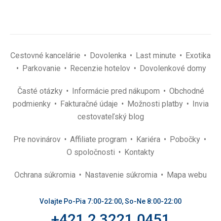
Cestovné kancelárie
Dovolenka
Last minute
Exotika
Parkovanie
Recenzie hotelov
Dovolenkové domy
Časté otázky
Informácie pred nákupom
Obchodné
podmienky
Fakturačné údaje
Možnosti platby
Invia
cestovateľský blog
Pre novinárov
Affiliate program
Kariéra
Pobočky
O spoločnosti
Kontakty
Ochrana súkromia
Nastavenie súkromia
Mapa webu
Volajte Po-Pia 7:00-22:00, So-Ne 8:00-22:00
+421 2 3221 0451