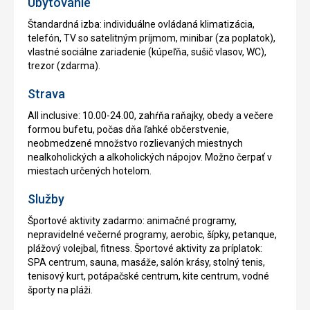
Ubytovanie
Štandardná izba: individuálne ovládaná klimatizácia,
telefón, TV so satelitným príjmom, minibar (za poplatok),
vlastné sociálne zariadenie (kúpeľňa, sušič vlasov, WC),
trezor (zdarma).
Strava
All inclusive: 10.00-24.00, zahŕňa raňajky, obedy a večere
formou bufetu, počas dňa ľahké občerstvenie,
neobmedzené množstvo rozlievaných miestnych
nealkoholických a alkoholických nápojov. Možno čerpať v
miestach určených hotelom.
Služby
Športové aktivity zadarmo: animačné programy,
nepravidelné večerné programy, aerobic, šípky, petanque,
plážový volejbal, fitness. Športové aktivity za príplatok:
SPA centrum, sauna, masáže, salón krásy, stolný tenis,
tenisový kurt, potápačské centrum, kite centrum, vodné
športy na pláži.