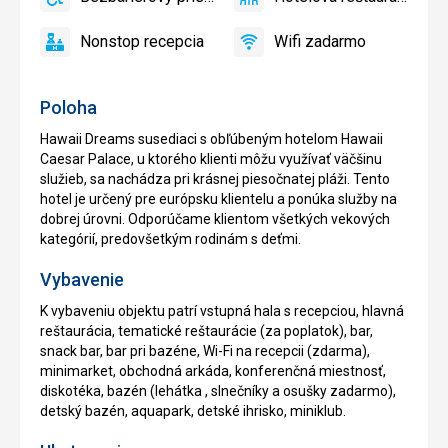
zadarmo
áno
Bezbariérový
áno
Hotelová
prístup
reštaurácia
Nonstop recepcia
Wifi zadarmo
áno
Nonstop
áno
Wifi
recepcia
zadarmo
Poloha
Hawaii Dreams susediaci s obľúbeným hotelom Hawaii
Caesar Palace, u ktorého klienti môžu využívať väčšinu
služieb, sa nachádza pri krásnej piesočnatej pláži. Tento
hotel je určený pre európsku klientelu a ponúka služby na
dobrej úrovni. Odporúčame klientom všetkých vekových
kategórií, predovšetkým rodinám s deťmi.
Vybavenie
K vybaveniu objektu patrí vstupná hala s recepciou, hlavná
reštaurácia, tematické reštaurácie (za poplatok), bar,
snack bar, bar pri bazéne, Wi-Fi na recepcii (zdarma),
minimarket, obchodná arkáda, konferenčná miestnosť,
diskotéka, bazén (lehátka , slnečníky a osušky zadarmo),
detský bazén, aquapark, detské ihrisko, miniklub.