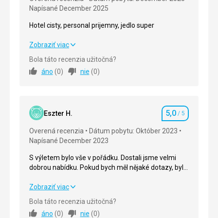
Napísané December 2025
Hotel cisty, personal prijemny, jedlo super
Hotel cisty, personal prijemny, jedlo super
Zobraziť viac
Bola táto recenzia užitočná?
Strava
5,0
/ 5
áno
(
0
)
nie
(
0
)
Ubytovanie
5,0
/ 5
Okolie
5,0
/ 5
5,0
Eszter H.
/ 5
Hodnotenie
Služby
5,0
/ 5
Overená recenzia
Dátum pobytu: Október 2023
Napísané December 2023
Cena
5,0
/ 5
S výletem bylo vše v pořádku. Dostali jsme velmi
dobrou nabídku. Pokud bych měl nějaké dotazy, byli
ochotní nám pomoci. Jedna věc se mi nelíbila, že na
cestě domů trvalo tramvajovému autobusu více než
S výletem bylo vše v pořádku. Dostali jsme velmi
Zobraziť viac
2 hodiny, než nabral cestující.
dobrou nabídku. Pokud bych měl nějaké dotazy, byli
Bola táto recenzia užitočná?
ochotní nám pomoci. Jedna věc se mi nelíbila, že na
áno
(
0
)
nie
(
0
)
cestě domů trvalo tramvajovému autobusu více než