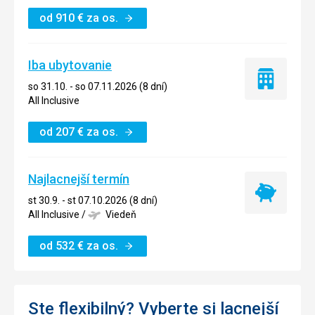
od
910
€
za os.
Iba ubytovanie
Iba
so 31.10. - so 07.11.2026 (8 dní)
ubytovanie
All Inclusive
od
207
€
za os.
Najlacnejší termín
Najlacnejší
st 30.9. - st 07.10.2026 (8 dní)
termín
All Inclusive
/
Viedeň
od
532
€
za os.
Ste flexibilný? Vyberte si lacnejší