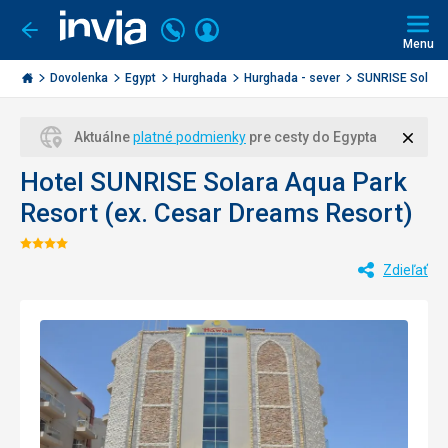
Volajte
Prihlásiť
Ísť
späť
+421
Menu
sa
2
Invia.sk
3221
Dovolenka
Egypt
Hurghada
Hurghada - sever
SUNRISE Solara 
0477
Zavri
Aktuálne
platné podmienky
pre cesty do Egypta
Hotel SUNRISE Solara Aqua Park
Resort (ex. Cesar Dreams Resort)
Hodnotenie:
Zdieľať
4/5