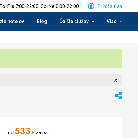
Po-Pia 7:00-22:00, So-Ne 8:00-22:00
Prihlásiť sa
ie hotelov
Blog
Ďalšie služby
Viac
Zavrieť
enie:
Zdieľať
533
od
€
za os.