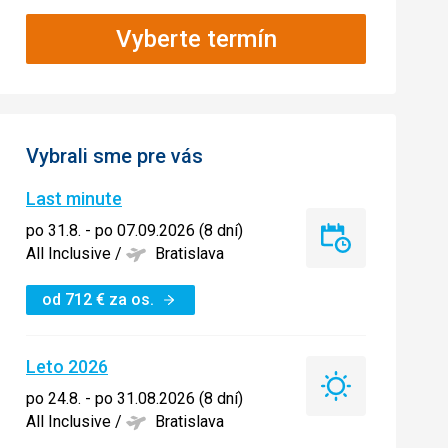
Vyberte termín
Vybrali sme pre vás
Last minute
po 31.8. - po 07.09.2026 (8 dní)
Last
All Inclusive
/
Bratislava
minute
od
712
€
za os.
Leto 2026
Leto
po 24.8. - po 31.08.2026 (8 dní)
2026
All Inclusive
/
Bratislava