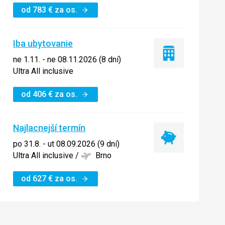
od
783
€
za os.
Iba ubytovanie
Iba
ne 1.11. - ne 08.11.2026 (8 dní)
ubytovanie
Ultra All inclusive
od
406
€
za os.
Najlacnejší termín
Najlacnejší
po 31.8. - ut 08.09.2026 (9 dní)
termín
Ultra All inclusive
/
Brno
od
627
€
za os.